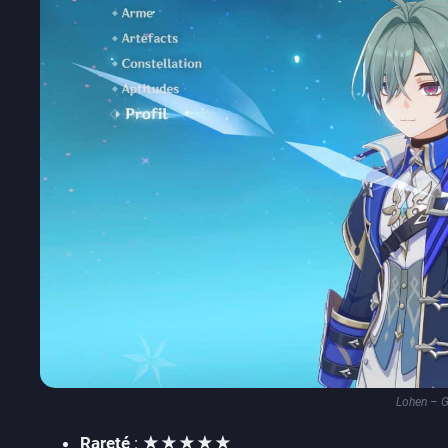
Lohen – G
Rareté
: ★★★★★