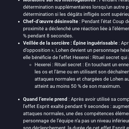
détermination supplémentaires lorsqu’un autre pe
détermination si les dégâts infligés sont supéri
Chef-d’œuvre désinvolte
: Pendant l’état Coup d
proximité a déclenché une réaction liée à l’élém
% pendant 8 secondes.
Veillée de la sorcière : Épine inguérissable
: Apr
d’opposition », Lohen devient un personnage héxè
elle bénéficie de l’effet Hexerei : Rituel secret 
Hexerei : Rituel secret : En touchant un e
les os et l’âme ou en utilisant son déchaî
attaques normales et chargées de Lohen au
atteint au moins 50 % de son maximum.
Quand l’envie prend
: Après avoir utilisé sa co
l’effet Esprit exalté pendant 9 secondes : augme
attaques normales, une des compétences élémen
personnage de l’équipe n’a pas un niveau inférie
son déclenchement, la durée de cet effet Esprit