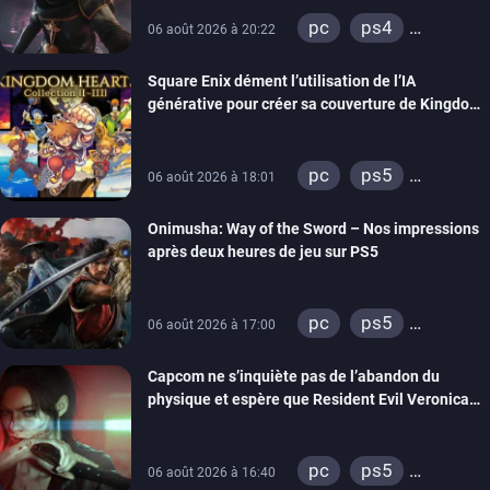
pc
ps4
06 août 2026 à 20:22
xbox one
Square Enix dément l’utilisation de l’IA
générative pour créer sa couverture de Kingdom
Hearts Collection
pc
ps5
06 août 2026 à 18:01
xbox series
Onimusha: Way of the Sword – Nos impressions
switch 2
après deux heures de jeu sur PS5
pc
ps5
06 août 2026 à 17:00
xbox series
Capcom ne s’inquiète pas de l’abandon du
switch 2
physique et espère que Resident Evil Veronica
imitera Requiem pour dynamiser la série
pc
ps5
06 août 2026 à 16:40