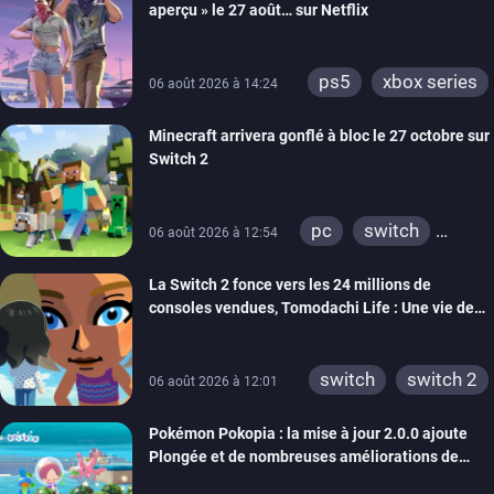
aperçu » le 27 août… sur Netflix
ps5
xbox series
06 août 2026 à 14:24
Minecraft arrivera gonflé à bloc le 27 octobre sur
Switch 2
pc
switch
06 août 2026 à 12:54
ps4
ps vita
La Switch 2 fonce vers les 24 millions de
xbox one
wiiu
consoles vendues, Tomodachi Life : Une vie de
3ds
ps3
rêve dépasse aujourd’hui les 8 millions
xbox 360
switch 2
switch
switch 2
06 août 2026 à 12:01
Pokémon Pokopia : la mise à jour 2.0.0 ajoute
Plongée et de nombreuses améliorations de
confort