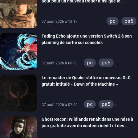
août pour un nouveau trailer ainsi que le
lancement des précommandes
pc
ps5
07 août 2026 à 12:17
Fading Echo ajoute une version Switch 2 à son
planning de sortie sur consoles
pc
ps5
07 août 2026 à 08:00
xbox series
Le remaster de Quake s’offre un nouveau DLC
gratuit intitulé « Dawn of the Machine »
pc
ps5
07 août 2026 à 07:00
xbox series
Ghost Recon: Wildlands renaît dans une mise à
switch
ps4
jour gratuite avec du contenu inédit et des
xbox one
visuels améliorés
nintendo 64