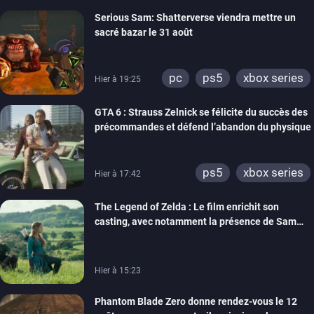
switch
ps4
Serious Sam: Shatterverse viendra mettre un
xbox one
switch 2
sacré bazar le 31 août
pc
ps5
xbox series
Hier à 19:25
GTA 6 : Strauss Zelnick se félicite du succès des
précommandes et défend l’abandon du physique
ps5
xbox series
Hier à 17:42
The Legend of Zelda : Le film enrichit son
casting, avec notamment la présence de Sam
Neill
Hier à 15:23
Phantom Blade Zero donne rendez-vous le 12