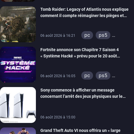
xbox series
Tomb Raider: Legacy of Atlantis nous explique
switch 2
comment il compte réimaginer les pièges et
énigmes dans une nouvelle vidéo des coulisses
de développement
pc
ps5
06 août 2026 à 16:21
xbox series
Fortnite annonce son Chapitre 7 Saison 4
switch 2
« Système Hacké » prévu pour le 20 août
prochain, tandis que Les Simpson ont fait leur
retour
pc
ps5
06 août 2026 à 16:05
xbox series
Sony commence à afficher un message
switch
ios
concernant l’arrêt des jeux physiques sur le
android
ps4
carton des PlayStation 5
xbox one
switch 2
06 août 2026 à 15:00
Grand Theft Auto VI nous offrira un « large