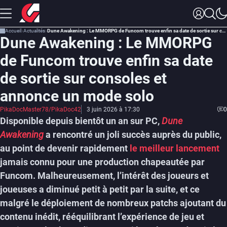
Accueil
Actualités
Dune Awakening : Le MMORPG de Funcom trouve enfin sa date de sortie sur consoles et annonce un mode solo
Dune Awakening : Le MMORPG
de Funcom trouve enfin sa date
de sortie sur consoles et
annonce un mode solo
PikaDocMaster78/PikaDoc42
3 juin 2026 à 17:30
0
Disponible depuis bientôt un an sur PC,
Dune
Awakening
a rencontré un joli succès auprès du public,
au point de devenir rapidement
le meilleur lancement
jamais connu pour une production chapeautée par
Funcom. Malheureusement, l’intérêt des joueurs et
joueuses a diminué petit à petit par la suite, et ce
malgré le déploiement de nombreux patchs ajoutant du
contenu inédit, rééquilibrant l’expérience de jeu et