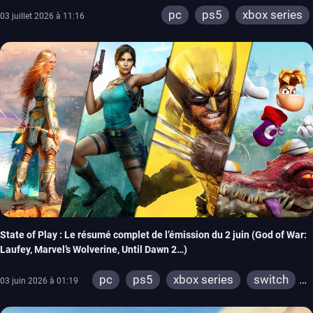
pc
ps5
xbox series
03 juillet 2026 à 11:16
State of Play : Le résumé complet de l’émission du 2 juin (God of War:
Laufey, Marvel’s Wolverine, Until Dawn 2…)
pc
ps5
xbox series
switch
03 juin 2026 à 01:19
switch 2