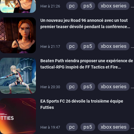
pc
ps5
xbox series
Hier à 21:26
switch
stadia
ps4
Un nouveau jeu Road 96 annoncé avec un tout
xbox one
switch 2
premier teaser dévoilé pendant la conférence
THQ Nordic
pc
ps5
xbox series
Hier à 21:17
switch
stadia
ps4
Beaten Path viendra proposer une expérience de
xbox one
tactical-RPG inspiré de FF Tactics et Fire
Emblem
pc
ps5
xbox series
Hier à 20:30
switch
EA Sports FC 26 dévoile la troisième équipe
Futties
pc
ps5
xbox series
Hier à 19:47