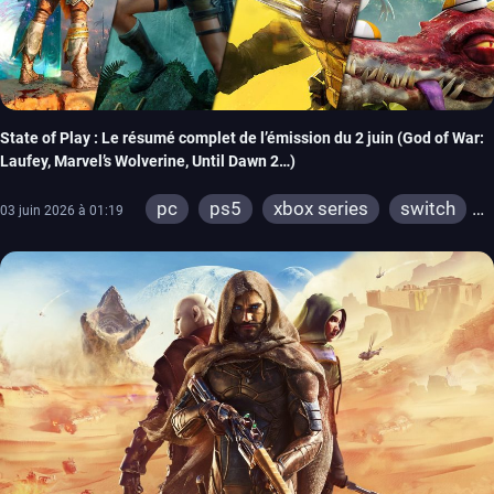
State of Play : Le résumé complet de l’émission du 2 juin (God of War:
Laufey, Marvel’s Wolverine, Until Dawn 2…)
pc
ps5
xbox series
switch
03 juin 2026 à 01:19
switch 2