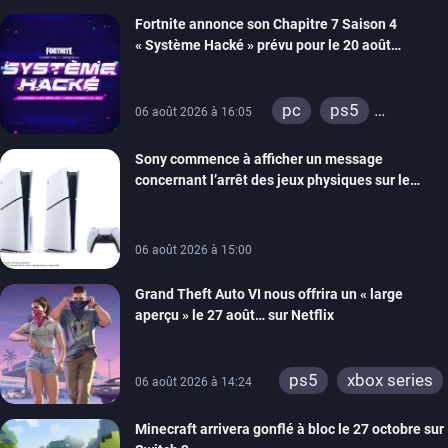
xbox series
Fortnite annonce son Chapitre 7 Saison 4
switch 2
« Système Hacké » prévu pour le 20 août
prochain, tandis que Les Simpson ont fait leur
retour
pc
ps5
06 août 2026 à 16:05
xbox series
Sony commence à afficher un message
switch
ios
concernant l’arrêt des jeux physiques sur le
android
ps4
carton des PlayStation 5
xbox one
switch 2
06 août 2026 à 15:00
Grand Theft Auto VI nous offrira un « large
aperçu » le 27 août… sur Netflix
ps5
xbox series
06 août 2026 à 14:24
Minecraft arrivera gonflé à bloc le 27 octobre sur