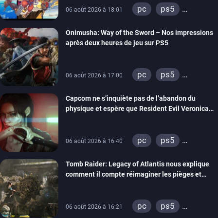
pc
ps5
06 août 2026 à 18:01
xbox series
Onimusha: Way of the Sword – Nos impressions
switch 2
après deux heures de jeu sur PS5
pc
ps5
06 août 2026 à 17:00
xbox series
Capcom ne s’inquiète pas de l’abandon du
switch 2
physique et espère que Resident Evil Veronica
imitera Requiem pour dynamiser la série
pc
ps5
06 août 2026 à 16:40
xbox series
Tomb Raider: Legacy of Atlantis nous explique
switch 2
comment il compte réimaginer les pièges et
énigmes dans une nouvelle vidéo des coulisses
de développement
pc
ps5
06 août 2026 à 16:21