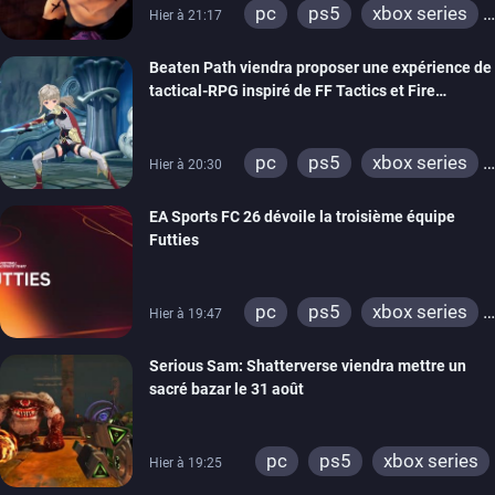
pc
ps5
xbox series
Hier à 21:17
switch
stadia
ps4
Beaten Path viendra proposer une expérience de
xbox one
tactical-RPG inspiré de FF Tactics et Fire
Emblem
pc
ps5
xbox series
Hier à 20:30
switch
EA Sports FC 26 dévoile la troisième équipe
Futties
pc
ps5
xbox series
Hier à 19:47
switch
ps4
Serious Sam: Shatterverse viendra mettre un
xbox one
switch 2
sacré bazar le 31 août
pc
ps5
xbox series
Hier à 19:25