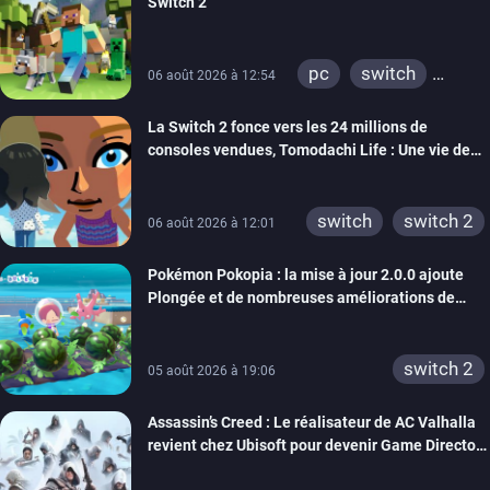
Switch 2
pc
switch
06 août 2026 à 12:54
ps4
ps vita
La Switch 2 fonce vers les 24 millions de
xbox one
wiiu
consoles vendues, Tomodachi Life : Une vie de
3ds
ps3
rêve dépasse aujourd’hui les 8 millions
xbox 360
switch 2
switch
switch 2
06 août 2026 à 12:01
Pokémon Pokopia : la mise à jour 2.0.0 ajoute
Plongée et de nombreuses améliorations de
confort
switch 2
05 août 2026 à 19:06
Assassin’s Creed : Le réalisateur de AC Valhalla
revient chez Ubisoft pour devenir Game Director
de la marque