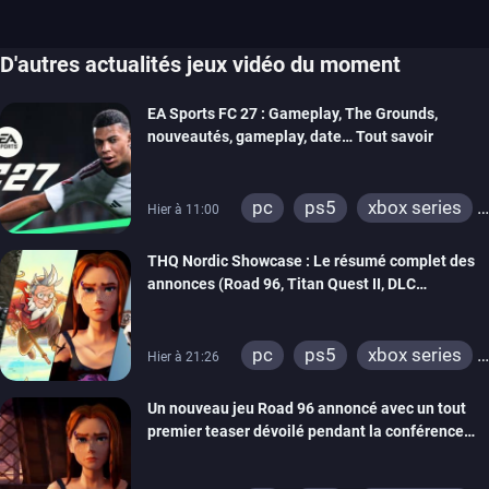
D'autres actualités jeux vidéo du moment
EA Sports FC 27 : Gameplay, The Grounds,
nouveautés, gameplay, date… Tout savoir
pc
ps5
xbox series
Hier à 11:00
switch 2
THQ Nordic Showcase : Le résumé complet des
annonces (Road 96, Titan Quest II, DLC
REANIMAL…)
pc
ps5
xbox series
Hier à 21:26
switch
stadia
ps4
Un nouveau jeu Road 96 annoncé avec un tout
xbox one
switch 2
premier teaser dévoilé pendant la conférence
THQ Nordic