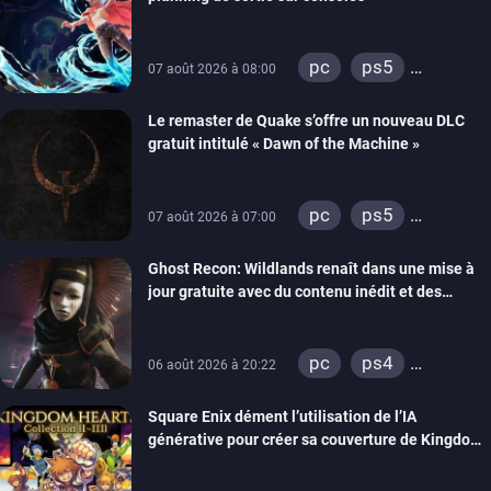
pc
ps5
07 août 2026 à 08:00
xbox series
Le remaster de Quake s’offre un nouveau DLC
gratuit intitulé « Dawn of the Machine »
pc
ps5
07 août 2026 à 07:00
xbox series
Ghost Recon: Wildlands renaît dans une mise à
switch
ps4
jour gratuite avec du contenu inédit et des
xbox one
visuels améliorés
nintendo 64
pc
ps4
06 août 2026 à 20:22
xbox one
Square Enix dément l’utilisation de l’IA
générative pour créer sa couverture de Kingdom
Hearts Collection