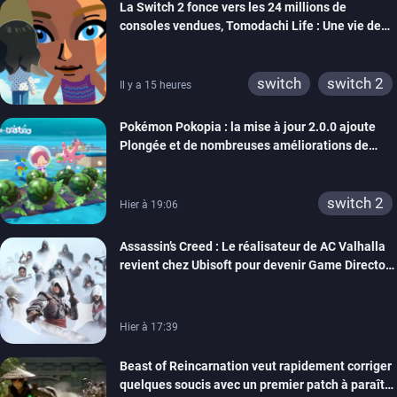
La Switch 2 fonce vers les 24 millions de
wiiu
3ds
ps3
consoles vendues, Tomodachi Life : Une vie de
xbox 360
switch 2
rêve dépasse aujourd’hui les 8 millions
switch
switch 2
Il y a 15 heures
Pokémon Pokopia : la mise à jour 2.0.0 ajoute
Plongée et de nombreuses améliorations de
confort
switch 2
Hier à 19:06
Assassin’s Creed : Le réalisateur de AC Valhalla
revient chez Ubisoft pour devenir Game Director
de la marque
Hier à 17:39
Beast of Reincarnation veut rapidement corriger
quelques soucis avec un premier patch à paraître