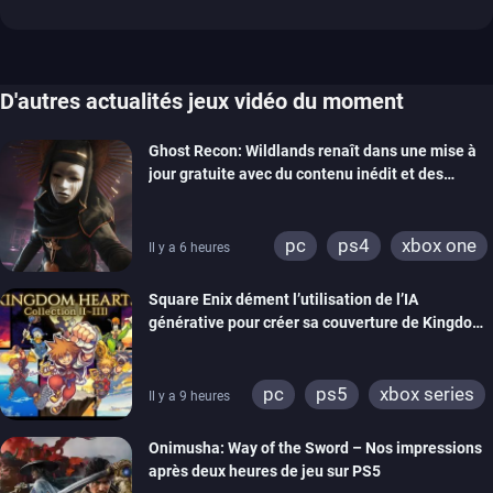
D'autres actualités jeux vidéo du moment
Ghost Recon: Wildlands renaît dans une mise à
jour gratuite avec du contenu inédit et des
visuels améliorés
pc
ps4
xbox one
Il y a 6 heures
Square Enix dément l’utilisation de l’IA
générative pour créer sa couverture de Kingdom
Hearts Collection
pc
ps5
xbox series
Il y a 9 heures
switch 2
Onimusha: Way of the Sword – Nos impressions
après deux heures de jeu sur PS5