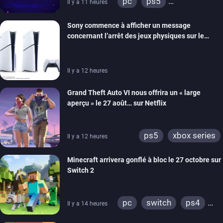
pc
ps5
Il y a 11 heures
xbox series
switch
Sony commence à afficher un message
ios
android
ps4
concernant l’arrêt des jeux physiques sur le
xbox one
switch 2
carton des PlayStation 5
Il y a 12 heures
Grand Theft Auto VI nous offrira un « large
aperçu » le 27 août… sur Netflix
ps5
xbox series
Il y a 12 heures
Minecraft arrivera gonflé à bloc le 27 octobre sur
Switch 2
pc
switch
ps4
Il y a 14 heures
ps vita
xbox one