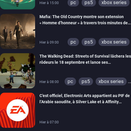
pc
ps5
xbox series
Hier à 15:00
Mafia: The Old Country montre son extension
« Homme d’honneur » à travers trois minutes de
gameplay commenté
pc
ps5
xbox series
Hier à 09:00
The Walking Dead: Streets of Survival lâchera les
rôdeurs le 18 septembre et lance ses
précommandes
pc
ps5
xbox series
Hier à 08:00
switch
switch 2
C’est officiel, Electronic Arts appartient au PIF de
l’Arabie saoudite, à Silver Lake et à Affinity
Partners
Hier à 07:00