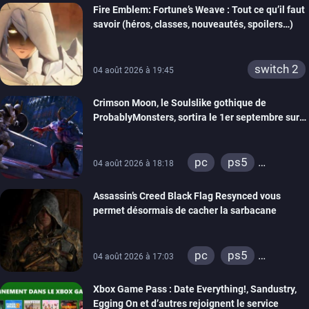
Fire Emblem: Fortune’s Weave : Tout ce qu’il faut
savoir (héros, classes, nouveautés, spoilers…)
switch 2
04 août 2026 à 19:45
Crimson Moon, le Soulslike gothique de
ProbablyMonsters, sortira le 1er septembre sur
PC, PS5 et Xbox Series
pc
ps5
04 août 2026 à 18:18
xbox series
Assassin’s Creed Black Flag Resynced vous
permet désormais de cacher la sarbacane
pc
ps5
04 août 2026 à 17:03
xbox series
Xbox Game Pass : Date Everything!, Sandustry,
Egging On et d’autres rejoignent le service