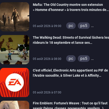
Mafia: The Old Country montre son extension
« Homme d’honneur » à travers trois minutes de
gameplay commenté
pc
ps5
05 août 2026 à 09:00
xbox series
The Walking Dead: Streets of Survival lâchera les
rôdeurs le 18 septembre et lance ses
précommandes
pc
ps5
05 août 2026 à 08:00
xbox series
C’est officiel, Electronic Arts appartient au PIF de
switch
switch 2
l’Arabie saoudite, à Silver Lake et à Affinity
Partners
05 août 2026 à 07:00
Fire Emblem: Fortune’s Weave : Tout ce qu’il faut
savoir (héros, classes, nouveautés, spoilers…)