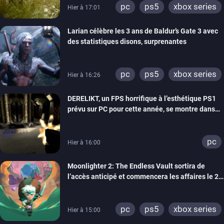
pc
ps5
xbox series
Hier à 17:01
Larian célèbre les 3 ans de Baldur’s Gate 3 avec
des statistiques disons, surprenantes
pc
ps5
xbox series
Hier à 16:26
DERELIKT, un FPS horrifique à l’esthétique PS1
prévu sur PC pour cette année, se montre dans
un trailer de gameplay
pc
Hier à 16:00
Moonlighter 2: The Endless Vault sortira de
l’accès anticipé et commencera les affaires le 2
septembre
pc
ps5
xbox series
Hier à 15:00