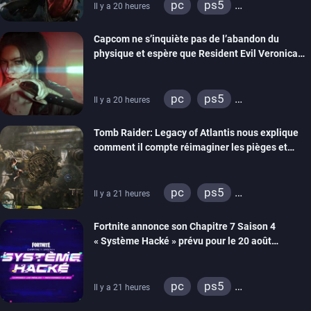
pc
ps5
Il y a 20 heures
xbox series
switch 2
Capcom ne s’inquiète pas de l’abandon du
physique et espère que Resident Evil Veronica
imitera Requiem pour dynamiser la série
pc
ps5
Il y a 20 heures
xbox series
switch 2
Tomb Raider: Legacy of Atlantis nous explique
comment il compte réimaginer les pièges et
énigmes dans une nouvelle vidéo des coulisses
de développement
pc
ps5
Il y a 21 heures
xbox series
switch 2
Fortnite annonce son Chapitre 7 Saison 4
« Système Hacké » prévu pour le 20 août
prochain, tandis que Les Simpson ont fait leur
retour
pc
ps5
Il y a 21 heures
xbox series
switch