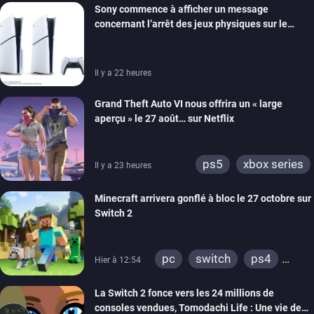
Sony commence à afficher un message
ios
android
ps4
concernant l’arrêt des jeux physiques sur le
xbox one
switch 2
carton des PlayStation 5
Il y a 22 heures
Grand Theft Auto VI nous offrira un « large
aperçu » le 27 août… sur Netflix
ps5
xbox series
Il y a 23 heures
Minecraft arrivera gonflé à bloc le 27 octobre sur
Switch 2
pc
switch
ps4
Hier à 12:54
ps vita
xbox one
La Switch 2 fonce vers les 24 millions de
wiiu
3ds
ps3
consoles vendues, Tomodachi Life : Une vie de