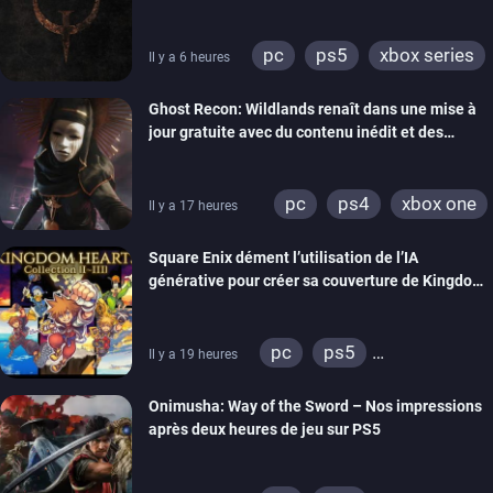
pc
ps5
xbox series
Il y a 6 heures
switch
ps4
Ghost Recon: Wildlands renaît dans une mise à
xbox one
nintendo 64
jour gratuite avec du contenu inédit et des
visuels améliorés
pc
ps4
xbox one
Il y a 17 heures
Square Enix dément l’utilisation de l’IA
générative pour créer sa couverture de Kingdom
Hearts Collection
pc
ps5
Il y a 19 heures
xbox series
switch 2
Onimusha: Way of the Sword – Nos impressions
après deux heures de jeu sur PS5