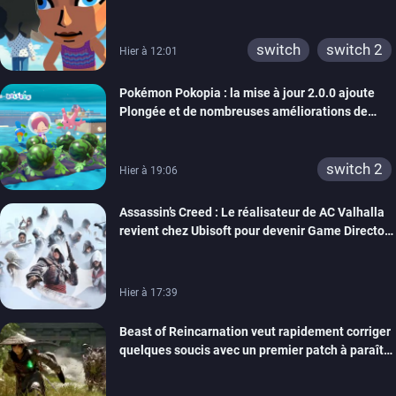
xbox 360
switch 2
rêve dépasse aujourd’hui les 8 millions
switch
switch 2
Hier à 12:01
Pokémon Pokopia : la mise à jour 2.0.0 ajoute
Plongée et de nombreuses améliorations de
confort
switch 2
Hier à 19:06
Assassin’s Creed : Le réalisateur de AC Valhalla
revient chez Ubisoft pour devenir Game Director
de la marque
Hier à 17:39
Beast of Reincarnation veut rapidement corriger
quelques soucis avec un premier patch à paraître
bientôt