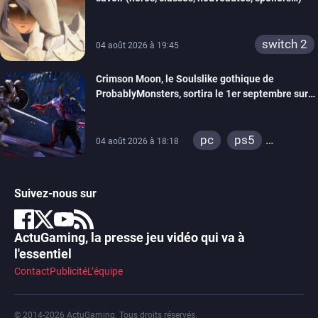
switch 2
04 août 2026 à 19:45
Crimson Moon, le Soulslike gothique de
ProbablyMonsters, sortira le 1er septembre sur
PC, PS5 et Xbox Series
pc
ps5
04 août 2026 à 18:18
xbox series
Suivez-nous sur
ActuGaming, la presse jeu vidéo qui va à
l'essentiel
Contact
Publicité
L’équipe
© 2014-2026 ActuGaming. Tous droits réservés.