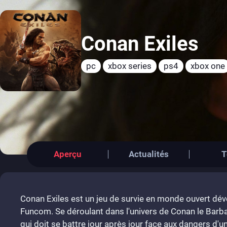
Conan Exiles
pc
xbox series
ps4
xbox one
Aperçu
Actualités
T
Conan Exiles est un jeu de survie en monde ouvert dév
Funcom. Se déroulant dans l'univers de Conan le Barbar
qui doit se battre jour après jour face aux dangers d'un