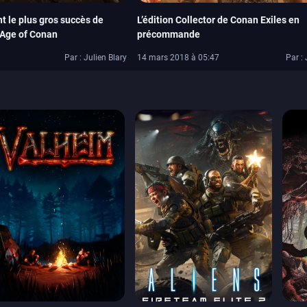
t le plus gros succès de
L’édition Collector de Conan Exiles en
 Age of Conan
précommande
Par : Julien Blary
14 mars 2018 à 05:47
Par : 