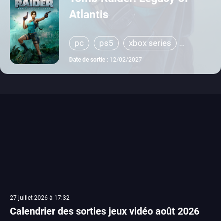
Atlantis
pc
ps5
xbox series
switch 2
Date de sortie :
12/02/2027
27 juillet 2026 à 17:32
Calendrier des sorties jeux vidéo août 2026