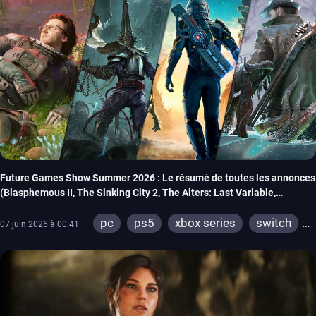
Future Games Show Summer 2026 : Le résumé de toutes les annonces
(Blasphemous II, The Sinking City 2, The Alters: Last Variable,
Marsupilami 2…)
pc
ps5
xbox series
switch
07 juin 2026 à 00:41
ios
android
ps4
xbox one
meta quest
playstation vr 2
steamvr
switch 2