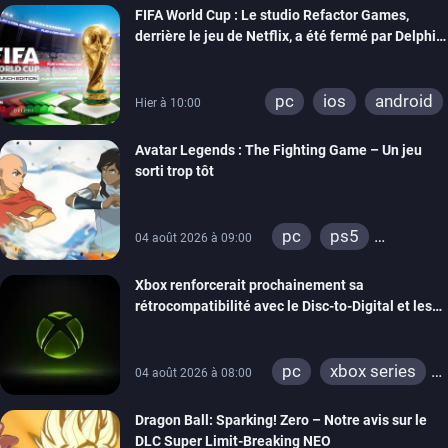
FIFA World Cup : Le studio Refactor Games,
derrière le jeu de Netflix, a été fermé par Delphi
Interactive
pc
ios
android
Hier à 10:00
Avatar Legends : The Fighting Game – Un jeu
sorti trop tôt
pc
ps5
04 août 2026 à 09:00
xbox series
Xbox renforcerait prochainement sa
switch
switch 2
rétrocompatibilité avec le Disc-to-Digital et les
portages de jeux Xbox 360 sur PC
pc
xbox series
04 août 2026 à 08:00
xbox one
Dragon Ball: Sparking! Zero – Notre avis sur le
xbox 360
DLC Super Limit-Breaking NEO