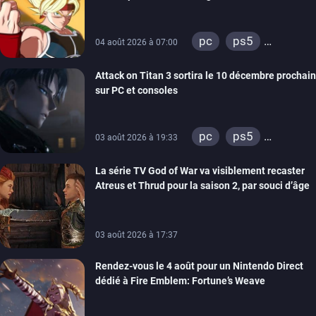
pc
ps5
04 août 2026 à 07:00
xbox series
Attack on Titan 3 sortira le 10 décembre prochain
sur PC et consoles
pc
ps5
03 août 2026 à 19:33
xbox series
La série TV God of War va visiblement recaster
switch 2
Atreus et Thrud pour la saison 2, par souci d’âge
03 août 2026 à 17:37
Rendez-vous le 4 août pour un Nintendo Direct
dédié à Fire Emblem: Fortune’s Weave