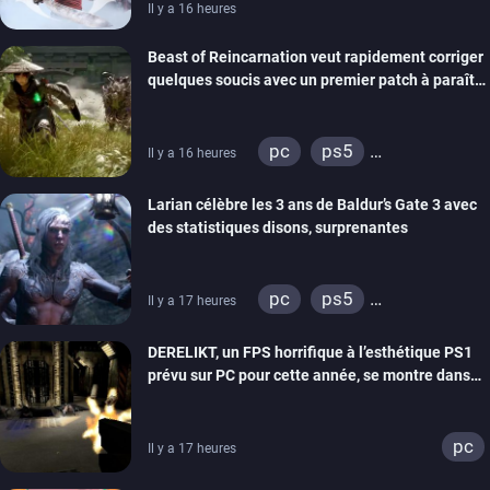
Il y a 16 heures
Beast of Reincarnation veut rapidement corriger
quelques soucis avec un premier patch à paraître
bientôt
pc
ps5
Il y a 16 heures
xbox series
Larian célèbre les 3 ans de Baldur’s Gate 3 avec
des statistiques disons, surprenantes
pc
ps5
Il y a 17 heures
xbox series
DERELIKT, un FPS horrifique à l’esthétique PS1
prévu sur PC pour cette année, se montre dans
un trailer de gameplay
pc
Il y a 17 heures