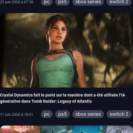
pc
ps5
xbox series
switch 2
25 juin 2026 à 07:30
Crystal Dynamics fait le point sur la manière dont a été utilisée l’IA
générative dans Tomb Raider: Legacy of Atlantis
pc
ps5
xbox series
switch 2
11 juin 2026 à 18:01