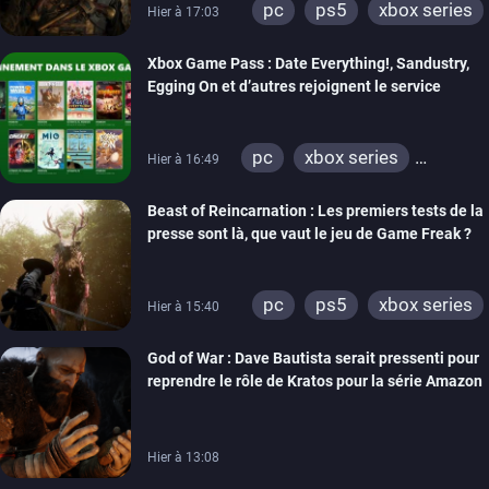
pc
ps5
xbox series
Hier à 17:03
Xbox Game Pass : Date Everything!, Sandustry,
Egging On et d’autres rejoignent le service
pc
xbox series
Hier à 16:49
xbox one
Beast of Reincarnation : Les premiers tests de la
presse sont là, que vaut le jeu de Game Freak ?
pc
ps5
xbox series
Hier à 15:40
God of War : Dave Bautista serait pressenti pour
reprendre le rôle de Kratos pour la série Amazon
Hier à 13:08