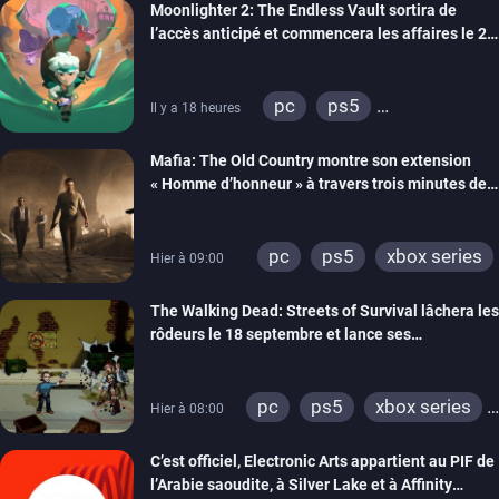
Moonlighter 2: The Endless Vault sortira de
l’accès anticipé et commencera les affaires le 2
septembre
pc
ps5
Il y a 18 heures
xbox series
Mafia: The Old Country montre son extension
« Homme d’honneur » à travers trois minutes de
gameplay commenté
pc
ps5
xbox series
Hier à 09:00
The Walking Dead: Streets of Survival lâchera les
rôdeurs le 18 septembre et lance ses
précommandes
pc
ps5
xbox series
Hier à 08:00
switch
switch 2
C’est officiel, Electronic Arts appartient au PIF de
l’Arabie saoudite, à Silver Lake et à Affinity