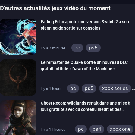
D'autres actualités jeux vidéo du moment
Fading Echo ajoute une version Switch 2 à son
planning de sortie sur consoles
pc
ps5
Il y a 7 minutes
xbox series
Le remaster de Quake s’offre un nouveau DLC
gratuit intitulé « Dawn of the Machine »
pc
ps5
xbox series
Il y a 1 heure
switch
ps4
Ghost Recon: Wildlands renaît dans une mise à
xbox one
nintendo 64
jour gratuite avec du contenu inédit et des
visuels améliorés
pc
ps4
xbox one
Il y a 11 heures