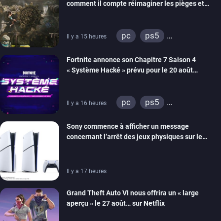
comment il compte réimaginer les pièges et
énigmes dans une nouvelle vidéo des coulisses
de développement
pc
ps5
Il y a 15 heures
xbox series
switch 2
Fortnite annonce son Chapitre 7 Saison 4
« Système Hacké » prévu pour le 20 août
prochain, tandis que Les Simpson ont fait leur
retour
pc
ps5
Il y a 16 heures
xbox series
switch
Sony commence à afficher un message
ios
android
ps4
concernant l’arrêt des jeux physiques sur le
xbox one
switch 2
carton des PlayStation 5
Il y a 17 heures
Grand Theft Auto VI nous offrira un « large
aperçu » le 27 août… sur Netflix