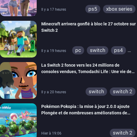
ps5
xbox series
Il y a 17 heures
Minecraft arrivera gonflé à bloc le 27 octobre sur
Switch 2
pc
switch
ps4
Il y a 19 heures
ps vita
xbox one
La Switch 2 fonce vers les 24 millions de
wiiu
3ds
ps3
consoles vendues, Tomodachi Life : Une vie de
xbox 360
switch 2
rêve dépasse aujourd’hui les 8 millions
switch
switch 2
Il y a 20 heures
Pokémon Pokopia : la mise à jour 2.0.0 ajoute
Plongée et de nombreuses améliorations de
confort
switch 2
Hier à 19:06