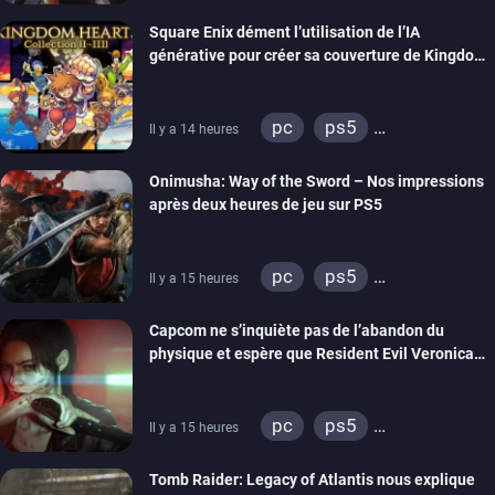
Square Enix dément l’utilisation de l’IA
générative pour créer sa couverture de Kingdom
Hearts Collection
pc
ps5
Il y a 14 heures
xbox series
switch 2
Onimusha: Way of the Sword – Nos impressions
après deux heures de jeu sur PS5
pc
ps5
Il y a 15 heures
xbox series
switch 2
Capcom ne s’inquiète pas de l’abandon du
physique et espère que Resident Evil Veronica
imitera Requiem pour dynamiser la série
pc
ps5
Il y a 15 heures
xbox series
switch 2
Tomb Raider: Legacy of Atlantis nous explique