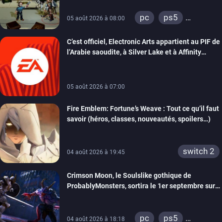
pc
ps5
05 août 2026 à 08:00
xbox series
C’est officiel, Electronic Arts appartient au PIF de
switch
switch 2
l’Arabie saoudite, à Silver Lake et à Affinity
Partners
05 août 2026 à 07:00
Fire Emblem: Fortune’s Weave : Tout ce qu’il faut
savoir (héros, classes, nouveautés, spoilers…)
switch 2
04 août 2026 à 19:45
Crimson Moon, le Soulslike gothique de
ProbablyMonsters, sortira le 1er septembre sur
PC, PS5 et Xbox Series
pc
ps5
04 août 2026 à 18:18