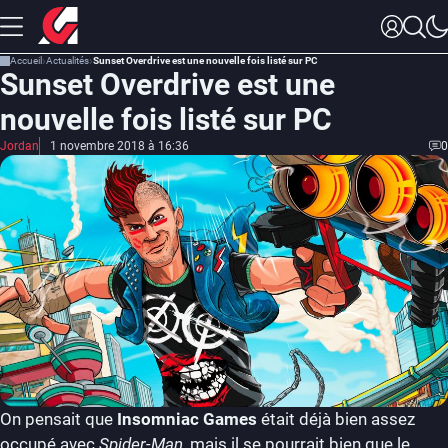
Accueil
Actualités
Sunset Overdrive est une nouvelle fois listé sur PC
Sunset Overdrive est une
nouvelle fois listé sur PC
Jordan
1 novembre 2018 à 16:36
0
On pensait que
Insomniac Games
était déjà bien assez
occupé avec
Spider-Man
, mais il se pourrait bien que le