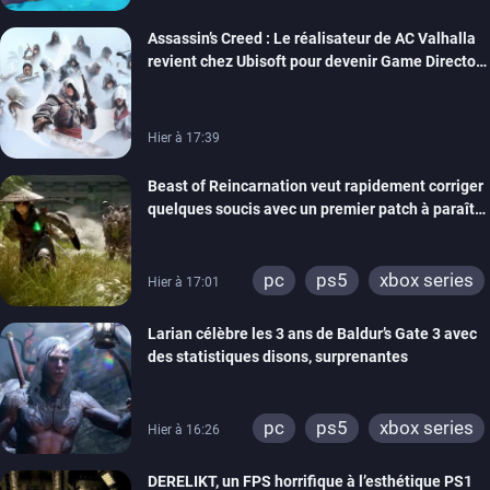
Assassin’s Creed : Le réalisateur de AC Valhalla
revient chez Ubisoft pour devenir Game Director
de la marque
Hier à 17:39
Beast of Reincarnation veut rapidement corriger
quelques soucis avec un premier patch à paraître
bientôt
pc
ps5
xbox series
Hier à 17:01
Larian célèbre les 3 ans de Baldur’s Gate 3 avec
des statistiques disons, surprenantes
pc
ps5
xbox series
Hier à 16:26
DERELIKT, un FPS horrifique à l’esthétique PS1