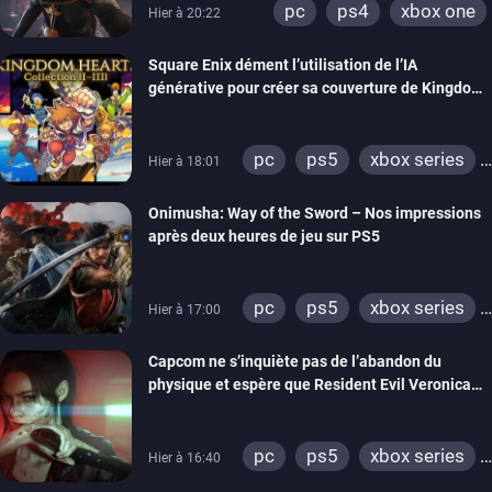
pc
ps4
xbox one
Hier à 20:22
Square Enix dément l’utilisation de l’IA
générative pour créer sa couverture de Kingdom
Hearts Collection
pc
ps5
xbox series
Hier à 18:01
switch 2
Onimusha: Way of the Sword – Nos impressions
après deux heures de jeu sur PS5
pc
ps5
xbox series
Hier à 17:00
switch 2
Capcom ne s’inquiète pas de l’abandon du
physique et espère que Resident Evil Veronica
imitera Requiem pour dynamiser la série
pc
ps5
xbox series
Hier à 16:40
switch 2