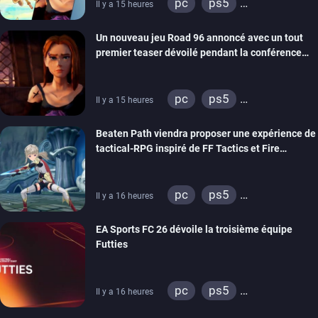
pc
ps5
Il y a 15 heures
xbox series
switch
Un nouveau jeu Road 96 annoncé avec un tout
stadia
ps4
premier teaser dévoilé pendant la conférence
xbox one
switch 2
THQ Nordic
pc
ps5
Il y a 15 heures
xbox series
switch
Beaten Path viendra proposer une expérience de
stadia
ps4
tactical-RPG inspiré de FF Tactics et Fire
xbox one
Emblem
pc
ps5
Il y a 16 heures
xbox series
switch
EA Sports FC 26 dévoile la troisième équipe
Futties
pc
ps5
Il y a 16 heures
xbox series
switch