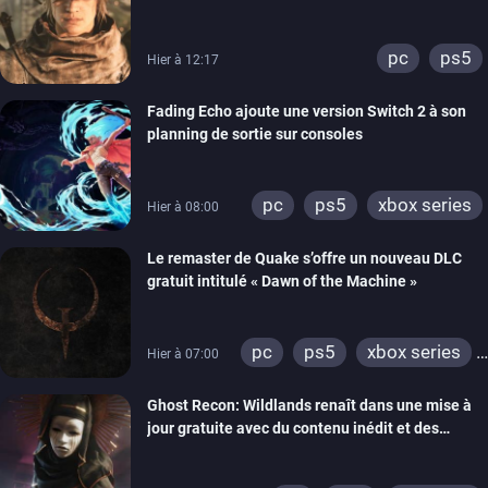
lancement des précommandes
pc
ps5
Hier à 12:17
Fading Echo ajoute une version Switch 2 à son
planning de sortie sur consoles
pc
ps5
xbox series
Hier à 08:00
Le remaster de Quake s’offre un nouveau DLC
gratuit intitulé « Dawn of the Machine »
pc
ps5
xbox series
Hier à 07:00
switch
ps4
Ghost Recon: Wildlands renaît dans une mise à
xbox one
nintendo 64
jour gratuite avec du contenu inédit et des
visuels améliorés