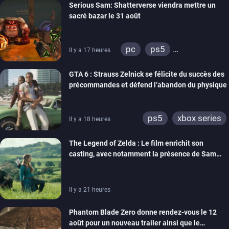
Serious Sam: Shatterverse viendra mettre un
ps4
xbox one
sacré bazar le 31 août
switch 2
pc
ps5
Il y a 17 heures
xbox series
GTA 6 : Strauss Zelnick se félicite du succès des
précommandes et défend l’abandon du physique
ps5
xbox series
Il y a 18 heures
The Legend of Zelda : Le film enrichit son
casting, avec notamment la présence de Sam
Neill
Il y a 21 heures
Phantom Blade Zero donne rendez-vous le 12
août pour un nouveau trailer ainsi que le