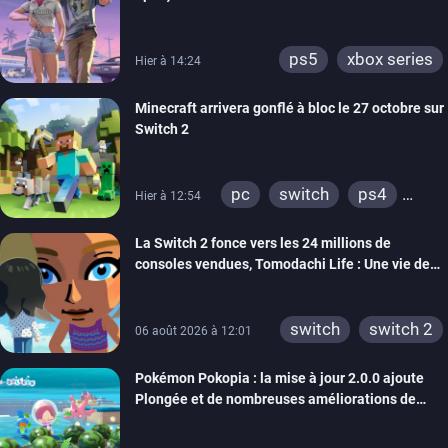
ps5
xbox series
Hier à 14:24
Minecraft arrivera gonflé à bloc le 27 octobre sur
Switch 2
pc
switch
ps4
Hier à 12:54
ps vita
xbox one
La Switch 2 fonce vers les 24 millions de
wiiu
3ds
ps3
consoles vendues, Tomodachi Life : Une vie de
xbox 360
switch 2
rêve dépasse aujourd’hui les 8 millions
switch
switch 2
06 août 2026 à 12:01
Pokémon Pokopia : la mise à jour 2.0.0 ajoute
Plongée et de nombreuses améliorations de
confort