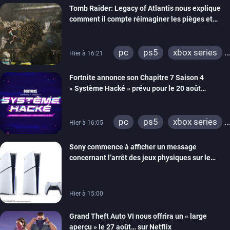
Tomb Raider: Legacy of Atlantis nous explique
comment il compte réimaginer les pièges et
énigmes dans une nouvelle vidéo des coulisses
de développement
pc
ps5
xbox series
Hier à 16:21
switch 2
Fortnite annonce son Chapitre 7 Saison 4
« Système Hacké » prévu pour le 20 août
prochain, tandis que Les Simpson ont fait leur
retour
pc
ps5
xbox series
Hier à 16:05
switch
ios
android
Sony commence à afficher un message
ps4
xbox one
concernant l’arrêt des jeux physiques sur le
switch 2
carton des PlayStation 5
Hier à 15:00
Grand Theft Auto VI nous offrira un « large
aperçu » le 27 août… sur Netflix