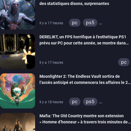
des statistiques disons, surprenantes
pc
ps5
Il y a 17 heures
xbox series
DERELIKT, un FPS horrifique à l’esthétique PS1
prévu sur PC pour cette année, se montre dans
un trailer de gameplay
pc
Il y a 17 heures
Moonlighter 2: The Endless Vault sortira de
l’accès anticipé et commencera les affaires le 2
septembre
pc
ps5
Il y a 18 heures
xbox series
Mafia: The Old Country montre son extension
« Homme d’honneur » à travers trois minutes de
gameplay commenté