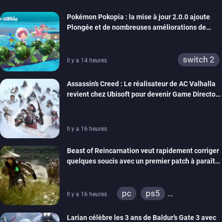
Pokémon Pokopia : la mise à jour 2.0.0 ajoute
Plongée et de nombreuses améliorations de
confort
switch 2
Il y a 14 heures
Assassin’s Creed : Le réalisateur de AC Valhalla
revient chez Ubisoft pour devenir Game Director
de la marque
Il y a 16 heures
Beast of Reincarnation veut rapidement corriger
quelques soucis avec un premier patch à paraître
bientôt
pc
ps5
Il y a 16 heures
xbox series
Larian célèbre les 3 ans de Baldur’s Gate 3 avec