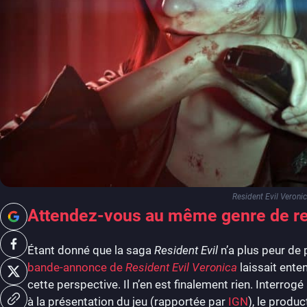
Resident Evil Veroni
Attendez-vous au même genre de r
Étant donné que la saga
Resident Evil
n’a plus peur de
bande-annonce de
Resident Evil Veronica
laissait ente
cette perspective. Il n’en est finalement rien. Interro
à la présentation du jeu (rapportée par
IGN
), le produc