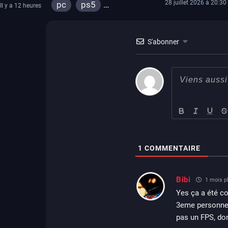
28 juillet 2026 à 20:30
pc
ps5
Il y a 12 heures
xbox series
switch 2
S'abonner
1
COMMENTAIRE
Bibi
1 mois pl
Yes ça a été co
3eme personne a
pas un FPS, don