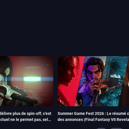
ou les productions plus
System Works avec Marvel
reak sait faire autre
amescom, avec Star Wars,
orties jeux vidéo de août
de juin. Vous trouverez
délivre plus de spin-off, c’est
Summer Game Fest 2026 : Le résumé 
actuel ne le permet pas, selon
des annonces (Final Fantasy VII Revela
Stellar Blade: Blood Rain, Resident Evil