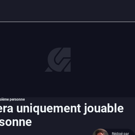
oisième personne
sera uniquement jouable
rsonne
Rédigé par