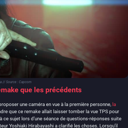
ca // Source : Capcom
emake que les précédents
 proposer une caméra en vue à la première personne,
la
ndre que ce remake allait laisser tomber la vue TPS pour
gé à ce sujet lors d’une séance de questions-réponses suite
teur Yoshiaki Hirabayashi a clarifié les choses. Lorsqu’il