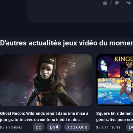
2
D'autres actualités jeux vidéo du mome
Ghost Recon: Wildlands renaît dans une mise à
Square Enix dément l
jour gratuite avec du contenu inédit et des
générative pour cr
visuels améliorés
Hearts Collection
pc
ps4
xbox one
p
Il y a 9 heures
Il y a 11 heures