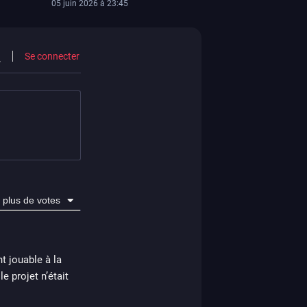
05 juin 2026 à 23:45
Se connecter
adia
a
ps3
plus de votes
t jouable à la
e projet n’était