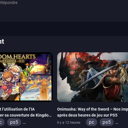
Répondre
nt
’utilisation de l’IA
Onimusha: Way of the Sword – Nos imp
éer sa couverture de Kingdom
après deux heures de jeu sur PS5
c
ps5
pc
ps5
Il y a 12 heures