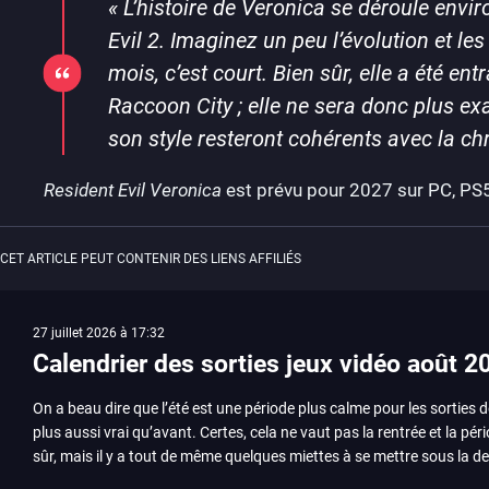
«
L’histoire de Veronica se déroule envi
Evil 2. Imaginez un peu l’évolution et l
mois, c’est court. Bien sûr, elle a été ent
Raccoon City ; elle ne sera donc plus 
son style resteront cohérents avec la chr
Resident Evil Veronica
est prévu pour 2027 sur PC, PS5
CET ARTICLE PEUT CONTENIR DES LIENS AFFILIÉS
27 juillet 2026 à 17:32
Calendrier des sorties jeux vidéo août 2
On a beau dire que l’été est une période plus calme pour les sorties d
plus aussi vrai qu’avant. Certes, cela ne vaut pas la rentrée et la pér
sûr, mais il y a tout de même quelques miettes à se mettre sous la de
juillet avec Assassin’s Creed et Splatoon. Voyons ensemble tout ce q