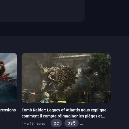
ressions
Tomb Raider: Legacy of Atlantis nous explique
comment il compte réimaginer les pièges et
énigmes dans une nouvelle vidéo des coulisses
pc
ps5
Il y a 13 heures
de développement