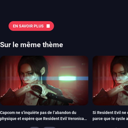
Quelles sont les sorties à retenir en août 2026 ? Avant de vous lister jeu par jeu, découvrez
notre sélection en vidéo, qui revient sur les titres à ne pas manquer 
majeures. On pense évidemment au nouveau jeu de combat de Arc 
Tokon ou encore Beast of Reincarnation, qui nous montre que Game F
EN SAVOIR PLUS
chose d’ambitieux que Pokémon. On n’oubliera pas la période de G
Plague Tale et Metal Gear Solid qui seront là. La liste de toutes les s
2026 Vous trouverez ici tous les jeux majeurs qui sortiront au mois 
Sur le même thème
aussi les jeux de ce mois dans notre page dédiée…
Capcom ne s’inquiète pas de l’abandon du
Si Resident Evil ne 
physique et espère que Resident Evil Veronica
parce que le cycle 
imitera Requiem pour dynamiser la série
Masachika Kawata