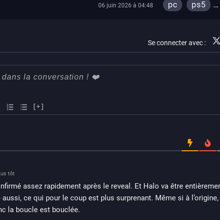
pc
ps5
Veronica…)
06 juin 2026 à 04:48
xbox series
switch
ios
Se connecter avec :
android
st
ps4
ps vit
xbox one
xbox 360
switch 2
[+]
us tôt
nfirmé assez rapidement après le reveal. Et Halo va être entièremen
ussi, ce qui pour le coup est plus surprenant. Même si à l’origine, l
c la boucle est bouclée.