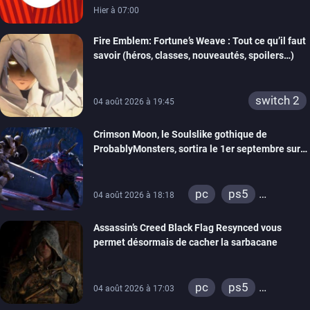
Hier à 07:00
Fire Emblem: Fortune’s Weave : Tout ce qu’il faut
savoir (héros, classes, nouveautés, spoilers…)
switch 2
04 août 2026 à 19:45
Crimson Moon, le Soulslike gothique de
ProbablyMonsters, sortira le 1er septembre sur
PC, PS5 et Xbox Series
pc
ps5
04 août 2026 à 18:18
xbox series
Assassin’s Creed Black Flag Resynced vous
permet désormais de cacher la sarbacane
pc
ps5
04 août 2026 à 17:03
xbox series