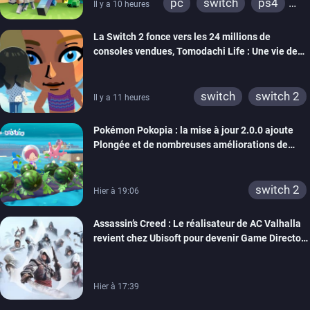
pc
switch
ps4
Il y a 10 heures
ps vita
xbox one
La Switch 2 fonce vers les 24 millions de
wiiu
3ds
ps3
consoles vendues, Tomodachi Life : Une vie de
xbox 360
switch 2
rêve dépasse aujourd’hui les 8 millions
switch
switch 2
Il y a 11 heures
Pokémon Pokopia : la mise à jour 2.0.0 ajoute
Plongée et de nombreuses améliorations de
confort
switch 2
Hier à 19:06
Assassin’s Creed : Le réalisateur de AC Valhalla
revient chez Ubisoft pour devenir Game Director
de la marque
Hier à 17:39