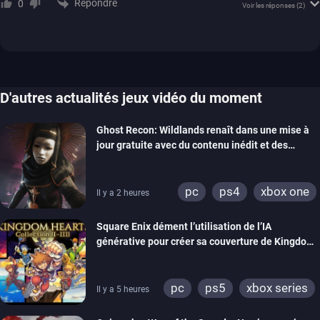
Répondre
0
Voir les réponses
(2)
D'autres actualités jeux vidéo du moment
Ghost Recon: Wildlands renaît dans une mise à
jour gratuite avec du contenu inédit et des
visuels améliorés
pc
ps4
xbox one
Il y a 2 heures
Square Enix dément l’utilisation de l’IA
générative pour créer sa couverture de Kingdom
Hearts Collection
pc
ps5
xbox series
Il y a 5 heures
switch 2