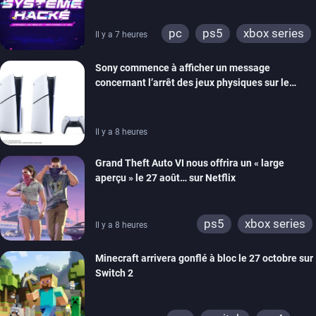
prochain, tandis que Les Simpson ont fait leur
retour
pc
ps5
xbox series
Il y a 7 heures
switch
ios
android
Sony commence à afficher un message
ps4
xbox one
concernant l’arrêt des jeux physiques sur le
switch 2
carton des PlayStation 5
Il y a 8 heures
Grand Theft Auto VI nous offrira un « large
aperçu » le 27 août… sur Netflix
ps5
xbox series
Il y a 8 heures
Minecraft arrivera gonflé à bloc le 27 octobre sur
Switch 2