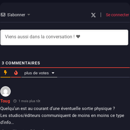
switch
ios
android
ps4
xbox one
switch 2
S'abonner
Se connecter
3
COMMENTAIRES
plus de votes
Toug
1 mois plus tôt
Quelqu’un est au courant d’une éventuelle sortie physique ?
Les studios/éditeurs communiquent de moins en moins ce type
d’info…