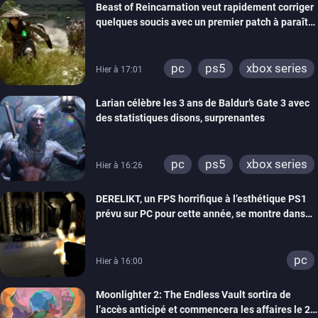
Beast of Reincarnation veut rapidement corriger
quelques soucis avec un premier patch à paraître
bientôt
pc
ps5
xbox series
Hier à 17:01
Larian célèbre les 3 ans de Baldur’s Gate 3 avec
des statistiques disons, surprenantes
pc
ps5
xbox series
Hier à 16:26
DERELIKT, un FPS horrifique à l’esthétique PS1
prévu sur PC pour cette année, se montre dans
un trailer de gameplay
pc
Hier à 16:00
Moonlighter 2: The Endless Vault sortira de
l’accès anticipé et commencera les affaires le 2