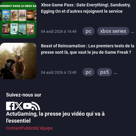
Xbox Game Pass : Date Everything!, Sandustry,
Egging On et d’autres rejoignent le service
pc
xbox series
04 août 2026 à 16:49
xbox one
Beast of Reincarnation : Les premiers tests de la
presse sont là, que vaut le jeu de Game Freak ?
pc
ps5
04 août 2026 à 15:40
xbox series
Suivez-nous sur
ActuGaming, la presse jeu vidéo qui va à
l'essentiel
Contact
Publicité
L’équipe