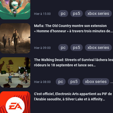
septembre
pc
ps5
xbox series
Hier à 15:00
Mafia: The Old Country montre son extension
« Homme d’honneur » à travers trois minutes de
gameplay commenté
pc
ps5
xbox series
Hier à 09:00
The Walking Dead: Streets of Survival lâchera les
rôdeurs le 18 septembre et lance ses
précommandes
pc
ps5
xbox series
Hier à 08:00
switch
switch 2
C’est officiel, Electronic Arts appartient au PIF de
l’Arabie saoudite, à Silver Lake et à Affinity
Partners