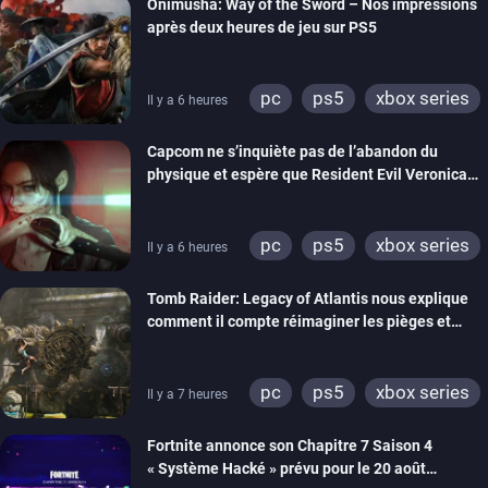
Onimusha: Way of the Sword – Nos impressions
après deux heures de jeu sur PS5
pc
ps5
xbox series
Il y a 6 heures
switch 2
Capcom ne s’inquiète pas de l’abandon du
physique et espère que Resident Evil Veronica
imitera Requiem pour dynamiser la série
pc
ps5
xbox series
Il y a 6 heures
switch 2
Tomb Raider: Legacy of Atlantis nous explique
comment il compte réimaginer les pièges et
énigmes dans une nouvelle vidéo des coulisses
de développement
pc
ps5
xbox series
Il y a 7 heures
switch 2
Fortnite annonce son Chapitre 7 Saison 4
« Système Hacké » prévu pour le 20 août