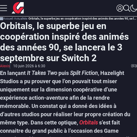
Accueil
Actualités
Orbitals, le superbe jeu en coopération inspiré des animés des années 90, se lancera le 3 septembre sur Switch 2
Orbitals, le superbe jeu en
coopération inspiré des animés
des années 90, se lancera le 3
septembre sur Switch 2
Alexis
10 juin 2026 à 6:30
3
En lançant
It Takes Two
puis
Split Fiction
, Hazelight
Studios a pu prouver que l’on pouvait tout miser
uniquement sur la dimension coopérative d’une
expérience action-aventure afin de la rendre
mémorable. Un constat qui a donné des idées à
d’autres studios pour réaliser leur propre création du
même type. Dans cette optique,
Orbitals
s’est fait
connaitre du grand public à l’occasion des Game