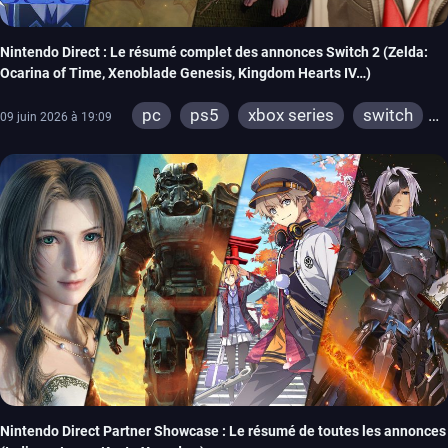
Nintendo Direct : Le résumé complet des annonces Switch 2 (Zelda:
Ocarina of Time, Xenoblade Genesis, Kingdom Hearts IV…)
pc
ps5
xbox series
switch
09 juin 2026 à 19:09
ios
android
ps4
ps vita
xbox one
wiiu
3ds
ps3
xbox 360
wii
switch 2
Nintendo Direct Partner Showcase : Le résumé de toutes les annonces