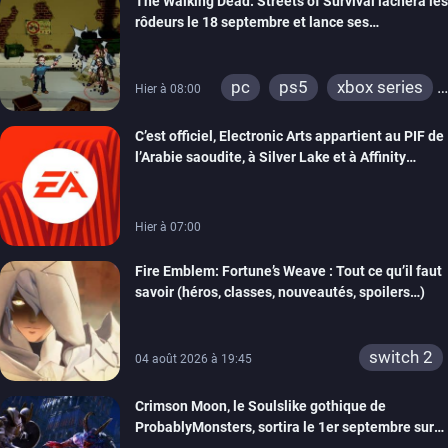
The Walking Dead: Streets of Survival lâchera les
rôdeurs le 18 septembre et lance ses
précommandes
pc
ps5
xbox series
Hier à 08:00
switch
switch 2
C’est officiel, Electronic Arts appartient au PIF de
l’Arabie saoudite, à Silver Lake et à Affinity
Partners
Hier à 07:00
Fire Emblem: Fortune’s Weave : Tout ce qu’il faut
savoir (héros, classes, nouveautés, spoilers…)
switch 2
04 août 2026 à 19:45
Crimson Moon, le Soulslike gothique de
ProbablyMonsters, sortira le 1er septembre sur