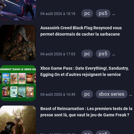
PC, PS5 et Xbox Series
pc
ps5
04 août 2026 à 18:18
xbox series
Assassin’s Creed Black Flag Resynced vous
permet désormais de cacher la sarbacane
pc
ps5
04 août 2026 à 17:03
xbox series
Xbox Game Pass : Date Everything!, Sandustry,
Egging On et d’autres rejoignent le service
pc
xbox series
04 août 2026 à 16:49
xbox one
Beast of Reincarnation : Les premiers tests de la
presse sont là, que vaut le jeu de Game Freak ?