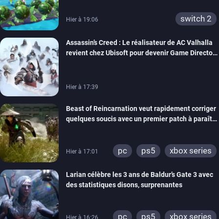
switch 2
Hier à 19:06
Assassin’s Creed : Le réalisateur de AC Valhalla
revient chez Ubisoft pour devenir Game Director
de la marque
Hier à 17:39
Beast of Reincarnation veut rapidement corriger
quelques soucis avec un premier patch à paraître
bientôt
pc
ps5
xbox series
Hier à 17:01
Larian célèbre les 3 ans de Baldur’s Gate 3 avec
des statistiques disons, surprenantes
pc
ps5
xbox series
Hier à 16:26