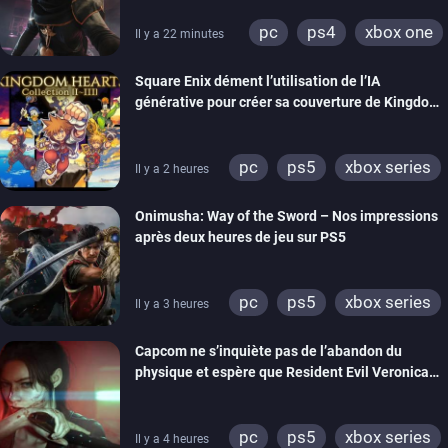
pc
ps4
xbox one
Il y a 22 minutes
Square Enix dément l’utilisation de l’IA
générative pour créer sa couverture de Kingdom
Hearts Collection
pc
ps5
xbox series
Il y a 2 heures
switch 2
Onimusha: Way of the Sword – Nos impressions
après deux heures de jeu sur PS5
pc
ps5
xbox series
Il y a 3 heures
switch 2
Capcom ne s’inquiète pas de l’abandon du
physique et espère que Resident Evil Veronica
imitera Requiem pour dynamiser la série
pc
ps5
xbox series
Il y a 4 heures