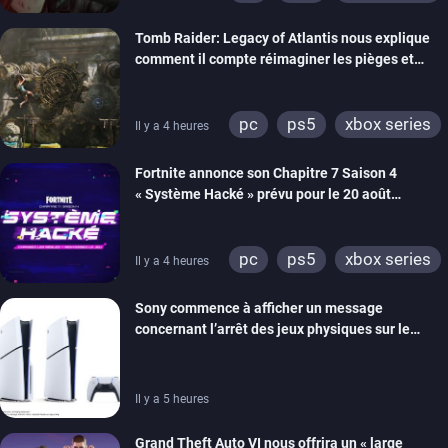
switch 2
Tomb Raider: Legacy of Atlantis nous explique
comment il compte réimaginer les pièges et
énigmes dans une nouvelle vidéo des coulisses
de développement
pc
ps5
xbox series
Il y a 4 heures
switch 2
Fortnite annonce son Chapitre 7 Saison 4
« Système Hacké » prévu pour le 20 août
prochain, tandis que Les Simpson ont fait leur
retour
pc
ps5
xbox series
Il y a 4 heures
switch
ios
android
Sony commence à afficher un message
ps4
xbox one
concernant l’arrêt des jeux physiques sur le
switch 2
carton des PlayStation 5
Il y a 5 heures
Grand Theft Auto VI nous offrira un « large