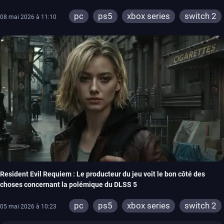
pc
ps5
xbox series
switch 2
08 mai 2026 à 11:10
Resident Evil Requiem : Le producteur du jeu voit le bon côté des
choses concernant la polémique du DLSS 5
pc
ps5
xbox series
switch 2
05 mai 2026 à 10:23