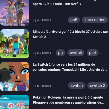
aperçu » le 27 août… sur Netflix
ps5
xbox series
Il y a 6 heures
Minecraft arrivera gonflé à bloc le 27 octobre sur
Switch 2
pc
switch
ps4
Il y a 7 heures
ps vita
xbox one
La Switch 2 fonce vers les 24 millions de
wiiu
3ds
ps3
consoles vendues, Tomodachi Life : Une vie de
xbox 360
switch 2
rêve dépasse aujourd’hui les 8 millions
switch
switch 2
Il y a 8 heures
Pokémon Pokopia : la mise à jour 2.0.0 ajoute
Plongée et de nombreuses améliorations de
confort