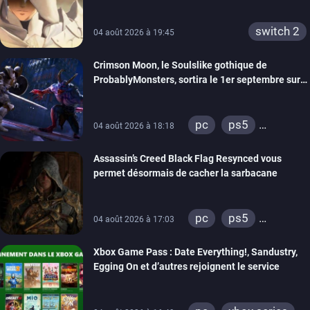
switch 2
04 août 2026 à 19:45
Crimson Moon, le Soulslike gothique de
ProbablyMonsters, sortira le 1er septembre sur
PC, PS5 et Xbox Series
pc
ps5
04 août 2026 à 18:18
xbox series
Assassin’s Creed Black Flag Resynced vous
permet désormais de cacher la sarbacane
pc
ps5
04 août 2026 à 17:03
xbox series
Xbox Game Pass : Date Everything!, Sandustry,
Egging On et d’autres rejoignent le service