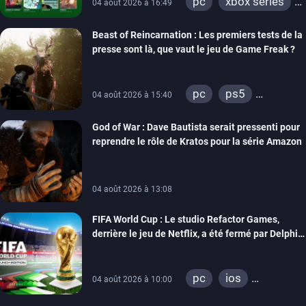
pc
xbox series
04 août 2026 à 16:49
xbox one
Beast of Reincarnation : Les premiers tests de la
presse sont là, que vaut le jeu de Game Freak ?
pc
ps5
04 août 2026 à 15:40
xbox series
God of War : Dave Bautista serait pressenti pour
reprendre le rôle de Kratos pour la série Amazon
04 août 2026 à 13:08
FIFA World Cup : Le studio Refactor Games,
derrière le jeu de Netflix, a été fermé par Delphi
Interactive
pc
ios
04 août 2026 à 10:00
android