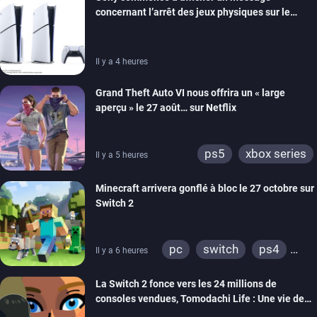
ps4
xbox one
concernant l’arrêt des jeux physiques sur le
switch 2
carton des PlayStation 5
Il y a 4 heures
Grand Theft Auto VI nous offrira un « large
aperçu » le 27 août… sur Netflix
ps5
xbox series
Il y a 5 heures
Minecraft arrivera gonflé à bloc le 27 octobre sur
Switch 2
pc
switch
ps4
Il y a 6 heures
ps vita
xbox one
La Switch 2 fonce vers les 24 millions de
wiiu
3ds
ps3
consoles vendues, Tomodachi Life : Une vie de
xbox 360
switch 2
rêve dépasse aujourd’hui les 8 millions