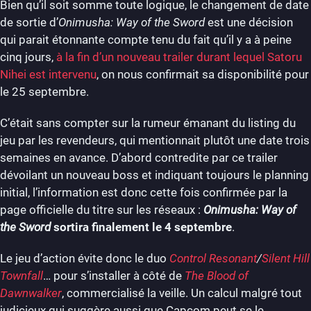
Bien qu’il soit somme toute logique, le changement de date
de sortie d’
Onimusha: Way of the Sword
est une décision
qui parait étonnante compte tenu du fait qu’il y a à peine
cinq jours,
à la fin d’un nouveau trailer durant lequel Satoru
Nihei est intervenu
, on nous confirmait sa disponibilité pour
le 25 septembre.
C’était sans compter sur la rumeur émanant du listing du
jeu par les revendeurs, qui mentionnait plutôt une date trois
semaines en avance. D’abord contredite par ce trailer
dévoilant un nouveau boss et indiquant toujours le planning
initial, l’information est donc cette fois confirmée par la
page officielle du titre sur les réseaux :
Onimusha: Way of
the Sword
sortira finalement le 4 septembre
.
Le jeu d’action évite donc le duo
Control Resonant
/
Silent Hill
Townfall
… pour s’installer à côté de
The Blood of
Dawnwalker
, commercialisé la veille. Un calcul malgré tout
judicieux qui suggère aussi que Capcom peut se le