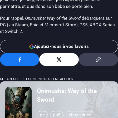
permettre, et que donc son bébé se porte bien.
Pour rappel,
Onimusha: Way of the Sword
débarquera sur
PC (via Steam, Epic et Microsoft Store), PS5, XBOX Series
et Switch 2.
Ajoutez-nous à vos favoris
CET ARTICLE PEUT CONTENIR DES LIENS AFFILIÉS
Onimusha: Way of the
Sword
pc
ps5
xbox series