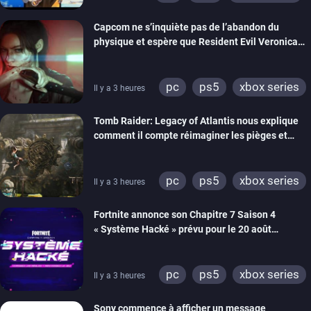
switch 2
Capcom ne s’inquiète pas de l’abandon du
physique et espère que Resident Evil Veronica
imitera Requiem pour dynamiser la série
pc
ps5
xbox series
Il y a 3 heures
switch 2
Tomb Raider: Legacy of Atlantis nous explique
comment il compte réimaginer les pièges et
énigmes dans une nouvelle vidéo des coulisses
de développement
pc
ps5
xbox series
Il y a 3 heures
switch 2
Fortnite annonce son Chapitre 7 Saison 4
« Système Hacké » prévu pour le 20 août
prochain, tandis que Les Simpson ont fait leur
retour
pc
ps5
xbox series
Il y a 3 heures
switch
ios
android
Sony commence à afficher un message