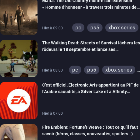
Mafia: The Old Country montre son extension
« Homme d’honneur » à travers trois minutes de
gameplay commenté
pc
ps5
xbox series
Hier à 09:00
The Walking Dead: Streets of Survival lâchera les
rôdeurs le 18 septembre et lance ses
précommandes
pc
ps5
xbox series
Hier à 08:00
switch
switch 2
C’est officiel, Electronic Arts appartient au PIF de
l’Arabie saoudite, à Silver Lake et à Affinity
Partners
Hier à 07:00
Fire Emblem: Fortune’s Weave : Tout ce qu’il faut
savoir (héros, classes, nouveautés, spoilers…)