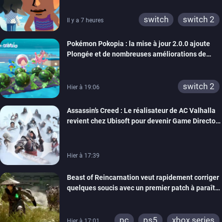
switch
switch 2
Il y a 7 heures
Pokémon Pokopia : la mise à jour 2.0.0 ajoute
Plongée et de nombreuses améliorations de
confort
switch 2
Hier à 19:06
Assassin’s Creed : Le réalisateur de AC Valhalla
revient chez Ubisoft pour devenir Game Director
de la marque
Hier à 17:39
Beast of Reincarnation veut rapidement corriger
quelques soucis avec un premier patch à paraître
bientôt
pc
ps5
xbox series
Hier à 17:01