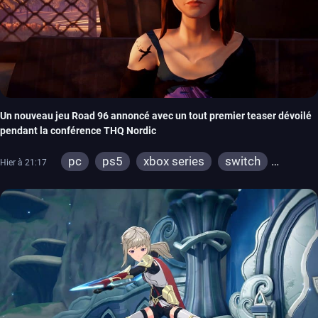
Un nouveau jeu Road 96 annoncé avec un tout premier teaser dévoilé
pendant la conférence THQ Nordic
pc
ps5
xbox series
switch
Hier à 21:17
stadia
ps4
xbox one