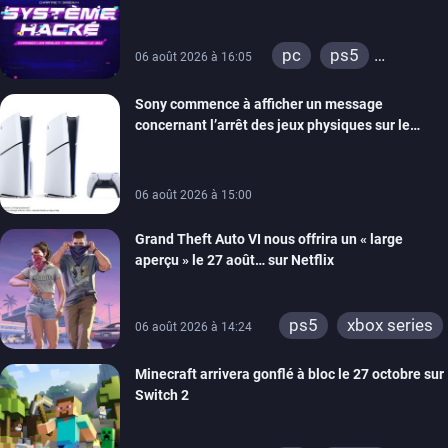
prochain, tandis que Les Simpson ont fait leur
retour
pc
ps5
06 août 2026 à 16:05
xbox series
Sony commence à afficher un message
switch
ios
concernant l’arrêt des jeux physiques sur le
android
ps4
carton des PlayStation 5
xbox one
switch 2
06 août 2026 à 15:00
Grand Theft Auto VI nous offrira un « large
aperçu » le 27 août… sur Netflix
ps5
xbox series
06 août 2026 à 14:24
Minecraft arrivera gonflé à bloc le 27 octobre sur
Switch 2