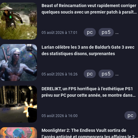
Beast of Reincarnation veut rapidement corriger
quelques soucis avec un premier patch à paraître
bientôt
pc
ps5
05 août 2026 à 17:01
xbox series
Larian célèbre les 3 ans de Baldur’s Gate 3 avec
des statistiques disons, surprenantes
pc
ps5
05 août 2026 à 16:26
xbox series
DERELIKT, un FPS horrifique à l’esthétique PS1
prévu sur PC pour cette année, se montre dans
un trailer de gameplay
pc
05 août 2026 à 16:00
Moonlighter 2: The Endless Vault sortira de
l’accès anticipé et commencera les affaires le 2