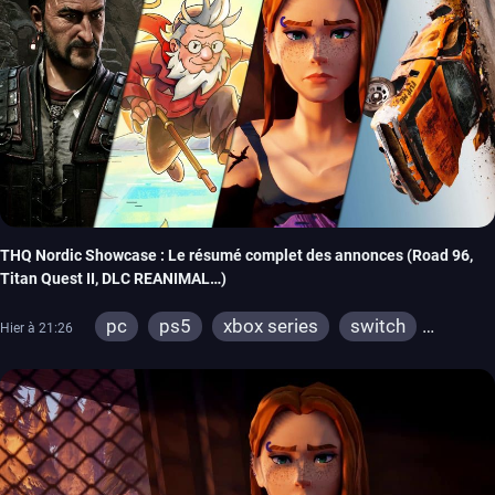
THQ Nordic Showcase : Le résumé complet des annonces (Road 96,
Titan Quest II, DLC REANIMAL…)
pc
ps5
xbox series
switch
Hier à 21:26
stadia
ps4
xbox one
switch 2