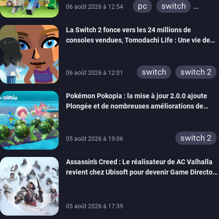
pc
switch
06 août 2026 à 12:54
ps4
ps vita
La Switch 2 fonce vers les 24 millions de
xbox one
wiiu
consoles vendues, Tomodachi Life : Une vie de
3ds
ps3
rêve dépasse aujourd’hui les 8 millions
xbox 360
switch 2
switch
switch 2
06 août 2026 à 12:01
Pokémon Pokopia : la mise à jour 2.0.0 ajoute
Plongée et de nombreuses améliorations de
confort
switch 2
05 août 2026 à 19:06
Assassin’s Creed : Le réalisateur de AC Valhalla
revient chez Ubisoft pour devenir Game Director
de la marque
05 août 2026 à 17:39