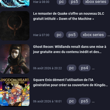
pc
ps5
xbox series
Hier à 08:00
Le remaster de Quake s’offre un nouveau DLC
gratuit intitulé « Dawn of the Machine »
pc
ps5
xbox series
Hier à 07:00
switch
ps4
Ghost Recon: Wildlands renaît dans une mise à
xbox one
nintendo 64
jour gratuite avec du contenu inédit et des
visuels améliorés
pc
ps4
06 août 2026 à 20:22
xbox one
Square Enix dément l’utilisation de l’IA
générative pour créer sa couverture de Kingdom
Hearts Collection
pc
ps5
06 août 2026 à 18:01
xbox series