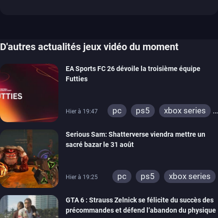
D'autres actualités jeux vidéo du moment
EA Sports FC 26 dévoile la troisième équipe
Futties
pc
ps5
xbox series
Hier à 19:47
switch
ps4
Serious Sam: Shatterverse viendra mettre un
xbox one
switch 2
sacré bazar le 31 août
pc
ps5
xbox series
Hier à 19:25
GTA 6 : Strauss Zelnick se félicite du succès des
précommandes et défend l’abandon du physique