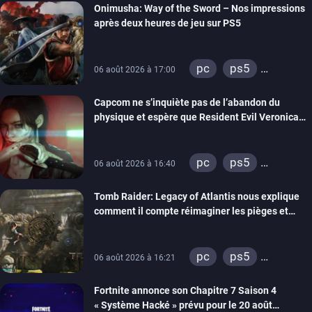
Onimusha: Way of the Sword – Nos impressions
switch 2
après deux heures de jeu sur PS5
pc
ps5
06 août 2026 à 17:00
xbox series
Capcom ne s’inquiète pas de l’abandon du
switch 2
physique et espère que Resident Evil Veronica
imitera Requiem pour dynamiser la série
pc
ps5
06 août 2026 à 16:40
xbox series
Tomb Raider: Legacy of Atlantis nous explique
switch 2
comment il compte réimaginer les pièges et
énigmes dans une nouvelle vidéo des coulisses
de développement
pc
ps5
06 août 2026 à 16:21
xbox series
Fortnite annonce son Chapitre 7 Saison 4
switch 2
« Système Hacké » prévu pour le 20 août