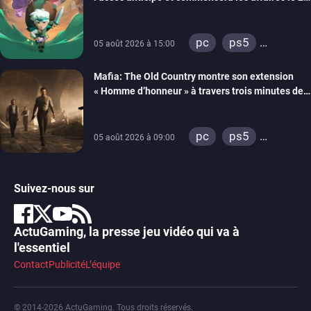
septembre
pc
ps5
05 août 2026 à 15:00
xbox series
Mafia: The Old Country montre son extension
« Homme d’honneur » à travers trois minutes de
gameplay commenté
pc
ps5
05 août 2026 à 09:00
xbox series
Suivez-nous sur
ActuGaming, la presse jeu vidéo qui va à
l'essentiel
Contact
Publicité
L’équipe
© 2014-2026 ActuGaming. Tous droits réservés.