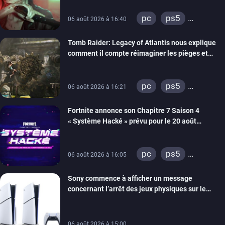
pc
ps5
06 août 2026 à 16:40
xbox series
Tomb Raider: Legacy of Atlantis nous explique
switch 2
comment il compte réimaginer les pièges et
énigmes dans une nouvelle vidéo des coulisses
de développement
pc
ps5
06 août 2026 à 16:21
xbox series
Fortnite annonce son Chapitre 7 Saison 4
switch 2
« Système Hacké » prévu pour le 20 août
prochain, tandis que Les Simpson ont fait leur
retour
pc
ps5
06 août 2026 à 16:05
xbox series
Sony commence à afficher un message
switch
ios
concernant l’arrêt des jeux physiques sur le
android
ps4
carton des PlayStation 5
xbox one
switch 2
06 août 2026 à 15:00