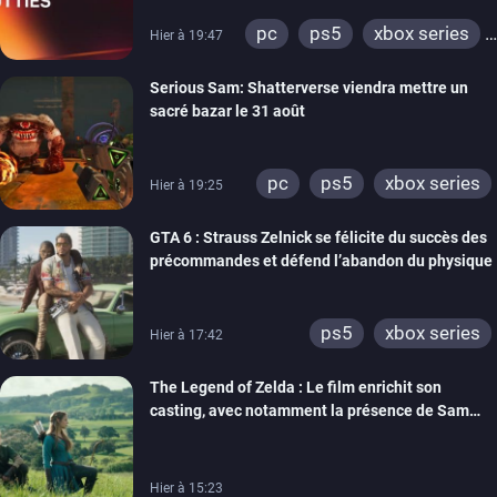
pc
ps5
xbox series
Hier à 19:47
switch
ps4
Serious Sam: Shatterverse viendra mettre un
xbox one
switch 2
sacré bazar le 31 août
pc
ps5
xbox series
Hier à 19:25
GTA 6 : Strauss Zelnick se félicite du succès des
précommandes et défend l’abandon du physique
ps5
xbox series
Hier à 17:42
The Legend of Zelda : Le film enrichit son
casting, avec notamment la présence de Sam
Neill
Hier à 15:23