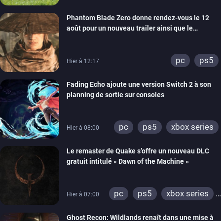
Phantom Blade Zero donne rendez-vous le 12
août pour un nouveau trailer ainsi que le
lancement des précommandes
pc
ps5
Hier à 12:17
Fading Echo ajoute une version Switch 2 à son
planning de sortie sur consoles
pc
ps5
xbox series
Hier à 08:00
Le remaster de Quake s’offre un nouveau DLC
gratuit intitulé « Dawn of the Machine »
pc
ps5
xbox series
Hier à 07:00
switch
ps4
Ghost Recon: Wildlands renaît dans une mise à
xbox one
nintendo 64