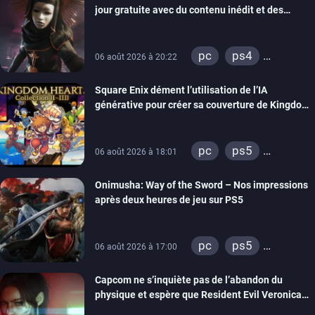
jour gratuite avec du contenu inédit et des
visuels améliorés
pc
ps4
06 août 2026 à 20:22
xbox one
Square Enix dément l’utilisation de l’IA
générative pour créer sa couverture de Kingdom
Hearts Collection
pc
ps5
06 août 2026 à 18:01
xbox series
Onimusha: Way of the Sword – Nos impressions
switch 2
après deux heures de jeu sur PS5
pc
ps5
06 août 2026 à 17:00
xbox series
Capcom ne s’inquiète pas de l’abandon du
switch 2
physique et espère que Resident Evil Veronica
imitera Requiem pour dynamiser la série