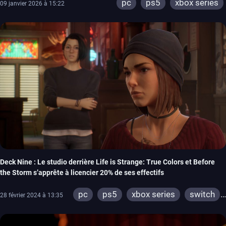
pc
ps5
xbox series
09 janvier 2026 à 15:22
Deck Nine : Le studio derrière Life is Strange: True Colors et Before
the Storm s’apprête à licencier 20% de ses effectifs
pc
ps5
xbox series
switch
28 février 2024 à 13:35
ps4
xbox one