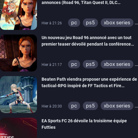
annonces (Road 96, Titan Quest II, DLC
REANIMAL…)
pc
ps5
xbox series
Hier à 21:26
switch
stadia
ps4
Un nouveau jeu Road 96 annoncé avec un tout
xbox one
switch 2
premier teaser dévoilé pendant la conférence
THQ Nordic
pc
ps5
xbox series
Hier à 21:17
switch
stadia
ps4
Beaten Path viendra proposer une expérience de
xbox one
tactical-RPG inspiré de FF Tactics et Fire
Emblem
pc
ps5
xbox series
Hier à 20:30
switch
EA Sports FC 26 dévoile la troisième équipe
Futties