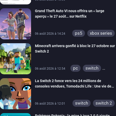
Grand Theft Auto VI nous offrira un « large
aperçu » le 27 août… sur Netflix
ps5
xbox series
06 août 2026 à 14:24
Minecraft arrivera gonflé à bloc le 27 octobre sur
Switch 2
pc
switch
06 août 2026 à 12:54
ps4
ps vita
La Switch 2 fonce vers les 24 millions de
xbox one
wiiu
consoles vendues, Tomodachi Life : Une vie de
3ds
ps3
rêve dépasse aujourd’hui les 8 millions
xbox 360
switch 2
switch
switch 2
06 août 2026 à 12:01
Pokémon Pokopia : la mise à jour 2.0.0 ajoute