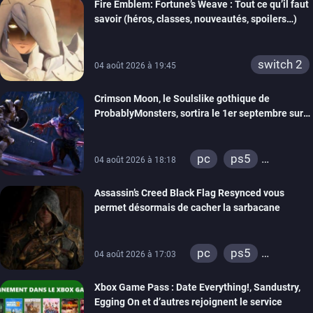
Fire Emblem: Fortune’s Weave : Tout ce qu’il faut
savoir (héros, classes, nouveautés, spoilers…)
switch 2
04 août 2026 à 19:45
Crimson Moon, le Soulslike gothique de
ProbablyMonsters, sortira le 1er septembre sur
PC, PS5 et Xbox Series
pc
ps5
04 août 2026 à 18:18
xbox series
Assassin’s Creed Black Flag Resynced vous
permet désormais de cacher la sarbacane
pc
ps5
04 août 2026 à 17:03
xbox series
Xbox Game Pass : Date Everything!, Sandustry,
Egging On et d’autres rejoignent le service