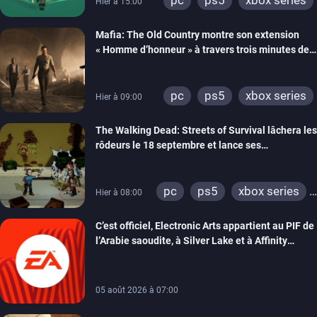
pc
ps5
xbox series
Hier à 15:00
Mafia: The Old Country montre son extension
« Homme d’honneur » à travers trois minutes de
gameplay commenté
pc
ps5
xbox series
Hier à 09:00
The Walking Dead: Streets of Survival lâchera les
rôdeurs le 18 septembre et lance ses
précommandes
pc
ps5
xbox series
Hier à 08:00
switch
switch 2
C’est officiel, Electronic Arts appartient au PIF de
l’Arabie saoudite, à Silver Lake et à Affinity
Partners
05 août 2026 à 07:00