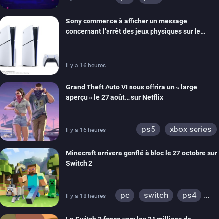
xbox series
switch
Sony commence à afficher un message
ios
android
ps4
concernant l’arrêt des jeux physiques sur le
xbox one
switch 2
carton des PlayStation 5
Il y a 16 heures
Grand Theft Auto VI nous offrira un « large
aperçu » le 27 août… sur Netflix
ps5
xbox series
Il y a 16 heures
Minecraft arrivera gonflé à bloc le 27 octobre sur
Switch 2
pc
switch
ps4
Il y a 18 heures
ps vita
xbox one