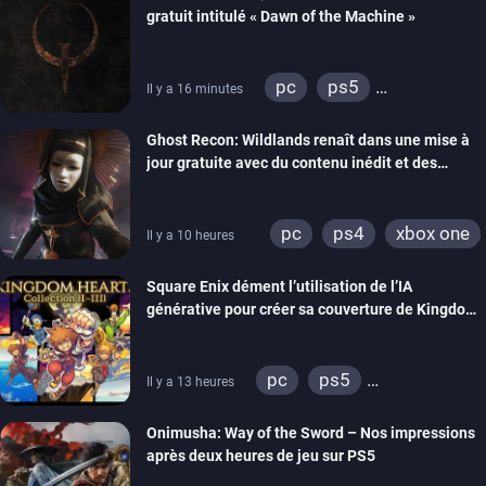
gratuit intitulé « Dawn of the Machine »
pc
ps5
Il y a 16 minutes
xbox series
switch
Ghost Recon: Wildlands renaît dans une mise à
ps4
xbox one
jour gratuite avec du contenu inédit et des
nintendo 64
visuels améliorés
pc
ps4
xbox one
Il y a 10 heures
Square Enix dément l’utilisation de l’IA
générative pour créer sa couverture de Kingdom
Hearts Collection
pc
ps5
Il y a 13 heures
xbox series
switch 2
Onimusha: Way of the Sword – Nos impressions
après deux heures de jeu sur PS5