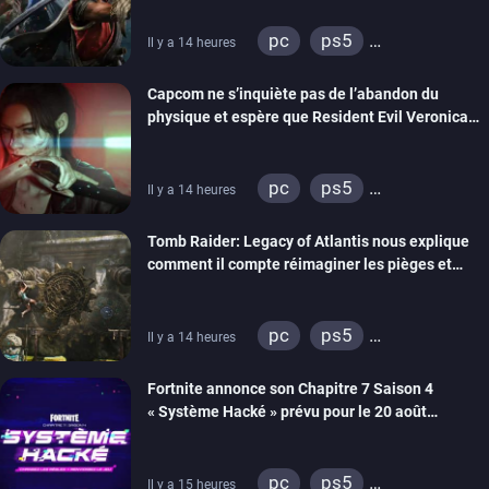
pc
ps5
Il y a 14 heures
xbox series
switch 2
Capcom ne s’inquiète pas de l’abandon du
physique et espère que Resident Evil Veronica
imitera Requiem pour dynamiser la série
pc
ps5
Il y a 14 heures
xbox series
switch 2
Tomb Raider: Legacy of Atlantis nous explique
comment il compte réimaginer les pièges et
énigmes dans une nouvelle vidéo des coulisses
de développement
pc
ps5
Il y a 14 heures
xbox series
switch 2
Fortnite annonce son Chapitre 7 Saison 4
« Système Hacké » prévu pour le 20 août
prochain, tandis que Les Simpson ont fait leur
retour
pc
ps5
Il y a 15 heures