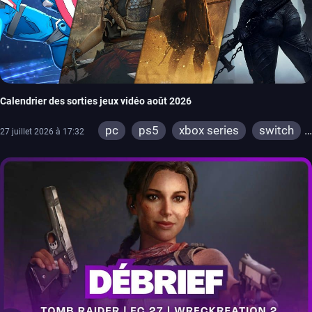
Calendrier des sorties jeux vidéo août 2026
pc
ps5
xbox series
switch
27 juillet 2026 à 17:32
ps4
xbox one
switch 2