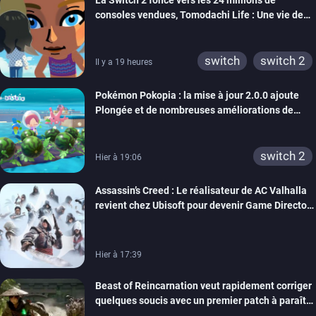
La Switch 2 fonce vers les 24 millions de
wiiu
3ds
ps3
consoles vendues, Tomodachi Life : Une vie de
xbox 360
switch 2
rêve dépasse aujourd’hui les 8 millions
switch
switch 2
Il y a 19 heures
Pokémon Pokopia : la mise à jour 2.0.0 ajoute
Plongée et de nombreuses améliorations de
confort
switch 2
Hier à 19:06
Assassin’s Creed : Le réalisateur de AC Valhalla
revient chez Ubisoft pour devenir Game Director
de la marque
Hier à 17:39
Beast of Reincarnation veut rapidement corriger
quelques soucis avec un premier patch à paraître
bientôt