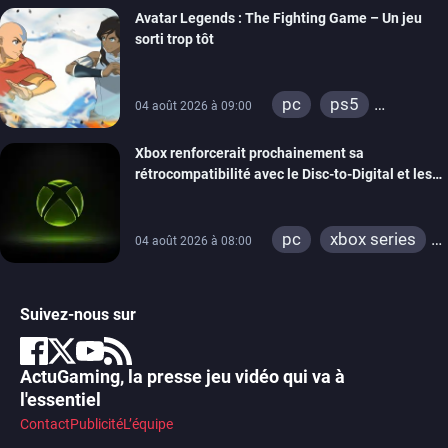
Avatar Legends : The Fighting Game – Un jeu
sorti trop tôt
pc
ps5
04 août 2026 à 09:00
xbox series
Xbox renforcerait prochainement sa
switch
switch 2
rétrocompatibilité avec le Disc-to-Digital et les
portages de jeux Xbox 360 sur PC
pc
xbox series
04 août 2026 à 08:00
xbox one
xbox 360
Suivez-nous sur
ActuGaming, la presse jeu vidéo qui va à
l'essentiel
Contact
Publicité
L’équipe