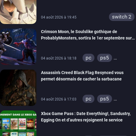
switch 2
04 août 2026 à 19:45
Crimson Moon, le Soulslike gothique de
ProbablyMonsters, sortira le 1er septembre sur
PC, PS5 et Xbox Series
pc
ps5
04 août 2026 à 18:18
xbox series
Assassin’s Creed Black Flag Resynced vous
permet désormais de cacher la sarbacane
pc
ps5
04 août 2026 à 17:03
xbox series
Xbox Game Pass : Date Everything!, Sandustry,
Egging On et d’autres rejoignent le service