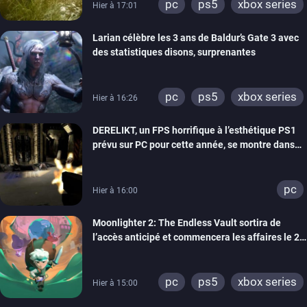
pc
ps5
xbox series
Hier à 17:01
Larian célèbre les 3 ans de Baldur’s Gate 3 avec
des statistiques disons, surprenantes
pc
ps5
xbox series
Hier à 16:26
DERELIKT, un FPS horrifique à l’esthétique PS1
prévu sur PC pour cette année, se montre dans
un trailer de gameplay
pc
Hier à 16:00
Moonlighter 2: The Endless Vault sortira de
l’accès anticipé et commencera les affaires le 2
septembre
pc
ps5
xbox series
Hier à 15:00