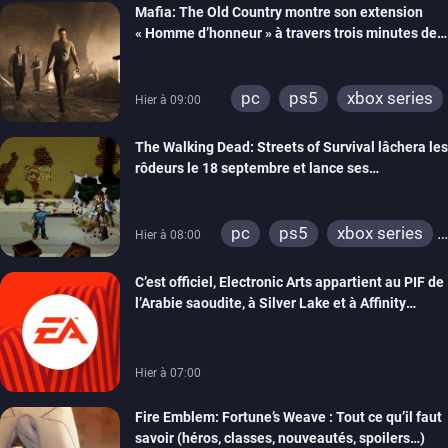
Mafia: The Old Country montre son extension
« Homme d’honneur » à travers trois minutes de
gameplay commenté
pc
ps5
xbox series
Hier à 09:00
The Walking Dead: Streets of Survival lâchera les
rôdeurs le 18 septembre et lance ses
précommandes
pc
ps5
xbox series
Hier à 08:00
switch
switch 2
C’est officiel, Electronic Arts appartient au PIF de
l’Arabie saoudite, à Silver Lake et à Affinity
Partners
Hier à 07:00
Fire Emblem: Fortune’s Weave : Tout ce qu’il faut
savoir (héros, classes, nouveautés, spoilers…)