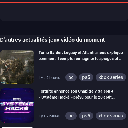
D'autres actualités jeux vidéo du moment
Tomb Raider: Legacy of Atlantis nous explique
comment il compte réimaginer les pièges et
énigmes dans une nouvelle vidéo des coulisses
de développement
pc
ps5
xbox series
Il y a 9 heures
switch 2
Fortnite annonce son Chapitre 7 Saison 4
« Système Hacké » prévu pour le 20 août
prochain, tandis que Les Simpson ont fait leur
retour
pc
ps5
xbox series
Il y a 9 heures
switch
ios
android