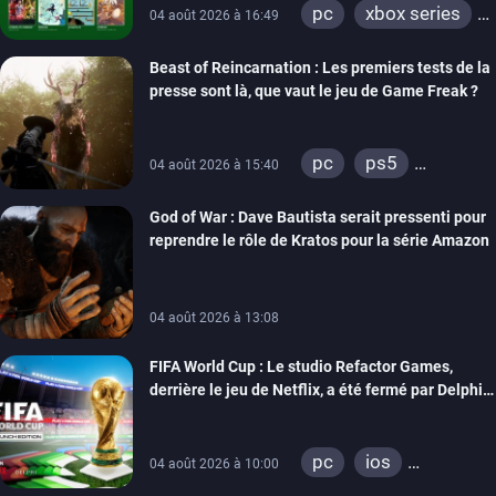
pc
xbox series
04 août 2026 à 16:49
xbox one
Beast of Reincarnation : Les premiers tests de la
presse sont là, que vaut le jeu de Game Freak ?
pc
ps5
04 août 2026 à 15:40
xbox series
God of War : Dave Bautista serait pressenti pour
reprendre le rôle de Kratos pour la série Amazon
04 août 2026 à 13:08
FIFA World Cup : Le studio Refactor Games,
derrière le jeu de Netflix, a été fermé par Delphi
Interactive
pc
ios
04 août 2026 à 10:00
android