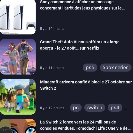
Sony commence à afficher un message
ps4
xbox one
concernant l’arrêt des jeux physiques sur le
switch 2
carton des PlayStation 5
Il y a 10 heures
Grand Theft Auto VI nous offrira un « large
aperçu » le 27 août… sur Netflix
ps5
xbox series
Il y a 11 heures
Minecraft arrivera gonflé à bloc le 27 octobre sur
Switch 2
pc
switch
ps4
Il y a 12 heures
ps vita
xbox one
La Switch 2 fonce vers les 24 millions de
wiiu
3ds
ps3
consoles vendues, Tomodachi Life : Une vie de
xbox 360
switch 2