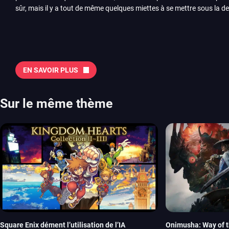
sûr, mais il y a tout de même quelques miettes à se mettre sous la de
juillet avec Assassin’s Creed et Splatoon. Voyons ensemble tout ce q
Quelles sont les sorties à retenir en août 2026 ? Avant de vous lister jeu par jeu, découvrez
notre sélection en vidéo, qui revient sur les titres à ne pas manquer 
majeures. On pense évidemment au nouveau jeu de combat de Arc 
Tokon ou encore Beast of Reincarnation, qui nous montre que Game F
EN SAVOIR PLUS
chose d’ambitieux que Pokémon. On n’oubliera pas la période de G
Plague Tale et Metal Gear Solid qui seront là. La liste de toutes les s
2026 Vous trouverez ici tous les jeux majeurs qui sortiront au mois 
Sur le même thème
aussi les jeux de ce mois dans notre page dédiée…
Square Enix dément l’utilisation de l’IA
Onimusha: Way of t