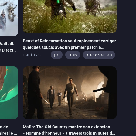
Beast of Reincarnation veut rapidement corriger
 Valhalla
quelques soucis avec un premier patch à
 Director
paraître bientôt
pc
ps5
xbox series
Hier à 17:01
ra de
Mafia: The Old Country montre son extension
ires le 2
« Homme d’honneur » à travers trois minutes de