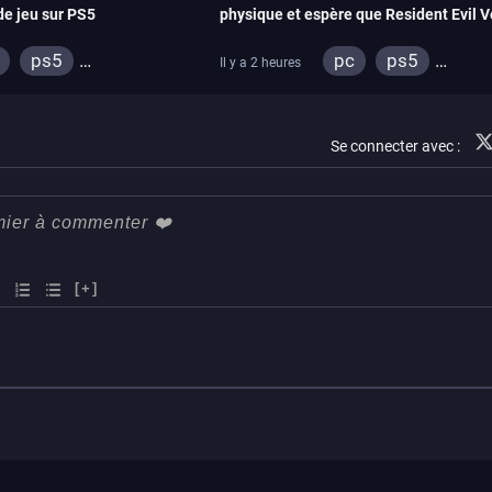
de jeu sur PS5
physique et espère que Resident Evil V
imitera Requiem pour dynamiser la sér
ps5
pc
ps5
Il y a 2 heures
ox series
switch 2
xbox series
swi
Se connecter avec :
[+]