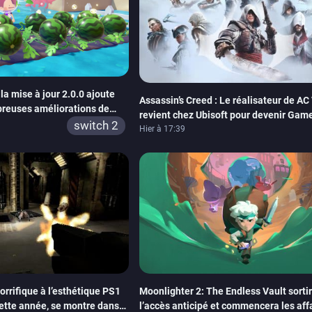
a mise à jour 2.0.0 ajoute
Assassin’s Creed : Le réalisateur de AC
reuses améliorations de
revient chez Ubisoft pour devenir Game
switch 2
de la marque
Hier à 17:39
rrifique à l’esthétique PS1
Moonlighter 2: The Endless Vault sorti
cette année, se montre dans
l’accès anticipé et commencera les affa