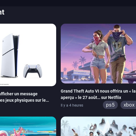
nt
Grand Theft Auto VI nous offrira un « l
fficher un message
aperçu » le 27 août… sur Netflix
des jeux physiques sur le
ps5
xbox 
Il y a 4 heures
ion 5