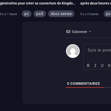
générative pour créer sa couverture de Kingdom
après deux heures 
Hearts Collection
pc
ps5
xbox series
pc
Il y a 1 heure
Il y a 2 heures
switch 2
xb
S'abonner
0
COMMENTAIRES