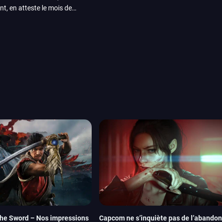
nt, en atteste le mois de
ui arrivera en août 2026.
ou les productions plus
System Works avec Marvel
reak sait faire autre
amescom, avec Star Wars,
orties jeux vidéo de août
de juin. Vous trouverez
he Sword – Nos impressions
Capcom ne s’inquiète pas de l’abandon