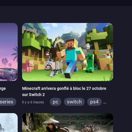
arge
Minecraft arrivera gonflé à bloc le 27 octobre
sur Switch 2
series
pc
switch
ps4
Il y a 6 heures
ps vita
xbox one
wiiu
3ds
ps3
xbox 360
switch 2