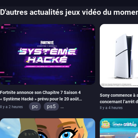
D'autres actualités jeux vidéo du mome
Fortnite annonce son Chapitre 7 Saison 4
Sony commence à a
« Système Hacké » prévu pour le 20 août
concernant l’arrêt 
prochain, tandis que Les Simpson ont fait leur
pc
ps5
Il y a 2 heures
carton des PlayStat
Il y a 4 heures
retour
xbox series
switch
ios
android
ps4
xbox one
switch 2