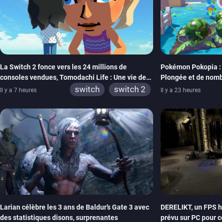
La Switch 2 fonce vers les 24 millions de
Pokémon Pokopia : l
consoles vendues, Tomodachi Life : Une vie de
Plongée et de nomb
rêve dépasse aujourd’hui les 8 millions
confort
switch
switch 2
Il y a 7 heures
Il y a 23 heures
Larian célèbre les 3 ans de Baldur’s Gate 3 avec
DERELIKT, un FPS ho
des statistiques disons, surprenantes
prévu sur PC pour 