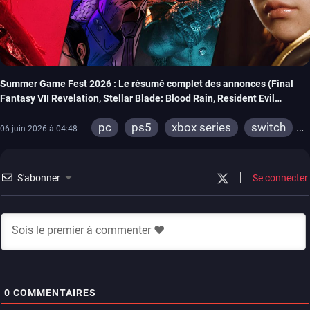
Summer Game Fest 2026 : Le résumé complet des annonces (Final
Fantasy VII Revelation, Stellar Blade: Blood Rain, Resident Evil
Veronica…)
pc
ps5
xbox series
switch
06 juin 2026 à 04:48
ios
android
stadia
ps4
ps vita
xbox one
ps3
S'abonner
Se connecter
xbox 360
switch 2
0
COMMENTAIRES