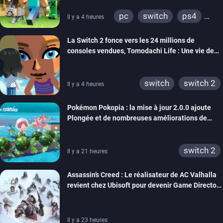
pc
switch
ps4
Il y a 4 heures
ps vita
xbox one
La Switch 2 fonce vers les 24 millions de
wiiu
3ds
ps3
consoles vendues, Tomodachi Life : Une vie de
xbox 360
switch 2
rêve dépasse aujourd’hui les 8 millions
switch
switch 2
Il y a 4 heures
Pokémon Pokopia : la mise à jour 2.0.0 ajoute
Plongée et de nombreuses améliorations de
confort
switch 2
Il y a 21 heures
Assassin’s Creed : Le réalisateur de AC Valhalla
revient chez Ubisoft pour devenir Game Director
de la marque
Il y a 23 heures