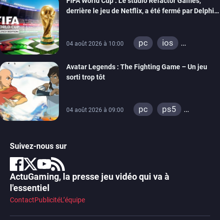
FIFA World Cup : Le studio Refactor Games,
derrière le jeu de Netflix, a été fermé par Delphi
Interactive
pc
ios
04 août 2026 à 10:00
android
Avatar Legends : The Fighting Game – Un jeu
sorti trop tôt
pc
ps5
04 août 2026 à 09:00
xbox series
switch
switch 2
Suivez-nous sur
ActuGaming, la presse jeu vidéo qui va à
l'essentiel
Contact
Publicité
L’équipe