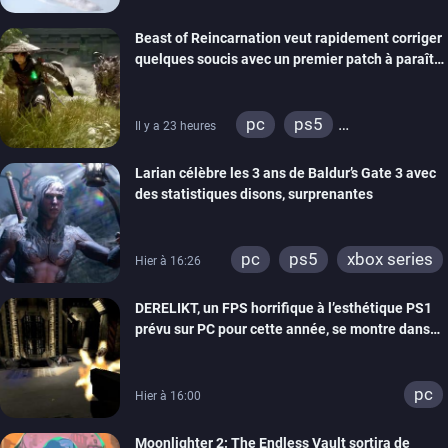
Beast of Reincarnation veut rapidement corriger
quelques soucis avec un premier patch à paraître
bientôt
pc
ps5
Il y a 23 heures
xbox series
Larian célèbre les 3 ans de Baldur’s Gate 3 avec
des statistiques disons, surprenantes
pc
ps5
xbox series
Hier à 16:26
DERELIKT, un FPS horrifique à l’esthétique PS1
prévu sur PC pour cette année, se montre dans
un trailer de gameplay
pc
Hier à 16:00
Moonlighter 2: The Endless Vault sortira de