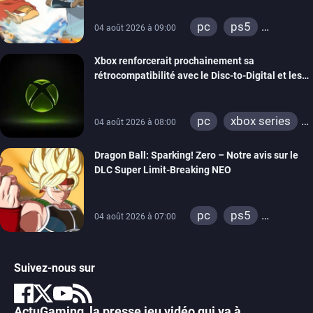
pc
ps5
04 août 2026 à 09:00
xbox series
Xbox renforcerait prochainement sa
switch
switch 2
rétrocompatibilité avec le Disc-to-Digital et les
portages de jeux Xbox 360 sur PC
pc
xbox series
04 août 2026 à 08:00
xbox one
Dragon Ball: Sparking! Zero – Notre avis sur le
xbox 360
DLC Super Limit-Breaking NEO
pc
ps5
04 août 2026 à 07:00
xbox series
Suivez-nous sur
ActuGaming, la presse jeu vidéo qui va à