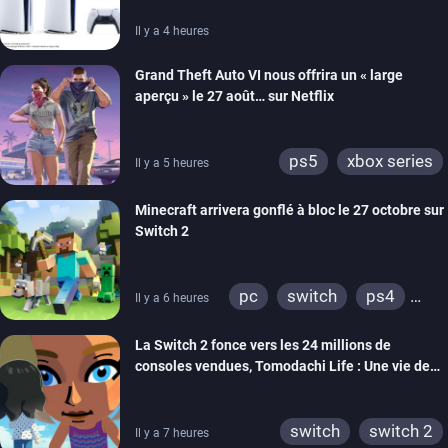
Il y a 4 heures
Grand Theft Auto VI nous offrira un « large
aperçu » le 27 août… sur Netflix
ps5
xbox series
Il y a 5 heures
Minecraft arrivera gonflé à bloc le 27 octobre sur
Switch 2
pc
switch
ps4
Il y a 6 heures
ps vita
xbox one
La Switch 2 fonce vers les 24 millions de
wiiu
3ds
ps3
consoles vendues, Tomodachi Life : Une vie de
xbox 360
switch 2
rêve dépasse aujourd’hui les 8 millions
switch
switch 2
Il y a 7 heures