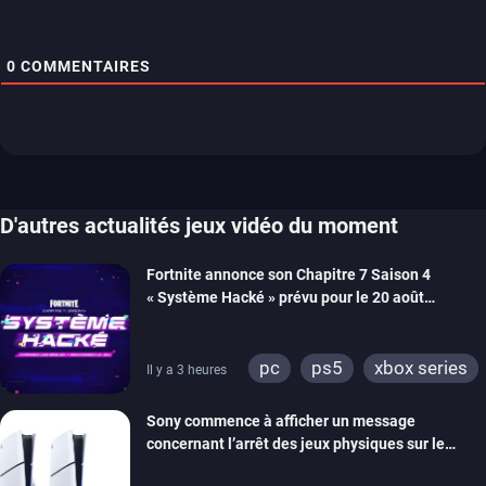
0
COMMENTAIRES
D'autres actualités jeux vidéo du moment
Fortnite annonce son Chapitre 7 Saison 4
« Système Hacké » prévu pour le 20 août
prochain, tandis que Les Simpson ont fait leur
retour
pc
ps5
xbox series
Il y a 3 heures
switch
ios
android
Sony commence à afficher un message
ps4
xbox one
concernant l’arrêt des jeux physiques sur le
switch 2
carton des PlayStation 5