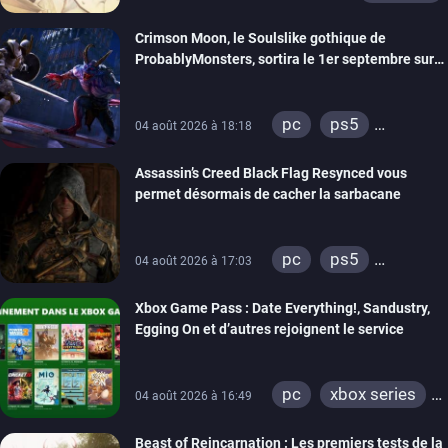
Crimson Moon, le Soulslike gothique de
ProbablyMonsters, sortira le 1er septembre sur
PC, PS5 et Xbox Series
pc
ps5
04 août 2026 à 18:18
xbox series
Assassin’s Creed Black Flag Resynced vous
permet désormais de cacher la sarbacane
pc
ps5
04 août 2026 à 17:03
xbox series
Xbox Game Pass : Date Everything!, Sandustry,
Egging On et d’autres rejoignent le service
pc
xbox series
04 août 2026 à 16:49
xbox one
Beast of Reincarnation : Les premiers tests de la