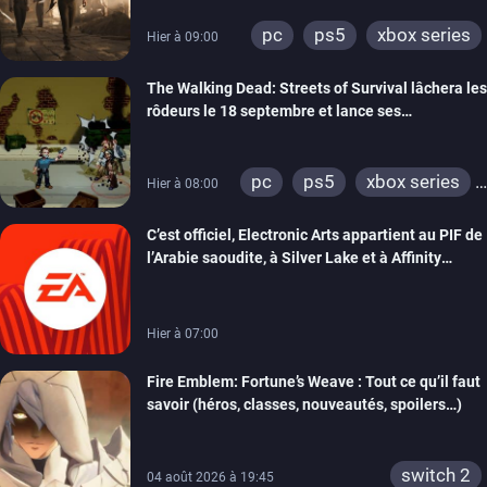
pc
ps5
xbox series
Hier à 09:00
The Walking Dead: Streets of Survival lâchera les
rôdeurs le 18 septembre et lance ses
précommandes
pc
ps5
xbox series
Hier à 08:00
switch
switch 2
C’est officiel, Electronic Arts appartient au PIF de
l’Arabie saoudite, à Silver Lake et à Affinity
Partners
Hier à 07:00
Fire Emblem: Fortune’s Weave : Tout ce qu’il faut
savoir (héros, classes, nouveautés, spoilers…)
switch 2
04 août 2026 à 19:45