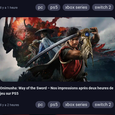
pc
ps5
xbox series
switch 2
Il y a 1 heure
Onimusha: Way of the Sword – Nos impressions après deux heures de
jeu sur PS5
pc
ps5
xbox series
switch 2
Il y a 2 heures