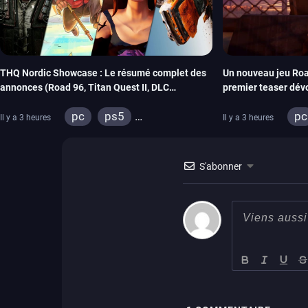
THQ Nordic Showcase : Le résumé complet des
Un nouveau jeu Roa
annonces (Road 96, Titan Quest II, DLC
premier teaser dév
REANIMAL…)
THQ Nordic
pc
ps5
pc
Il y a 3 heures
Il y a 3 heures
xbox series
switch
xb
stadia
ps4
st
S'abonner
xbox one
switch 2
xb