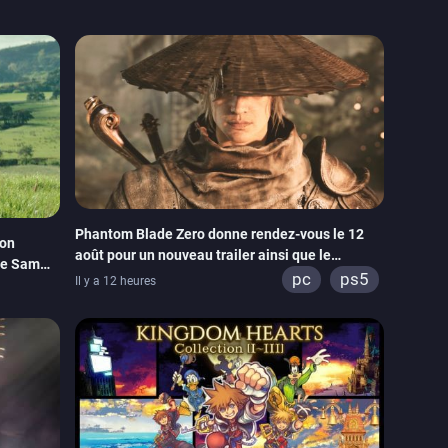
Phantom Blade Zero donne rendez-vous le 12
son
août pour un nouveau trailer ainsi que le
de Sam
lancement des précommandes
pc
ps5
Il y a 12 heures