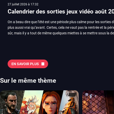
27 juillet 2026 à 17:32
Calendrier des sorties jeux vidéo août 2
On a beau dire que l’été est une période plus calme pour les sorties d
plus aussi vrai qu’avant. Certes, cela ne vaut pas la rentrée et la pér
sûr, mais il y a tout de même quelques miettes à se mettre sous la de
juillet avec Assassin’s Creed et Splatoon. Voyons ensemble tout ce q
Quelles sont les sorties à retenir en août 2026 ? Avant de vous lister jeu par jeu, découvrez
notre sélection en vidéo, qui revient sur les titres à ne pas manquer 
majeures. On pense évidemment au nouveau jeu de combat de Arc 
Tokon ou encore Beast of Reincarnation, qui nous montre que Game F
EN SAVOIR PLUS
chose d’ambitieux que Pokémon. On n’oubliera pas la période de G
Plague Tale et Metal Gear Solid qui seront là. La liste de toutes les s
2026 Vous trouverez ici tous les jeux majeurs qui sortiront au mois 
Sur le même thème
aussi les jeux de ce mois dans notre page dédiée…