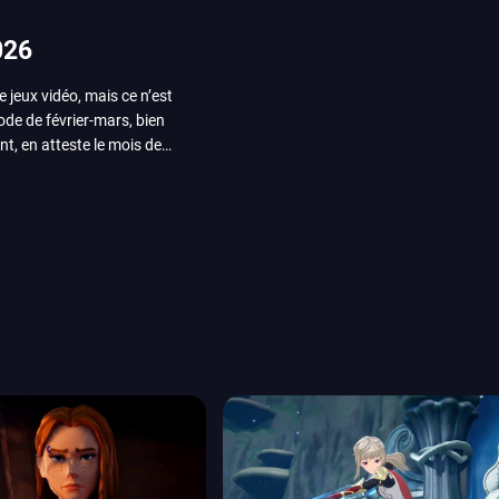
026
e jeux vidéo, mais ce n’est
iode de février-mars, bien
nt, en atteste le mois de
ui arrivera en août 2026.
ou les productions plus
System Works avec Marvel
reak sait faire autre
amescom, avec Star Wars,
orties jeux vidéo de août
de juin. Vous trouverez