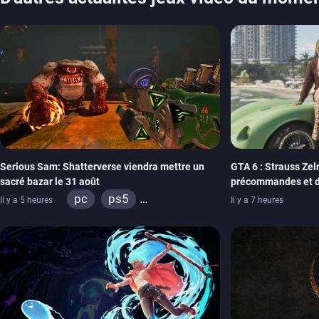
Serious Sam: Shatterverse viendra mettre un
GTA 6 : Strauss Zeln
sacré bazar le 31 août
précommandes et d
physique
pc
ps5
Il y a 5 heures
Il y a 7 heures
xbox series