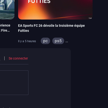
érience
EA Sports FC 26 dévoile la troisième équipe
 Fire
Futties
pc
ps5
Il y a 5 heures
tch
xbox series
switch
ps4
xbox one
Se connecter
switch 2