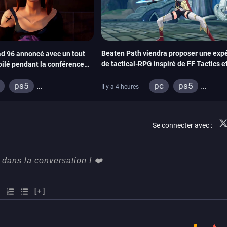
Beaten Path viendra proposer une exp
d 96 annoncé avec un tout
de tactical-RPG inspiré de FF Tactics et
oilé pendant la conférence
Emblem
pc
ps5
ps5
Il y a 4 heures
xbox series
swi
ox series
switch
adia
ps4
Se connecter avec :
ox one
[+]