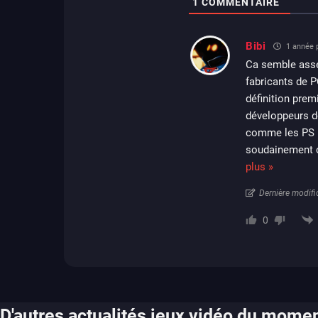
1
COMMENTAIRE
Bibi
1 année p
Ca semble asse
fabricants de P
définition prem
développeurs d
comme les PS Pr
soudainement o
plus »
Dernière modific
0
D'autres actualités jeux vidéo du mome