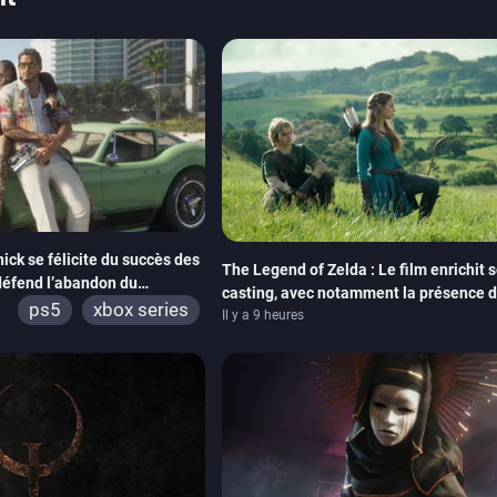
ick se félicite du succès des
The Legend of Zelda : Le film enrichit 
éfend l’abandon du
casting, avec notamment la présence 
ps5
xbox series
Neill
Il y a 9 heures