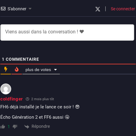
S'abonner
Se connecter
1
COMMENTAIRE
plus de votes
coIdfinger
2 mois plus tôt
FH6 déjà installé je le lance ce soir ! 😎
Écho Génération 2 et FF6 aussi 🤤
Répondre
1