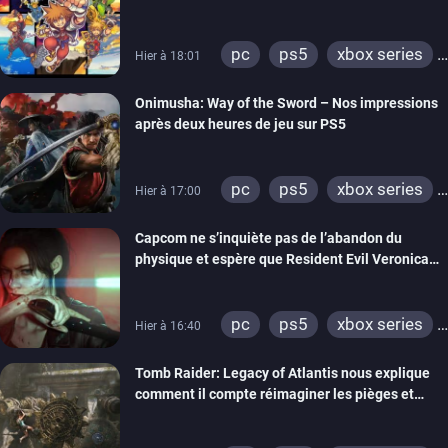
Hearts Collection
pc
ps5
xbox series
Hier à 18:01
switch 2
Onimusha: Way of the Sword – Nos impressions
après deux heures de jeu sur PS5
pc
ps5
xbox series
Hier à 17:00
switch 2
Capcom ne s’inquiète pas de l’abandon du
physique et espère que Resident Evil Veronica
imitera Requiem pour dynamiser la série
pc
ps5
xbox series
Hier à 16:40
switch 2
Tomb Raider: Legacy of Atlantis nous explique
comment il compte réimaginer les pièges et
énigmes dans une nouvelle vidéo des coulisses
de développement