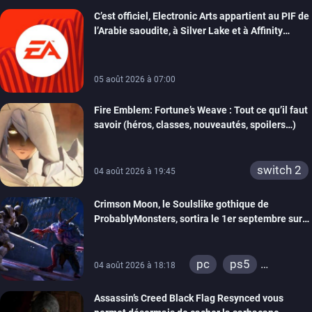
xbox series
C’est officiel, Electronic Arts appartient au PIF de
switch
switch 2
l’Arabie saoudite, à Silver Lake et à Affinity
Partners
05 août 2026 à 07:00
Fire Emblem: Fortune’s Weave : Tout ce qu’il faut
savoir (héros, classes, nouveautés, spoilers…)
switch 2
04 août 2026 à 19:45
Crimson Moon, le Soulslike gothique de
ProbablyMonsters, sortira le 1er septembre sur
PC, PS5 et Xbox Series
pc
ps5
04 août 2026 à 18:18
xbox series
Assassin’s Creed Black Flag Resynced vous