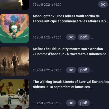
pc
05 août 2026 à 16:00
Moonlighter 2: The Endless Vault sortira de
l’accès anticipé et commencera les affaires le 2
septembre
pc
ps5
05 août 2026 à 15:00
xbox series
Mafia: The Old Country montre son extension
« Homme d’honneur » à travers trois minutes de
gameplay commenté
pc
ps5
05 août 2026 à 09:00
xbox series
The Walking Dead: Streets of Survival lâchera les
rôdeurs le 18 septembre et lance ses
précommandes
pc
ps5
05 août 2026 à 08:00