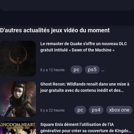
D'autres actualités jeux vidéo du moment
Le remaster de Quake s’offre un nouveau DLC
gratuit intitulé « Dawn of the Machine »
pc
ps5
Il y a 12 heures
xbox series
switch
Ghost Recon: Wildlands renaît dans une mise à
ps4
xbox one
jour gratuite avec du contenu inédit et des
nintendo 64
visuels améliorés
pc
ps4
xbox one
Il y a 22 heures
Square Enix dément l’utilisation de l’IA
générative pour créer sa couverture de Kingdom