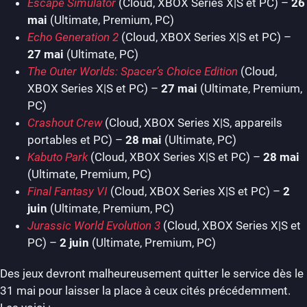
Escape Simulator
(Cloud, XBOX Series X|S et PC) –
26
mai
(Ultimate, Premium, PC)
Echo Generation 2
(Cloud, XBOX Series X|S et PC) –
27 mai
(Ultimate, PC)
The Outer Worlds: Spacer’s Choice Edition
(Cloud,
XBOX Series X|S et PC) –
27 mai
(Ultimate, Premium,
PC)
Crashout Crew
(Cloud, XBOX Series X|S, appareils
portables et PC) –
28 mai
(Ultimate, PC)
Kabuto Park
(Cloud, XBOX Series X|S et PC) –
28 mai
(Ultimate, Premium, PC)
Final Fantasy VI
(Cloud, XBOX Series X|S et PC) –
2
juin
(Ultimate, Premium, PC)
Jurassic World Evolution 3
(Cloud, XBOX Series X|S et
PC) –
2 juin
(Ultimate, Premium, PC)
Des jeux devront malheureusement quitter le service dès le
31 mai pour laisser la place à ceux cités précédemment.