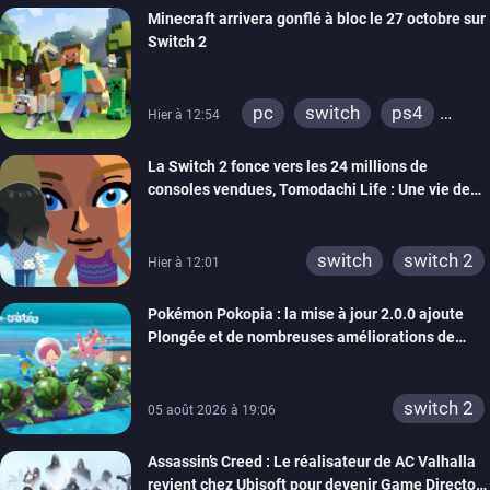
Minecraft arrivera gonflé à bloc le 27 octobre sur
Switch 2
pc
switch
ps4
Hier à 12:54
ps vita
xbox one
La Switch 2 fonce vers les 24 millions de
wiiu
3ds
ps3
consoles vendues, Tomodachi Life : Une vie de
xbox 360
switch 2
rêve dépasse aujourd’hui les 8 millions
switch
switch 2
Hier à 12:01
Pokémon Pokopia : la mise à jour 2.0.0 ajoute
Plongée et de nombreuses améliorations de
confort
switch 2
05 août 2026 à 19:06
Assassin’s Creed : Le réalisateur de AC Valhalla
revient chez Ubisoft pour devenir Game Director