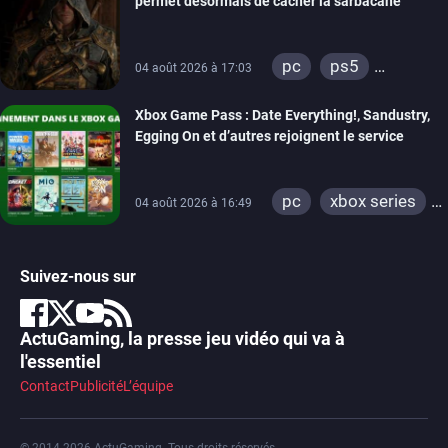
permet désormais de cacher la sarbacane
pc
ps5
04 août 2026 à 17:03
xbox series
Xbox Game Pass : Date Everything!, Sandustry,
Egging On et d’autres rejoignent le service
pc
xbox series
04 août 2026 à 16:49
xbox one
Suivez-nous sur
ActuGaming, la presse jeu vidéo qui va à
l'essentiel
Contact
Publicité
L’équipe
© 2014-2026 ActuGaming. Tous droits réservés.