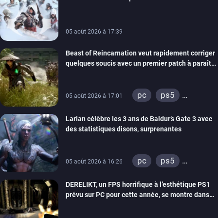
de la marque
05 août 2026 à 17:39
Beast of Reincarnation veut rapidement corriger
quelques soucis avec un premier patch à paraître
bientôt
pc
ps5
05 août 2026 à 17:01
xbox series
Larian célèbre les 3 ans de Baldur’s Gate 3 avec
des statistiques disons, surprenantes
pc
ps5
05 août 2026 à 16:26
xbox series
DERELIKT, un FPS horrifique à l’esthétique PS1
prévu sur PC pour cette année, se montre dans
un trailer de gameplay