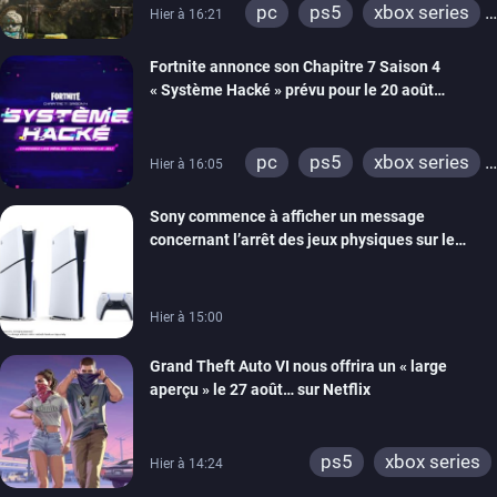
pc
ps5
xbox series
Hier à 16:21
switch 2
Fortnite annonce son Chapitre 7 Saison 4
« Système Hacké » prévu pour le 20 août
prochain, tandis que Les Simpson ont fait leur
retour
pc
ps5
xbox series
Hier à 16:05
switch
ios
android
Sony commence à afficher un message
ps4
xbox one
concernant l’arrêt des jeux physiques sur le
switch 2
carton des PlayStation 5
Hier à 15:00
Grand Theft Auto VI nous offrira un « large
aperçu » le 27 août… sur Netflix
ps5
xbox series
Hier à 14:24