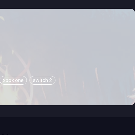
xbox one
switch 2