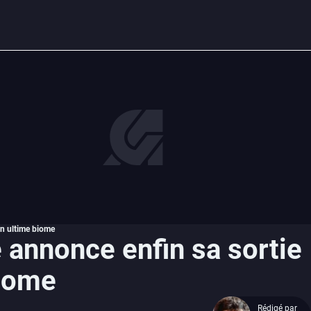
son ultime biome
e annonce enfin sa sortie
biome
Rédigé par