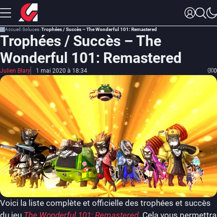
Accueil
Soluces
Trophées / Succès – The Wonderful 101: Remastered
Trophées / Succès – The
Wonderful 101: Remastered
Julien Blary
1 mai 2020 à 18:34
0
Voici la liste complète et officielle des trophées et succès
du jeu
The Wonderful 101: Remastered
.
Cela vous permettra