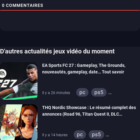
0
COMMENTAIRES
D'autres actualités jeux vidéo du moment
EA Sports FC 27 : Gameplay, The Grounds,
nouveautés, gameplay, date… Tout savoir
pc
ps5
Il y a 26 minutes
xbox series
switch 2
THQ Nordic Showcase : Le résumé complet des
annonces (Road 96, Titan Quest II, DLC
REANIMAL…)
pc
ps5
Il y a 14 heures