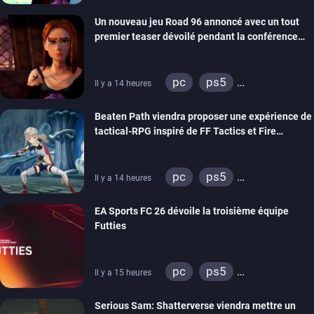
xbox series
switch
Un nouveau jeu Road 96 annoncé avec un tout
stadia
ps4
premier teaser dévoilé pendant la conférence
xbox one
switch 2
THQ Nordic
pc
ps5
Il y a 14 heures
xbox series
switch
Beaten Path viendra proposer une expérience de
stadia
ps4
tactical-RPG inspiré de FF Tactics et Fire
xbox one
Emblem
pc
ps5
Il y a 14 heures
xbox series
switch
EA Sports FC 26 dévoile la troisième équipe
Futties
pc
ps5
Il y a 15 heures
xbox series
switch
Serious Sam: Shatterverse viendra mettre un
ps4
xbox one