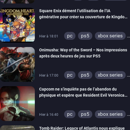
Square Enix dément l’utilisation de l’IA
générative pour créer sa couverture de Kingdom
Hearts Collection
pc
ps5
xbox series
Hier à 18:01
switch 2
Onimusha: Way of the Sword – Nos impressions
après deux heures de jeu sur PS5
pc
ps5
xbox series
Hier à 17:00
switch 2
Capcom ne s’inquiète pas de l’abandon du
physique et espère que Resident Evil Veronica
imitera Requiem pour dynamiser la série
pc
ps5
xbox series
Hier à 16:40
switch 2
Tomb Raider: Legacy of Atlantis nous explique