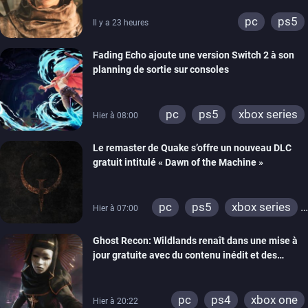
pc
ps5
Il y a 23 heures
Fading Echo ajoute une version Switch 2 à son
planning de sortie sur consoles
pc
ps5
xbox series
Hier à 08:00
Le remaster de Quake s’offre un nouveau DLC
gratuit intitulé « Dawn of the Machine »
pc
ps5
xbox series
Hier à 07:00
switch
ps4
Ghost Recon: Wildlands renaît dans une mise à
xbox one
nintendo 64
jour gratuite avec du contenu inédit et des
visuels améliorés
pc
ps4
xbox one
Hier à 20:22