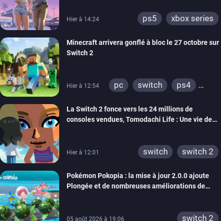
ps5
xbox series
Hier à 14:24
Minecraft arrivera gonflé à bloc le 27 octobre sur
Switch 2
pc
switch
ps4
Hier à 12:54
ps vita
xbox one
La Switch 2 fonce vers les 24 millions de
wiiu
3ds
ps3
consoles vendues, Tomodachi Life : Une vie de
xbox 360
switch 2
rêve dépasse aujourd’hui les 8 millions
switch
switch 2
Hier à 12:01
Pokémon Pokopia : la mise à jour 2.0.0 ajoute
Plongée et de nombreuses améliorations de
confort
switch 2
05 août 2026 à 19:06