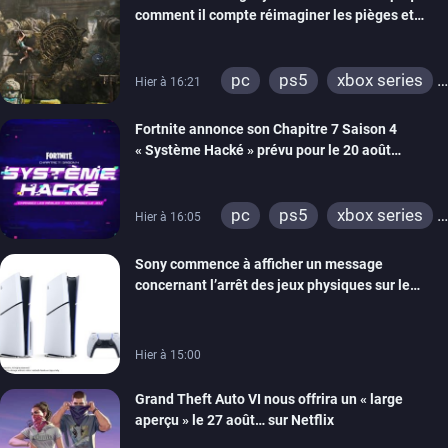
comment il compte réimaginer les pièges et
énigmes dans une nouvelle vidéo des coulisses
de développement
pc
ps5
xbox series
Hier à 16:21
switch 2
Fortnite annonce son Chapitre 7 Saison 4
« Système Hacké » prévu pour le 20 août
prochain, tandis que Les Simpson ont fait leur
retour
pc
ps5
xbox series
Hier à 16:05
switch
ios
android
Sony commence à afficher un message
ps4
xbox one
concernant l’arrêt des jeux physiques sur le
switch 2
carton des PlayStation 5
Hier à 15:00
Grand Theft Auto VI nous offrira un « large
aperçu » le 27 août… sur Netflix