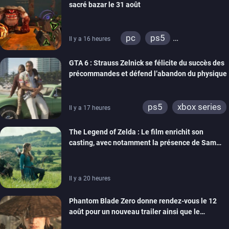
sacré bazar le 31 août
switch 2
pc
ps5
Il y a 16 heures
xbox series
GTA 6 : Strauss Zelnick se félicite du succès des
précommandes et défend l’abandon du physique
ps5
xbox series
Il y a 17 heures
The Legend of Zelda : Le film enrichit son
casting, avec notamment la présence de Sam
Neill
Il y a 20 heures
Phantom Blade Zero donne rendez-vous le 12
août pour un nouveau trailer ainsi que le
lancement des précommandes