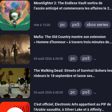
Moonlighter 2: The Endless Vault sortira de
l’accès anticipé et commencera les affaires le 2
septembre
pc
ps5
xbox series
Hier à 15:00
Mafia: The Old Country montre son extension
« Homme d’honneur » à travers trois minutes de
gameplay commenté
pc
ps5
05 août 2026 à 09:00
xbox series
The Walking Dead: Streets of Survival lâchera les
rôdeurs le 18 septembre et lance ses
précommandes
pc
ps5
05 août 2026 à 08:00
xbox series
C’est officiel, Electronic Arts appartient au PIF de
switch
switch 2
l’Arabie saoudite, à Silver Lake et à Affinity