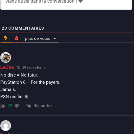
23
COMMENTAIRES
plus de votes
LeCha
28 jours plus tôt
No disc = No futur.
PayStation 6 – For the payers.
Jamais.
PSN résilié. 8|
Répondre
25