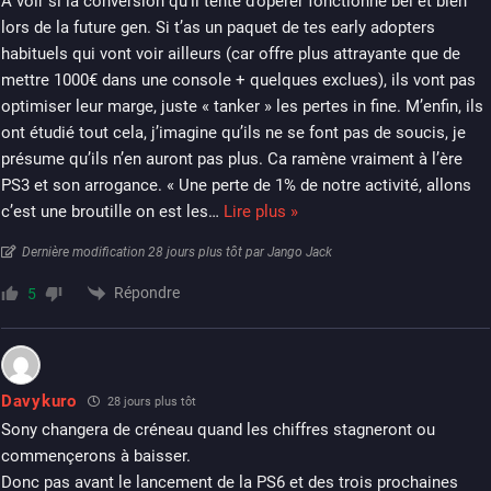
A voir si la conversion qu’il tente d’opérer fonctionne bel et bien
lors de la future gen. Si t’as un paquet de tes early adopters
habituels qui vont voir ailleurs (car offre plus attrayante que de
mettre 1000€ dans une console + quelques exclues), ils vont pas
optimiser leur marge, juste « tanker » les pertes in fine. M’enfin, ils
ont étudié tout cela, j’imagine qu’ils ne se font pas de soucis, je
présume qu’ils n’en auront pas plus. Ca ramène vraiment à l’ère
PS3 et son arrogance. « Une perte de 1% de notre activité, allons
c’est une broutille on est les
…
Lire plus »
Dernière modification 28 jours plus tôt par Jango Jack
Répondre
5
Davykuro
28 jours plus tôt
Sony changera de créneau quand les chiffres stagneront ou
commençerons à baisser.
Donc pas avant le lancement de la PS6 et des trois prochaines