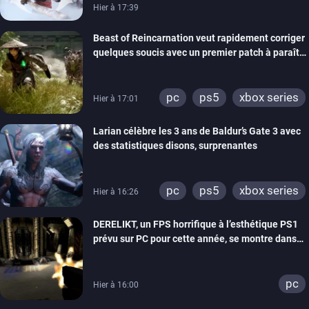
Hier à 17:39
Beast of Reincarnation veut rapidement corriger
quelques soucis avec un premier patch à paraître
bientôt
pc
ps5
xbox series
Hier à 17:01
Larian célèbre les 3 ans de Baldur’s Gate 3 avec
des statistiques disons, surprenantes
pc
ps5
xbox series
Hier à 16:26
DERELIKT, un FPS horrifique à l’esthétique PS1
prévu sur PC pour cette année, se montre dans
un trailer de gameplay
pc
Hier à 16:00