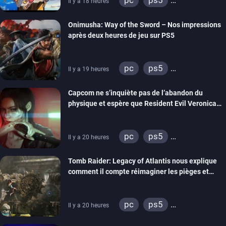
pc
ps5
Il y a 18 heures
xbox series
switch 2
Onimusha: Way of the Sword – Nos impressions
après deux heures de jeu sur PS5
pc
ps5
Il y a 19 heures
xbox series
switch 2
Capcom ne s’inquiète pas de l’abandon du
physique et espère que Resident Evil Veronica
imitera Requiem pour dynamiser la série
pc
ps5
Il y a 20 heures
xbox series
switch 2
Tomb Raider: Legacy of Atlantis nous explique
comment il compte réimaginer les pièges et
énigmes dans une nouvelle vidéo des coulisses
de développement
pc
ps5
Il y a 20 heures
xbox series
switch 2