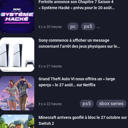
Fortnite annonce son Chapitre 7 Saison 4
« Système Hacké » prévu pour le 20 août
prochain, tandis que Les Simpson ont fait leur
retour
pc
ps5
Il y a 20 heures
xbox series
switch
Sony commence à afficher un message
ios
android
ps4
concernant l’arrêt des jeux physiques sur le
xbox one
switch 2
carton des PlayStation 5
Il y a 21 heures
Grand Theft Auto VI nous offrira un « large
aperçu » le 27 août… sur Netflix
ps5
xbox series
Il y a 22 heures
Minecraft arrivera gonflé à bloc le 27 octobre sur
Switch 2