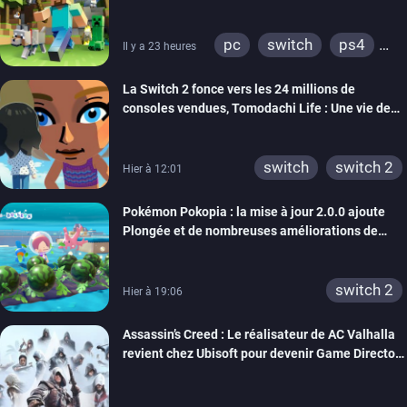
pc
switch
ps4
Il y a 23 heures
ps vita
xbox one
La Switch 2 fonce vers les 24 millions de
wiiu
3ds
ps3
consoles vendues, Tomodachi Life : Une vie de
xbox 360
switch 2
rêve dépasse aujourd’hui les 8 millions
switch
switch 2
Hier à 12:01
Pokémon Pokopia : la mise à jour 2.0.0 ajoute
Plongée et de nombreuses améliorations de
confort
switch 2
Hier à 19:06
Assassin’s Creed : Le réalisateur de AC Valhalla
revient chez Ubisoft pour devenir Game Director
de la marque