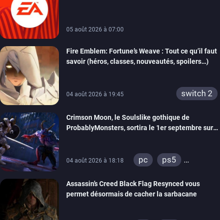
Partners
05 août 2026 à 07:00
Fire Emblem: Fortune’s Weave : Tout ce qu’il faut
savoir (héros, classes, nouveautés, spoilers…)
switch 2
04 août 2026 à 19:45
Crimson Moon, le Soulslike gothique de
ProbablyMonsters, sortira le 1er septembre sur
PC, PS5 et Xbox Series
pc
ps5
04 août 2026 à 18:18
xbox series
Assassin’s Creed Black Flag Resynced vous
permet désormais de cacher la sarbacane