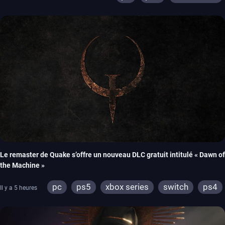
Le remaster de Quake s’offre un nouveau DLC gratuit intitulé « Dawn of
the Machine »
pc
ps5
xbox series
switch
ps4
Il y a 5 heures
xbox one
nintendo 64