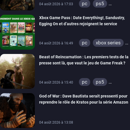
pc
ps5
04 août 2026 à 17:03
xbox series
Xbox Game Pass : Date Everything!, Sandustry,
Egging On et d’autres rejoignent le service
pc
xbox series
04 août 2026 à 16:49
xbox one
Beast of Reincarnation : Les premiers tests de la
presse sont là, que vaut le jeu de Game Freak ?
pc
ps5
04 août 2026 à 15:40
xbox series
God of War : Dave Bautista serait pressenti pour
reprendre le rôle de Kratos pour la série Amazon
04 août 2026 à 13:08