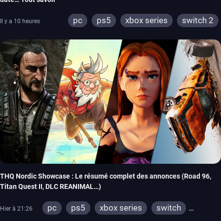
pc
ps5
xbox series
switch 2
Il y a 10 heures
THQ Nordic Showcase : Le résumé complet des annonces (Road 96,
Titan Quest II, DLC REANIMAL…)
pc
ps5
xbox series
switch
Hier à 21:26