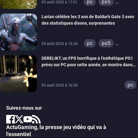
pc
ps5
05 août 2026 à 17:01
xbox series
Larian célèbre les 3 ans de Baldur’s Gate 3 avec
des statistiques disons, surprenantes
pc
ps5
05 août 2026 à 16:26
xbox series
DERELIKT, un FPS horrifique à l’esthétique PS1
prévu sur PC pour cette année, se montre dans
un trailer de gameplay
pc
05 août 2026 à 16:00
Suivez-nous sur
ActuGaming, la presse jeu vidéo qui va à
l'essentiel