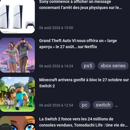
Sony commence à afficher un message
switch
ios
concernant l’arrêt des jeux physiques sur le
android
ps4
carton des PlayStation 5
xbox one
switch 2
06 août 2026 à 15:00
Grand Theft Auto VI nous offrira un « large
aperçu » le 27 août… sur Netflix
ps5
xbox series
06 août 2026 à 14:24
Minecraft arrivera gonflé à bloc le 27 octobre sur
Switch 2
pc
switch
06 août 2026 à 12:54
ps4
ps vita
La Switch 2 fonce vers les 24 millions de
xbox one
wiiu
consoles vendues, Tomodachi Life : Une vie de
3ds
ps3