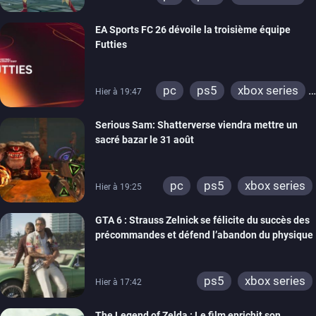
switch
EA Sports FC 26 dévoile la troisième équipe
Futties
pc
ps5
xbox series
Hier à 19:47
switch
ps4
Serious Sam: Shatterverse viendra mettre un
xbox one
switch 2
sacré bazar le 31 août
pc
ps5
xbox series
Hier à 19:25
GTA 6 : Strauss Zelnick se félicite du succès des
précommandes et défend l’abandon du physique
ps5
xbox series
Hier à 17:42
The Legend of Zelda : Le film enrichit son