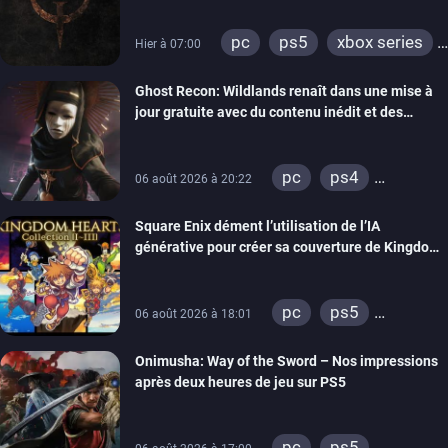
pc
ps5
xbox series
Hier à 07:00
switch
ps4
Ghost Recon: Wildlands renaît dans une mise à
xbox one
nintendo 64
jour gratuite avec du contenu inédit et des
visuels améliorés
pc
ps4
06 août 2026 à 20:22
xbox one
Square Enix dément l’utilisation de l’IA
générative pour créer sa couverture de Kingdom
Hearts Collection
pc
ps5
06 août 2026 à 18:01
xbox series
Onimusha: Way of the Sword – Nos impressions
switch 2
après deux heures de jeu sur PS5
pc
ps5