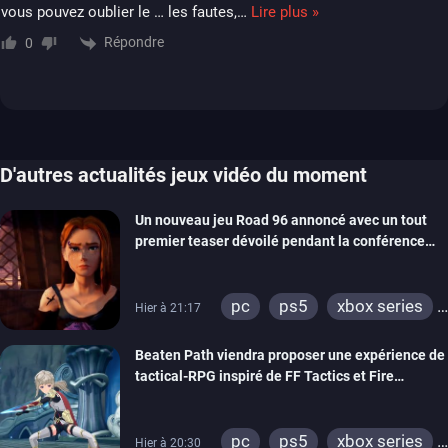
vous pouvez oublier le … les fautes,
…
Lire plus »
Répondre
0
D'autres actualités jeux vidéo du moment
Un nouveau jeu Road 96 annoncé avec un tout
premier teaser dévoilé pendant la conférence
THQ Nordic
pc
ps5
xbox series
Hier à 21:17
switch
stadia
ps4
Beaten Path viendra proposer une expérience de
xbox one
tactical-RPG inspiré de FF Tactics et Fire
Emblem
pc
ps5
xbox series
Hier à 20:30