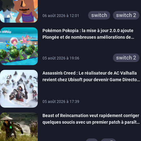
rêve dépasse aujourd’hui les 8 millions
xbox 360
switch 2
switch
switch 2
06 août 2026 à 12:01
Pokémon Pokopia : la mise à jour 2.0.0 ajoute
Plongée et de nombreuses améliorations de
confort
switch 2
05 août 2026 à 19:06
Assassin’s Creed : Le réalisateur de AC Valhalla
revient chez Ubisoft pour devenir Game Director
de la marque
05 août 2026 à 17:39
Beast of Reincarnation veut rapidement corriger
quelques soucis avec un premier patch à paraître
bientôt