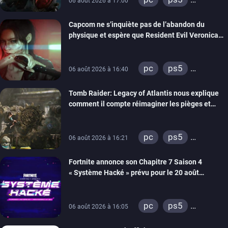
06 août 2026 à 17:00
xbox series
Capcom ne s’inquiète pas de l’abandon du
switch 2
physique et espère que Resident Evil Veronica
imitera Requiem pour dynamiser la série
pc
ps5
06 août 2026 à 16:40
xbox series
Tomb Raider: Legacy of Atlantis nous explique
switch 2
comment il compte réimaginer les pièges et
énigmes dans une nouvelle vidéo des coulisses
de développement
pc
ps5
06 août 2026 à 16:21
xbox series
Fortnite annonce son Chapitre 7 Saison 4
switch 2
« Système Hacké » prévu pour le 20 août
prochain, tandis que Les Simpson ont fait leur
retour
pc
ps5
06 août 2026 à 16:05
xbox series