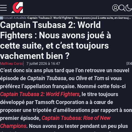
Accueil
Actualités
Captain Tsubasa 2: World Fighters : Nous avons joué à cette suite, et c’est toujours vachement bien ?
Captain Tsubasa 2: World
Fighters : Nous avons joué à
cette suite, et c’est toujours
vachement bien ?
Mathieu Corso
7 juillet 2026 à 16:47
4
C’est donc six ans plus tard que l’on retrouve un nouvel
épisode de
Captain Tsubasa
, ou
Olive et Tom
si vous
préférez l’appellation française. Nommé cette fois-ci
Captain Tsubasa 2: World Fighters
, le titre toujours
développé par Tamsoft Corporation a à cœur de
proposer une tripotée d’améliorations par rapport à son
premier épisode,
Captain Tsubasa: Rise of New
Champions
. Nous avons pu tester pendant un peu plus