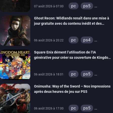
pc
ps5
07 août 2026 à 07:00
xbox series
Ghost Recon: Wildlands renaît dans une mise à
switch
ps4
jour gratuite avec du contenu inédit et des
xbox one
visuels améliorés
nintendo 64
pc
ps4
06 août 2026 à 20:22
xbox one
Square Enix dément l’utilisation de l’IA
générative pour créer sa couverture de Kingdom
Hearts Collection
pc
ps5
06 août 2026 à 18:01
xbox series
Onimusha: Way of the Sword – Nos impressions
switch 2
après deux heures de jeu sur PS5
pc
ps5
06 août 2026 à 17:00