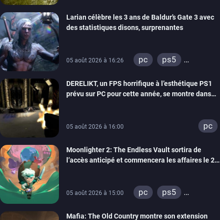
xbox series
Larian célèbre les 3 ans de Baldur’s Gate 3 avec
des statistiques disons, surprenantes
pc
ps5
05 août 2026 à 16:26
xbox series
DERELIKT, un FPS horrifique à l’esthétique PS1
prévu sur PC pour cette année, se montre dans
un trailer de gameplay
pc
05 août 2026 à 16:00
Moonlighter 2: The Endless Vault sortira de
l’accès anticipé et commencera les affaires le 2
septembre
pc
ps5
05 août 2026 à 15:00
xbox series
Mafia: The Old Country montre son extension