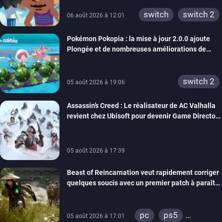
xbox 360
switch 2
switch
switch 2
06 août 2026 à 12:01
Pokémon Pokopia : la mise à jour 2.0.0 ajoute
Plongée et de nombreuses améliorations de
confort
switch 2
05 août 2026 à 19:06
Assassin’s Creed : Le réalisateur de AC Valhalla
revient chez Ubisoft pour devenir Game Director
de la marque
05 août 2026 à 17:39
Beast of Reincarnation veut rapidement corriger
quelques soucis avec un premier patch à paraître
bientôt
pc
ps5
05 août 2026 à 17:01