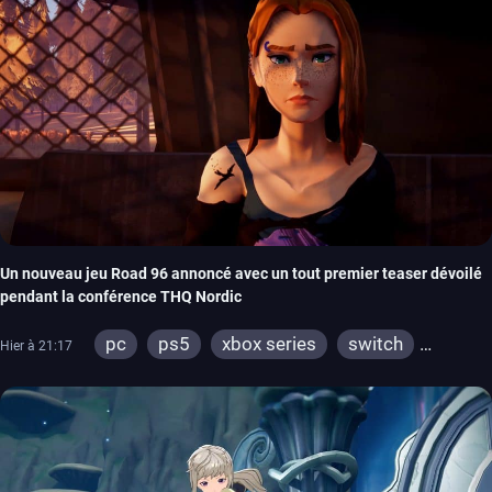
Un nouveau jeu Road 96 annoncé avec un tout premier teaser dévoilé
pendant la conférence THQ Nordic
pc
ps5
xbox series
switch
Hier à 21:17
stadia
ps4
xbox one