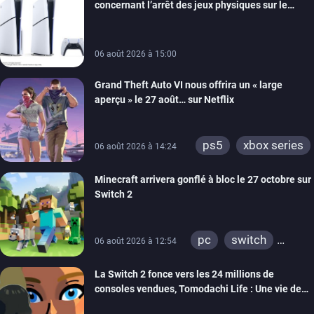
concernant l’arrêt des jeux physiques sur le
android
ps4
carton des PlayStation 5
xbox one
switch 2
06 août 2026 à 15:00
Grand Theft Auto VI nous offrira un « large
aperçu » le 27 août… sur Netflix
ps5
xbox series
06 août 2026 à 14:24
Minecraft arrivera gonflé à bloc le 27 octobre sur
Switch 2
pc
switch
06 août 2026 à 12:54
ps4
ps vita
La Switch 2 fonce vers les 24 millions de
xbox one
wiiu
consoles vendues, Tomodachi Life : Une vie de
3ds
ps3
rêve dépasse aujourd’hui les 8 millions