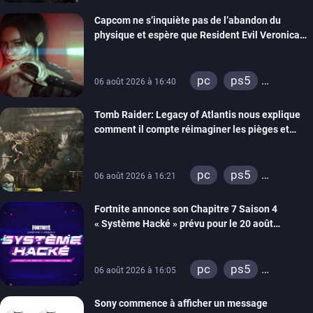
xbox series
Capcom ne s’inquiète pas de l’abandon du
switch 2
physique et espère que Resident Evil Veronica
imitera Requiem pour dynamiser la série
pc
ps5
06 août 2026 à 16:40
xbox series
Tomb Raider: Legacy of Atlantis nous explique
switch 2
comment il compte réimaginer les pièges et
énigmes dans une nouvelle vidéo des coulisses
de développement
pc
ps5
06 août 2026 à 16:21
xbox series
Fortnite annonce son Chapitre 7 Saison 4
switch 2
« Système Hacké » prévu pour le 20 août
prochain, tandis que Les Simpson ont fait leur
retour
pc
ps5
06 août 2026 à 16:05
xbox series
Sony commence à afficher un message
switch
ios