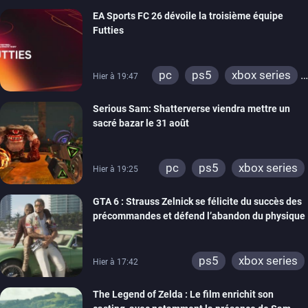
EA Sports FC 26 dévoile la troisième équipe
Futties
pc
ps5
xbox series
Hier à 19:47
switch
ps4
Serious Sam: Shatterverse viendra mettre un
xbox one
switch 2
sacré bazar le 31 août
pc
ps5
xbox series
Hier à 19:25
GTA 6 : Strauss Zelnick se félicite du succès des
précommandes et défend l’abandon du physique
ps5
xbox series
Hier à 17:42
The Legend of Zelda : Le film enrichit son