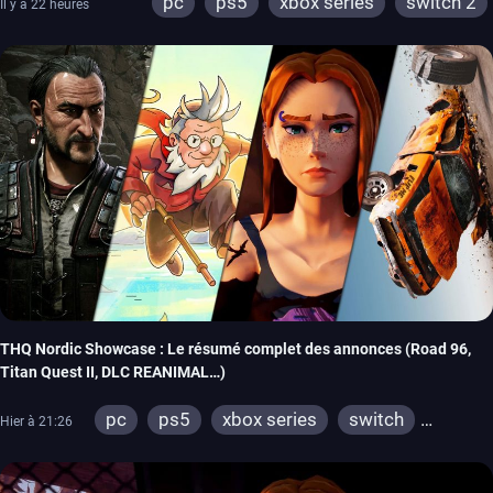
pc
ps5
xbox series
switch 2
Il y a 22 heures
THQ Nordic Showcase : Le résumé complet des annonces (Road 96,
Titan Quest II, DLC REANIMAL…)
pc
ps5
xbox series
switch
Hier à 21:26
stadia
ps4
xbox one
switch 2