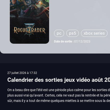
pc
ps5
xbox series
Date de sortie :
07/12/2023
27 juillet 2026 à 17:32
Calendrier des sorties jeux vidéo août 2
On a beau dire que l’été est une période plus calme pour les sorties d
plus aussi vrai qu’avant. Certes, cela ne vaut pas la rentrée et la pér
sûr, mais il y a tout de même quelques miettes à se mettre sous la de
juillet avec Assassin’s Creed et Splatoon. Voyons ensemble tout ce q