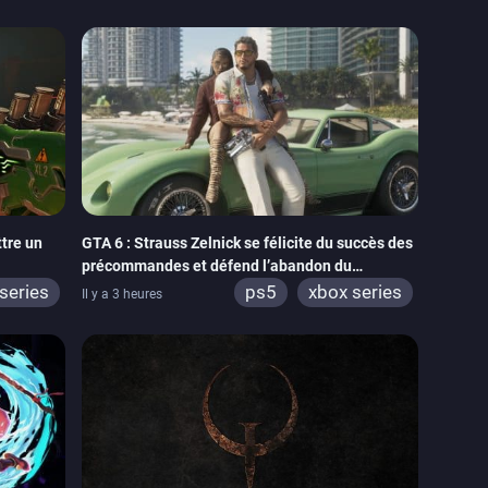
tre un
GTA 6 : Strauss Zelnick se félicite du succès des
précommandes et défend l’abandon du
physique
series
ps5
xbox series
Il y a 3 heures