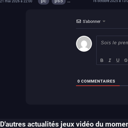
pc
ps5
16 octobre 2025 à 13:
21 mai 2026 à 22:00
xbox series
switch
ps4
S'abonner
xbox one
switch 2
0
COMMENTAIRES
D'autres actualités jeux vidéo du mome