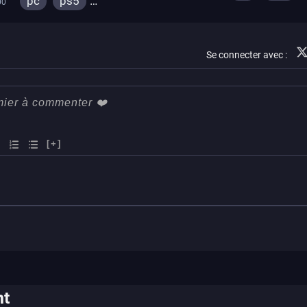
pc
ps5
00
xbox series
xbox series
switch 2
Se connecter avec :
[+]
nt