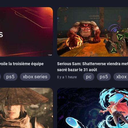
oile la troisième équipe
Serious Sam: Shatterverse viendra met
sacré bazar le 31 août
ps5
xbox series
pc
ps5
xbox 
Il y a 1 heure
tch
ps4
x one
switch 2