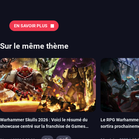
Quelles sont les sorties à retenir en août 2026 ? Avant de vous lister jeu par jeu, découvrez
notre sélection en vidéo, qui revient sur les titres à ne pas manquer 
majeures. On pense évidemment au nouveau jeu de combat de Arc 
Tokon ou encore Beast of Reincarnation, qui nous montre que Game F
EN SAVOIR PLUS
chose d’ambitieux que Pokémon. On n’oubliera pas la période de G
Plague Tale et Metal Gear Solid qui seront là. La liste de toutes les s
2026 Vous trouverez ici tous les jeux majeurs qui sortiront au mois 
Sur le même thème
aussi les jeux de ce mois dans notre page dédiée…
Le RPG Warhammer 
Warhammer Skulls 2026 : Voici le résumé du
sortira prochainem
showcase centré sur la franchise de Games
Workshop pour ses 10 ans