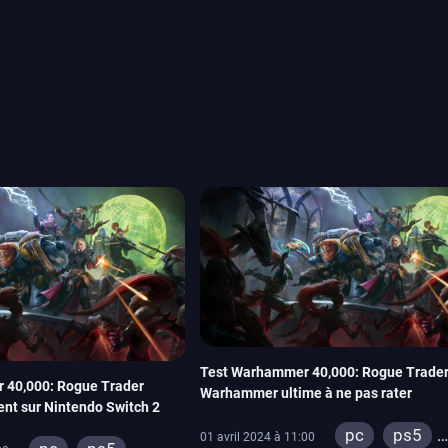
ou les productions plus
System Works avec Marvel
reak sait faire autre
amescom, avec Star Wars,
orties jeux vidéo de août
de juin. Vous trouverez
Test Warhammer 40,000: Rogue Trader 
40,000: Rogue Trader
Warhammer ultime à ne pas rater
ent sur Nintendo Switch 2
pc
ps5
01 avril 2024 à 11:00