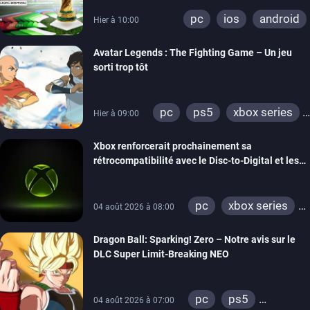
pc
ios
android
Hier à 10:00
Avatar Legends : The Fighting Game – Un jeu
sorti trop tôt
pc
ps5
xbox series
Hier à 09:00
switch
switch 2
Xbox renforcerait prochainement sa
rétrocompatibilité avec le Disc-to-Digital et les
portages de jeux Xbox 360 sur PC
pc
xbox series
04 août 2026 à 08:00
xbox one
Dragon Ball: Sparking! Zero – Notre avis sur le
xbox 360
DLC Super Limit-Breaking NEO
pc
ps5
04 août 2026 à 07:00