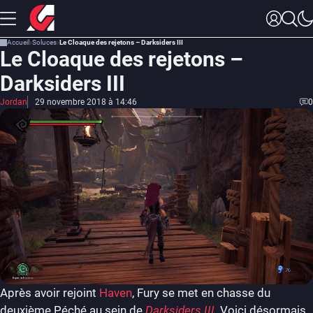
Accueil
Soluces
Le Cloaque des rejetons – Darksiders III
Le Cloaque des rejetons –
Darksiders III
Jordan
29 novembre 2018 à 14:46
0
Après avoir rejoint
Haven
, Fury se met en chasse du
deuxième Péché au sein de
Darksiders III
. Voici désormais