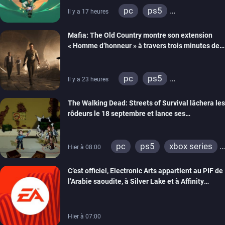
pc
ps5
Il y a 17 heures
xbox series
Mafia: The Old Country montre son extension
« Homme d’honneur » à travers trois minutes de
gameplay commenté
pc
ps5
Il y a 23 heures
xbox series
The Walking Dead: Streets of Survival lâchera les
rôdeurs le 18 septembre et lance ses
précommandes
pc
ps5
xbox series
Hier à 08:00
switch
switch 2
C’est officiel, Electronic Arts appartient au PIF de
l’Arabie saoudite, à Silver Lake et à Affinity
Partners
Hier à 07:00