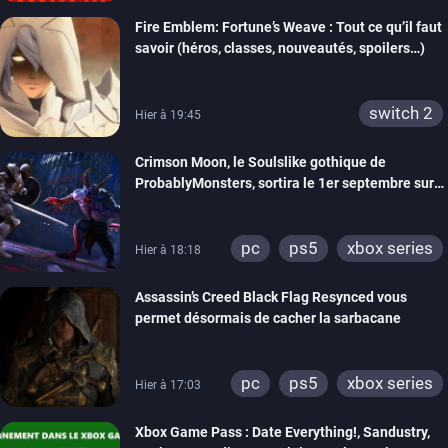
Fire Emblem: Fortune’s Weave : Tout ce qu’il faut
savoir (héros, classes, nouveautés, spoilers…)
switch 2
Hier à 19:45
Crimson Moon, le Soulslike gothique de
ProbablyMonsters, sortira le 1er septembre sur
PC, PS5 et Xbox Series
pc
ps5
xbox series
Hier à 18:18
Assassin’s Creed Black Flag Resynced vous
permet désormais de cacher la sarbacane
pc
ps5
xbox series
Hier à 17:03
Xbox Game Pass : Date Everything!, Sandustry,