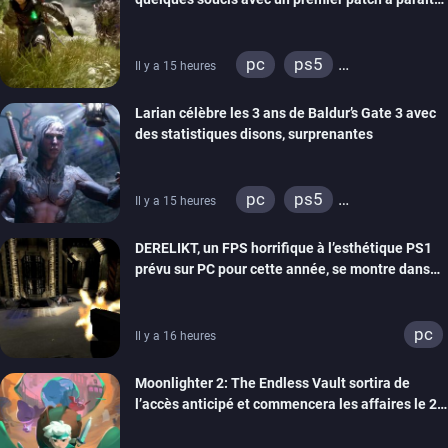
bientôt
pc
ps5
Il y a 15 heures
xbox series
Larian célèbre les 3 ans de Baldur’s Gate 3 avec
des statistiques disons, surprenantes
pc
ps5
Il y a 15 heures
xbox series
DERELIKT, un FPS horrifique à l’esthétique PS1
prévu sur PC pour cette année, se montre dans
un trailer de gameplay
pc
Il y a 16 heures
Moonlighter 2: The Endless Vault sortira de
l’accès anticipé et commencera les affaires le 2
septembre