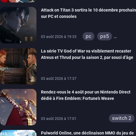
xbox series
Attack on Titan 3 sortira le 10 décembre prochain
sur PC et consoles
pc
ps5
03 août 2026 à 19:33
xbox series
La série TV God of War va visiblement recaster
switch 2
Atreus et Thrud pour la saison 2, par souci d’âge
03 août 2026 à 17:37
Rendez-vous le 4 août pour un Nintendo Direct
dédié à Fire Emblem: Fortune’s Weave
switch 2
03 août 2026 à 17:01
Palworld Online, une déclinaison MMO du jeu de