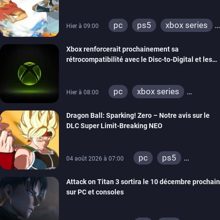
pc
ps5
xbox series
Hier à 09:00
switch
switch 2
Xbox renforcerait prochainement sa
rétrocompatibilité avec le Disc-to-Digital et les
portages de jeux Xbox 360 sur PC
pc
xbox series
Hier à 08:00
xbox one
xbox 360
Dragon Ball: Sparking! Zero – Notre avis sur le
DLC Super Limit-Breaking NEO
pc
ps5
04 août 2026 à 07:00
xbox series
Attack on Titan 3 sortira le 10 décembre prochain
sur PC et consoles