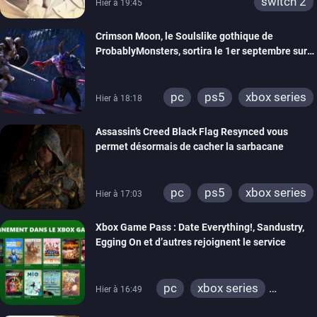
switch 2
Hier à 19:45
Crimson Moon, le Soulslike gothique de
ProbablyMonsters, sortira le 1er septembre sur
PC, PS5 et Xbox Series
pc
ps5
xbox series
Hier à 18:18
Assassin’s Creed Black Flag Resynced vous
permet désormais de cacher la sarbacane
pc
ps5
xbox series
Hier à 17:03
Xbox Game Pass : Date Everything!, Sandustry,
Egging On et d’autres rejoignent le service
pc
xbox series
Hier à 16:49
xbox one