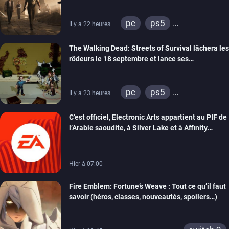
gameplay commenté
pc
ps5
Il y a 22 heures
xbox series
The Walking Dead: Streets of Survival lâchera les
rôdeurs le 18 septembre et lance ses
précommandes
pc
ps5
Il y a 23 heures
xbox series
switch
C’est officiel, Electronic Arts appartient au PIF de
switch 2
l’Arabie saoudite, à Silver Lake et à Affinity
Partners
Hier à 07:00
Fire Emblem: Fortune’s Weave : Tout ce qu’il faut
savoir (héros, classes, nouveautés, spoilers…)