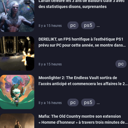
Larian célèbre les 3 ans de Baldur’s Gate 3 avec
des statistiques disons, surprenantes
pc
ps5
Il y a 15 heures
xbox series
DERELIKT, un FPS horrifique à l’esthétique PS1
prévu sur PC pour cette année, se montre dans
un trailer de gameplay
pc
Il y a 15 heures
Moonlighter 2: The Endless Vault sortira de
l’accès anticipé et commencera les affaires le 2
septembre
pc
ps5
Il y a 16 heures
xbox series
Mafia: The Old Country montre son extension
« Homme d’honneur » à travers trois minutes de