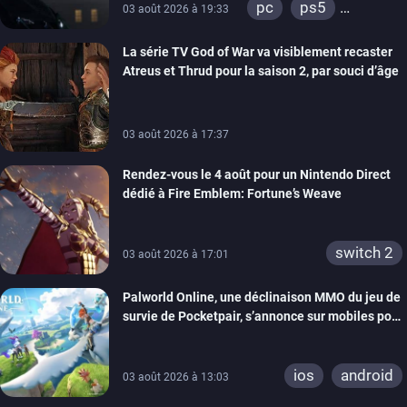
pc
ps5
03 août 2026 à 19:33
xbox series
La série TV God of War va visiblement recaster
switch 2
Atreus et Thrud pour la saison 2, par souci d’âge
03 août 2026 à 17:37
Rendez-vous le 4 août pour un Nintendo Direct
dédié à Fire Emblem: Fortune’s Weave
switch 2
03 août 2026 à 17:01
Palworld Online, une déclinaison MMO du jeu de
survie de Pocketpair, s’annonce sur mobiles pour
cette année
ios
android
03 août 2026 à 13:03