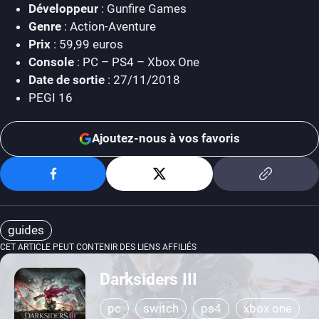
Développeur
: Gunfire Games
Genre
: Action-Aventure
Prix
: 59,99 euros
Console
: PC – PS4 – Xbox One
Date de sortie
: 27/11/2018
PEGI 16
Ajoutez-nous à vos favoris
guides
CET ARTICLE PEUT CONTENIR DES LIENS AFFILIÉS
Darksiders III
pc
switch
ps4
xbox one