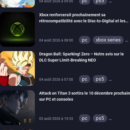
pc
ps5
04 août 2026 à 09:00
xbox series
Xbox renforcerait prochainement sa
switch
switch 2
rétrocompatibilité avec le Disc-to-Digital et les
portages de jeux Xbox 360 sur PC
pc
xbox series
04 août 2026 à 08:00
xbox one
Dragon Ball: Sparking! Zero – Notre avis sur le
xbox 360
DLC Super Limit-Breaking NEO
pc
ps5
04 août 2026 à 07:00
xbox series
Attack on Titan 3 sortira le 10 décembre prochain
sur PC et consoles
pc
ps5
03 août 2026 à 19:33
xbox series