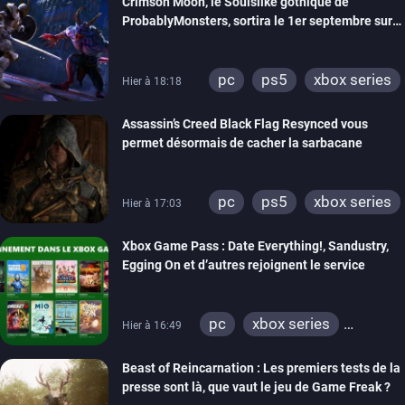
Crimson Moon, le Soulslike gothique de
ProbablyMonsters, sortira le 1er septembre sur
PC, PS5 et Xbox Series
pc
ps5
xbox series
Hier à 18:18
Assassin’s Creed Black Flag Resynced vous
permet désormais de cacher la sarbacane
pc
ps5
xbox series
Hier à 17:03
Xbox Game Pass : Date Everything!, Sandustry,
Egging On et d’autres rejoignent le service
pc
xbox series
Hier à 16:49
xbox one
Beast of Reincarnation : Les premiers tests de la
presse sont là, que vaut le jeu de Game Freak ?