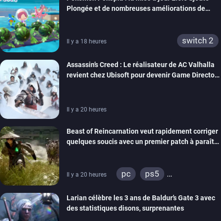
Plongée et de nombreuses améliorations de
confort
switch 2
Il y a 18 heures
Assassin’s Creed : Le réalisateur de AC Valhalla
revient chez Ubisoft pour devenir Game Director
de la marque
Il y a 20 heures
Beast of Reincarnation veut rapidement corriger
quelques soucis avec un premier patch à paraître
bientôt
pc
ps5
Il y a 20 heures
xbox series
Larian célèbre les 3 ans de Baldur’s Gate 3 avec
des statistiques disons, surprenantes