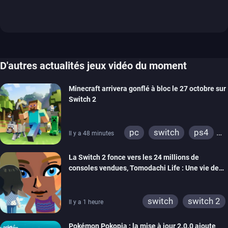
D'autres actualités jeux vidéo du moment
Minecraft arrivera gonflé à bloc le 27 octobre sur
Switch 2
pc
switch
ps4
Il y a 48 minutes
ps vita
xbox one
La Switch 2 fonce vers les 24 millions de
wiiu
3ds
ps3
consoles vendues, Tomodachi Life : Une vie de
xbox 360
switch 2
rêve dépasse aujourd’hui les 8 millions
switch
switch 2
Il y a 1 heure
Pokémon Pokopia : la mise à jour 2.0.0 ajoute