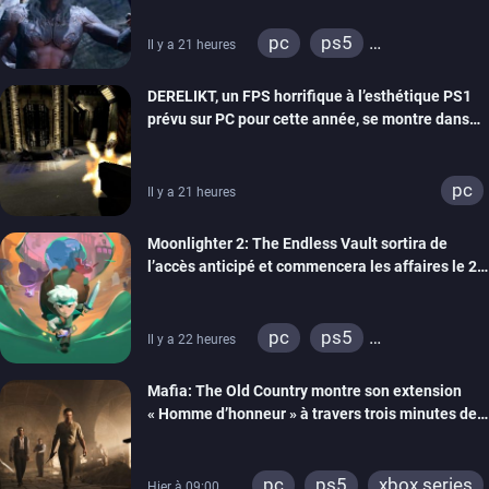
pc
ps5
Il y a 21 heures
xbox series
DERELIKT, un FPS horrifique à l’esthétique PS1
prévu sur PC pour cette année, se montre dans
un trailer de gameplay
pc
Il y a 21 heures
Moonlighter 2: The Endless Vault sortira de
l’accès anticipé et commencera les affaires le 2
septembre
pc
ps5
Il y a 22 heures
xbox series
Mafia: The Old Country montre son extension
« Homme d’honneur » à travers trois minutes de
gameplay commenté
pc
ps5
xbox series
Hier à 09:00