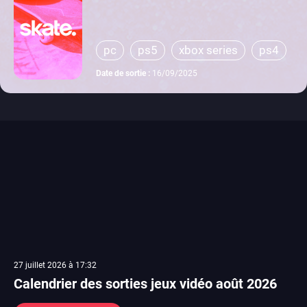
pc
ps5
xbox series
ps4
xbox one
Date de sortie :
16/09/2025
27 juillet 2026 à 17:32
Calendrier des sorties jeux vidéo août 2026