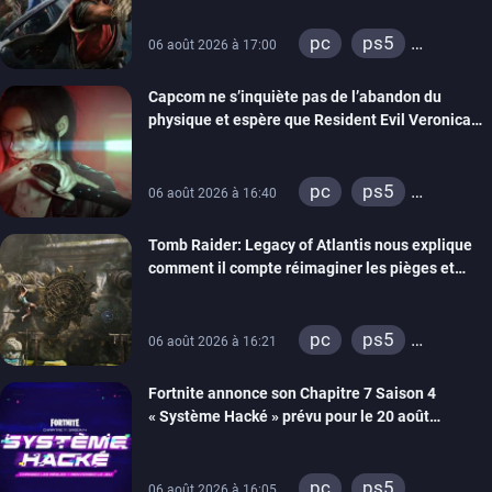
pc
ps5
06 août 2026 à 17:00
xbox series
Capcom ne s’inquiète pas de l’abandon du
switch 2
physique et espère que Resident Evil Veronica
imitera Requiem pour dynamiser la série
pc
ps5
06 août 2026 à 16:40
xbox series
Tomb Raider: Legacy of Atlantis nous explique
switch 2
comment il compte réimaginer les pièges et
énigmes dans une nouvelle vidéo des coulisses
de développement
pc
ps5
06 août 2026 à 16:21
xbox series
Fortnite annonce son Chapitre 7 Saison 4
switch 2
« Système Hacké » prévu pour le 20 août
prochain, tandis que Les Simpson ont fait leur
retour
pc
ps5
06 août 2026 à 16:05