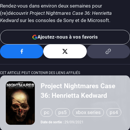
Rendez-vous dans environ deux semaines pour
(re)découvrir
Project Nightmares Case 36: Henrietta
Kedward
sur les consoles de Sony et de Microsoft.
Ajoutez-nous à vos favoris
CET ARTICLE PEUT CONTENIR DES LIENS AFFILIÉS
Project Nightmares Case
36: Henrietta Kedward
pc
ps5
xbox series
ps4
xbox one
Date de sortie :
29/09/2021