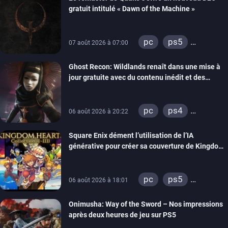
gratuit intitulé « Dawn of the Machine »
pc
ps5
07 août 2026 à 07:00
xbox series
Ghost Recon: Wildlands renaît dans une mise à
switch
ps4
jour gratuite avec du contenu inédit et des
xbox one
visuels améliorés
nintendo 64
pc
ps4
06 août 2026 à 20:22
xbox one
Square Enix dément l’utilisation de l’IA
générative pour créer sa couverture de Kingdom
Hearts Collection
pc
ps5
06 août 2026 à 18:01
xbox series
Onimusha: Way of the Sword – Nos impressions
switch 2
après deux heures de jeu sur PS5