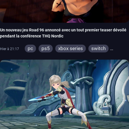
Un nouveau jeu Road 96 annoncé avec un tout premier teaser dévoilé
pendant la conférence THQ Nordic
pc
ps5
xbox series
switch
Hier à 21:17
stadia
ps4
xbox one