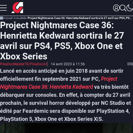
Accueil
Actualités
Project Nightmares Case 36: Henrietta Kedward sortira le 27 avril sur PS4, PS5, Xbox One et Xbox Series
Project Nightmares Case 36:
Henrietta Kedward sortira le 27
avril sur PS4, PS5, Xbox One et
Xbox Series
PikaDocMaster78/PikaDoc42
14 avril 2023 à 11:56
0
Lancé en accès anticipé en juin 2018 avant de sortir
officiellement fin septembre 2021 sur PC,
Project
Nightmares Case 36: Henrietta Kedward
va très bientôt
débarquer sur consoles. En effet, à compter du 27 avril
prochain, le survival horror développé par NC Studio et
édité par Feardemic sera disponible sur PlayStation 4,
PlayStation 5, Xbox One et Xbox Series X|S.