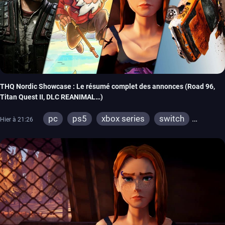
THQ Nordic Showcase : Le résumé complet des annonces (Road 96,
Titan Quest II, DLC REANIMAL…)
pc
ps5
xbox series
switch
Hier à 21:26
stadia
ps4
xbox one
switch 2