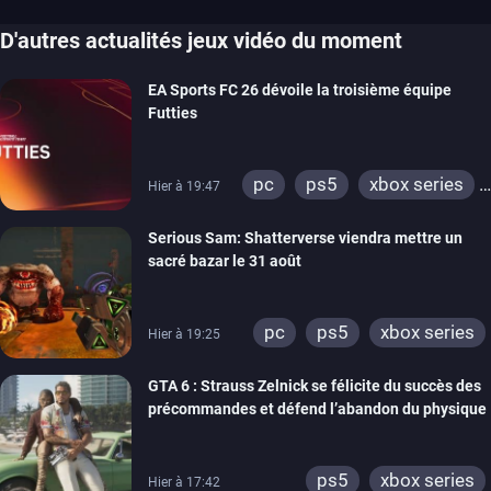
D'autres actualités jeux vidéo du moment
EA Sports FC 26 dévoile la troisième équipe
Futties
pc
ps5
xbox series
Hier à 19:47
switch
ps4
Serious Sam: Shatterverse viendra mettre un
xbox one
switch 2
sacré bazar le 31 août
pc
ps5
xbox series
Hier à 19:25
GTA 6 : Strauss Zelnick se félicite du succès des
précommandes et défend l’abandon du physique
ps5
xbox series
Hier à 17:42