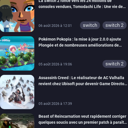
La Switch 2 fonce vers les 24 millions de
xbox one
wiiu
consoles vendues, Tomodachi Life : Une vie de
3ds
ps3
rêve dépasse aujourd’hui les 8 millions
xbox 360
switch 2
switch
switch 2
06 août 2026 à 12:01
Pokémon Pokopia : la mise à jour 2.0.0 ajoute
Plongée et de nombreuses améliorations de
confort
switch 2
05 août 2026 à 19:06
Assassin’s Creed : Le réalisateur de AC Valhalla
revient chez Ubisoft pour devenir Game Director
de la marque
05 août 2026 à 17:39
Beast of Reincarnation veut rapidement corriger
quelques soucis avec un premier patch à paraître