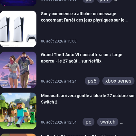
xbox series
Sony commence à afficher un message
switch
ios
concernant l’arrêt des jeux physiques sur le
android
ps4
carton des PlayStation 5
xbox one
switch 2
06 août 2026 à 15:00
Grand Theft Auto VI nous offrira un « large
aperçu » le 27 août… sur Netflix
ps5
xbox series
06 août 2026 à 14:24
Minecraft arrivera gonflé à bloc le 27 octobre sur
Switch 2
pc
switch
06 août 2026 à 12:54
ps4
ps vita