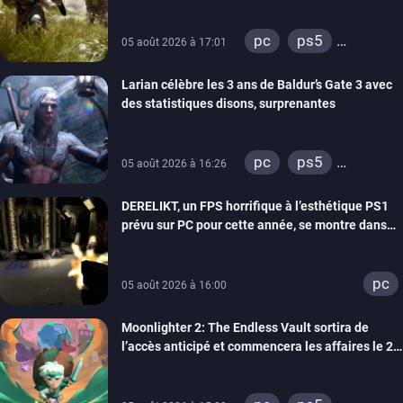
bientôt
pc
ps5
05 août 2026 à 17:01
xbox series
Larian célèbre les 3 ans de Baldur’s Gate 3 avec
des statistiques disons, surprenantes
pc
ps5
05 août 2026 à 16:26
xbox series
DERELIKT, un FPS horrifique à l’esthétique PS1
prévu sur PC pour cette année, se montre dans
un trailer de gameplay
pc
05 août 2026 à 16:00
Moonlighter 2: The Endless Vault sortira de
l’accès anticipé et commencera les affaires le 2
septembre