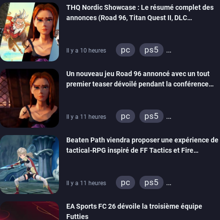
THQ Nordic Showcase : Le résumé complet des
annonces (Road 96, Titan Quest II, DLC
REANIMAL…)
pc
ps5
Il y a 10 heures
xbox series
switch
Un nouveau jeu Road 96 annoncé avec un tout
stadia
ps4
premier teaser dévoilé pendant la conférence
xbox one
switch 2
THQ Nordic
pc
ps5
Il y a 11 heures
xbox series
switch
Beaten Path viendra proposer une expérience de
stadia
ps4
tactical-RPG inspiré de FF Tactics et Fire
xbox one
Emblem
pc
ps5
Il y a 11 heures
xbox series
switch
EA Sports FC 26 dévoile la troisième équipe
Futties