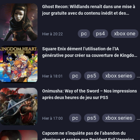
Ghost Recon: Wildlands renaît dans une mise à
xbox one
nintendo 64
jour gratuite avec du contenu inédit et des
visuels améliorés
pc
ps4
xbox one
Hier à 20:22
Square Enix dément l’utilisation de l’IA
générative pour créer sa couverture de Kingdom
Hearts Collection
pc
ps5
xbox series
Hier à 18:01
switch 2
Onimusha: Way of the Sword – Nos impressions
après deux heures de jeu sur PS5
pc
ps5
xbox series
Hier à 17:00
switch 2
Capcom ne s’inquiète pas de l’abandon du
physique et espère que Resident Evil Veronica