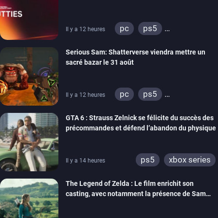
pc
ps5
Il y a 12 heures
xbox series
switch
Serious Sam: Shatterverse viendra mettre un
ps4
xbox one
sacré bazar le 31 août
switch 2
pc
ps5
Il y a 12 heures
xbox series
GTA 6 : Strauss Zelnick se félicite du succès des
précommandes et défend l’abandon du physique
ps5
xbox series
Il y a 14 heures
The Legend of Zelda : Le film enrichit son
casting, avec notamment la présence de Sam
Neill