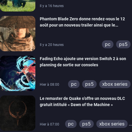
Il y a 16 heures
Phantom Blade Zero donne rendez-vous le 12
août pour un nouveau trailer ainsi que le
lancement des précommandes
pc
ps5
Il y a 20 heures
Fading Echo ajoute une version Switch 2 à son
planning de sortie sur consoles
pc
ps5
xbox series
Hier à 08:00
Le remaster de Quake s’offre un nouveau DLC
gratuit intitulé « Dawn of the Machine »
pc
ps5
xbox series
Hier à 07:00
switch
ps4