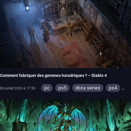
Comment fabriquer des gemmes horadriques ? – Diablo 4
pc
ps5
xbox series
ps4
06 juillet 2026 à 17:50
xbox one