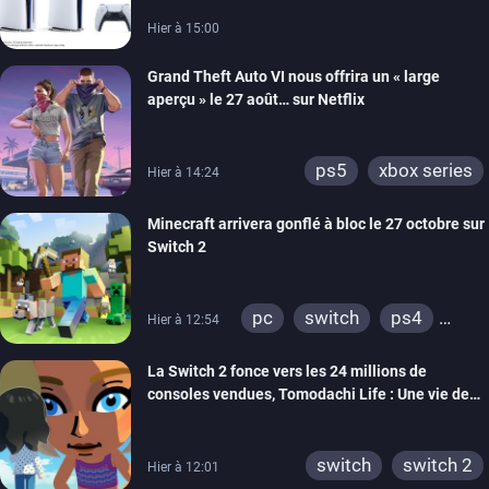
Hier à 15:00
Grand Theft Auto VI nous offrira un « large
aperçu » le 27 août… sur Netflix
ps5
xbox series
Hier à 14:24
Minecraft arrivera gonflé à bloc le 27 octobre sur
Switch 2
pc
switch
ps4
Hier à 12:54
ps vita
xbox one
La Switch 2 fonce vers les 24 millions de
wiiu
3ds
ps3
consoles vendues, Tomodachi Life : Une vie de
xbox 360
switch 2
rêve dépasse aujourd’hui les 8 millions
switch
switch 2
Hier à 12:01