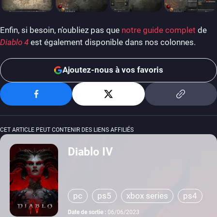
Enfin, si besoin, n’oubliez pas que
notre guide complet
de
Diablo 4
est également disponible dans nos colonnes.
Ajoutez-nous à vos favoris
CET ARTICLE PEUT CONTENIR DES LIENS AFFILIÉS
Diablo IV
pc
ps5
xbox series
ps4
xbox one
Date de sortie :
06/06/2023