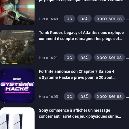
imitera Requiem pour dynamiser la série
pc
ps5
xbox series
Hier à 16:40
switch 2
Tomb Raider: Legacy of Atlantis nous explique
comment il compte réimaginer les pièges et
énigmes dans une nouvelle vidéo des coulisses
de développement
pc
ps5
xbox series
Hier à 16:21
switch 2
Fortnite annonce son Chapitre 7 Saison 4
« Système Hacké » prévu pour le 20 août
prochain, tandis que Les Simpson ont fait leur
retour
pc
ps5
xbox series
Hier à 16:05
switch
ios
android
Sony commence à afficher un message
ps4
xbox one
concernant l’arrêt des jeux physiques sur le
switch 2
carton des PlayStation 5