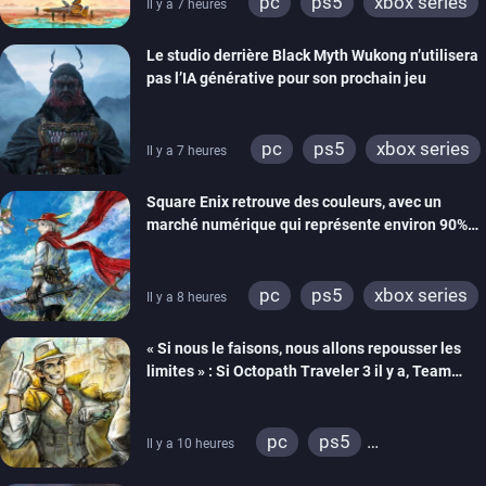
pc
ps5
xbox series
Il y a 7 heures
switch
ps4
Le studio derrière Black Myth Wukong n’utilisera
xbox one
switch 2
pas l’IA générative pour son prochain jeu
pc
ps5
xbox series
Il y a 7 heures
Square Enix retrouve des couleurs, avec un
marché numérique qui représente environ 90%
des ventes
pc
ps5
xbox series
Il y a 8 heures
switch 2
« Si nous le faisons, nous allons repousser les
limites » : Si Octopath Traveler 3 il y a, Team
Asano veut aller encore plus loin
pc
ps5
Il y a 10 heures
xbox series
switch