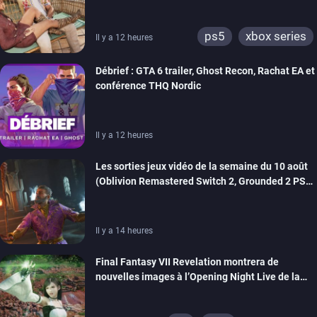
la présentation à venir de GTA 6
ps5
xbox series
Il y a 12 heures
Débrief : GTA 6 trailer, Ghost Recon, Rachat EA et
conférence THQ Nordic
Il y a 12 heures
Les sorties jeux vidéo de la semaine du 10 août
(Oblivion Remastered Switch 2, Grounded 2 PS5,
Wild Blue Skies…)
Il y a 14 heures
Final Fantasy VII Revelation montrera de
nouvelles images à l’Opening Night Live de la
Gamescom