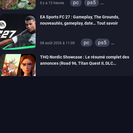
pc
ps5
Il y a 15 heures
xbox series
switch 2
EA Sports FC 27 : Gameplay, The Grounds,
nouveautés, gameplay, date… Tout savoir
pc
ps5
08 août 2026 à 11:00
xbox series
THQ Nordic Showcase : Le résumé complet des
switch 2
annonces (Road 96, Titan Quest II, DLC
REANIMAL…)
pc
ps5
07 août 2026 à 21:26
xbox series
Un nouveau jeu Road 96 annoncé avec un tout
switch
stadia
premier teaser dévoilé pendant la conférence
ps4
xbox one
THQ Nordic
switch 2
pc
ps5
07 août 2026 à 21:17
xbox series