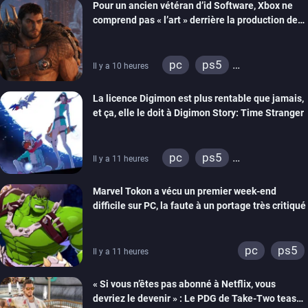
Pour un ancien vétéran d’id Software, Xbox ne
ps4
xbox one
comprend pas « l’art » derrière la production de
switch 2
jeu vidéo
pc
ps5
Il y a 10 heures
xbox series
La licence Digimon est plus rentable que jamais,
et ça, elle le doit à Digimon Story: Time Stranger
pc
ps5
Il y a 11 heures
xbox series
switch
Marvel Tokon a vécu un premier week-end
switch 2
difficile sur PC, la faute à un portage très critiqué
pc
ps5
Il y a 11 heures
« Si vous n’êtes pas abonné à Netflix, vous
devriez le devenir » : Le PDG de Take-Two tease