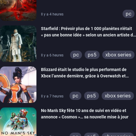
pc
Il y a 4 heures
Starfield : Prévoir plus de 1 000 planètes n’était
« pas une bonne idée » selon un ancien artiste de
Bethesda
pc
ps5
xbox series
Il y a 6 heures
Blizzard était le studio le plus performant de
Xbox l’année dernière, grâce à Overwatch et
Diablo IV
pc
ps5
xbox series
Il y a 7 heures
switch
ps4
No Man’s Sky fête 10 ans de suivi en vidéo et
xbox one
switch 2
annonce « Cosmos »… sa nouvelle mise à jour