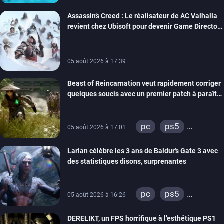
Assassin’s Creed : Le réalisateur de AC Valhalla
revient chez Ubisoft pour devenir Game Director
de la marque
05 août 2026 à 17:39
Beast of Reincarnation veut rapidement corriger
quelques soucis avec un premier patch à paraître
bientôt
pc
ps5
05 août 2026 à 17:01
xbox series
Larian célèbre les 3 ans de Baldur’s Gate 3 avec
des statistiques disons, surprenantes
pc
ps5
05 août 2026 à 16:26
xbox series
DERELIKT, un FPS horrifique à l’esthétique PS1