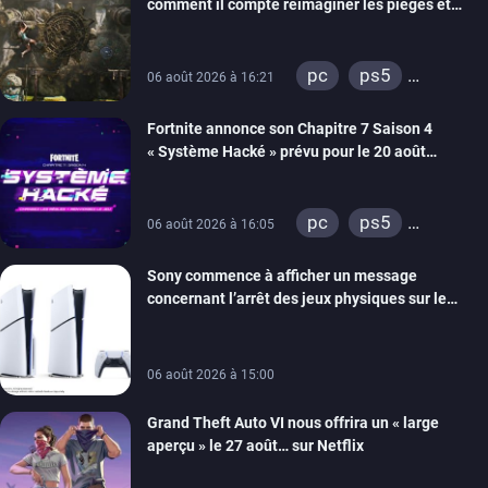
comment il compte réimaginer les pièges et
énigmes dans une nouvelle vidéo des coulisses
de développement
pc
ps5
06 août 2026 à 16:21
xbox series
Fortnite annonce son Chapitre 7 Saison 4
switch 2
« Système Hacké » prévu pour le 20 août
prochain, tandis que Les Simpson ont fait leur
retour
pc
ps5
06 août 2026 à 16:05
xbox series
Sony commence à afficher un message
switch
ios
concernant l’arrêt des jeux physiques sur le
android
ps4
carton des PlayStation 5
xbox one
switch 2
06 août 2026 à 15:00
Grand Theft Auto VI nous offrira un « large
aperçu » le 27 août… sur Netflix