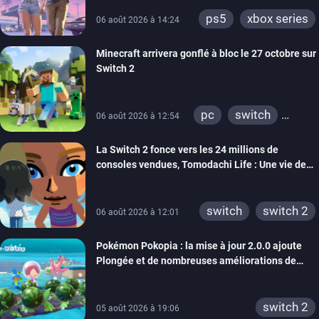
ps5
xbox series
06 août 2026 à 14:24
Minecraft arrivera gonflé à bloc le 27 octobre sur
Switch 2
pc
switch
06 août 2026 à 12:54
ps4
ps vita
La Switch 2 fonce vers les 24 millions de
xbox one
wiiu
consoles vendues, Tomodachi Life : Une vie de
3ds
ps3
rêve dépasse aujourd’hui les 8 millions
xbox 360
switch 2
switch
switch 2
06 août 2026 à 12:01
Pokémon Pokopia : la mise à jour 2.0.0 ajoute
Plongée et de nombreuses améliorations de
confort
switch 2
05 août 2026 à 19:06