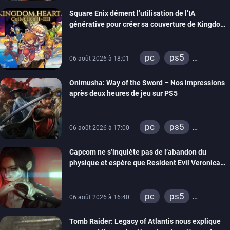
xbox one
Square Enix dément l’utilisation de l’IA
générative pour créer sa couverture de Kingdom
Hearts Collection
pc
ps5
06 août 2026 à 18:01
xbox series
Onimusha: Way of the Sword – Nos impressions
switch 2
après deux heures de jeu sur PS5
pc
ps5
06 août 2026 à 17:00
xbox series
Capcom ne s’inquiète pas de l’abandon du
switch 2
physique et espère que Resident Evil Veronica
imitera Requiem pour dynamiser la série
pc
ps5
06 août 2026 à 16:40
xbox series
Tomb Raider: Legacy of Atlantis nous explique
switch 2