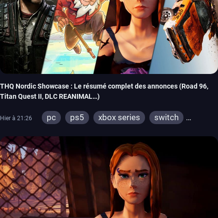
THQ Nordic Showcase : Le résumé complet des annonces (Road 96,
Titan Quest II, DLC REANIMAL…)
pc
ps5
xbox series
switch
Hier à 21:26
stadia
ps4
xbox one
switch 2