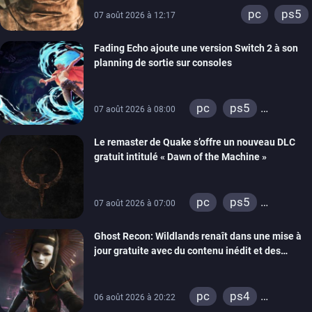
pc
ps5
07 août 2026 à 12:17
Fading Echo ajoute une version Switch 2 à son
planning de sortie sur consoles
pc
ps5
07 août 2026 à 08:00
xbox series
Le remaster de Quake s’offre un nouveau DLC
gratuit intitulé « Dawn of the Machine »
pc
ps5
07 août 2026 à 07:00
xbox series
Ghost Recon: Wildlands renaît dans une mise à
switch
ps4
jour gratuite avec du contenu inédit et des
xbox one
visuels améliorés
nintendo 64
pc
ps4
06 août 2026 à 20:22