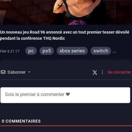
Un nouveau jeu Road 96 annoncé avec un tout premier teaser dévoilé
pendant la conférence THQ Nordic
pc
ps5
xbox series
switch
Hier à 21:17
stadia
ps4
xbox one
S'abonner
Se connecter
0
COMMENTAIRES