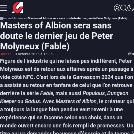
Accueil
Actualités
Masters of Albion sera sans doute le dernier jeu de Peter Molyneux (Fable)
Masters of Albion sera sans
doute le dernier jeu de Peter
Molyneux (Fable)
Jordan
3 octobre 2025 à 16:35
0
Figure de l’industrie qui ne laisse pas indifférent, Peter
Molyneux est de retour aux affaires après un passage à
vide côté NFC. C’est lors de la Gamescom 2024 que l’on
a assisté au retour en fanfare de celui que l’on retrouve
derrière la série
Fable
, mais aussi
Populous
,
Dungeon
Keeper
ou
Godus
. Avec
Masters of Albion
, le créateur qui
a toujours la langue bien pendue veut revenir à une
expérience qui se façonne selon vos choix, dans un
monde ouvert encore une fois rempli de promesses. Un
titre qui va demander beaucoup d’énergie et de temps à