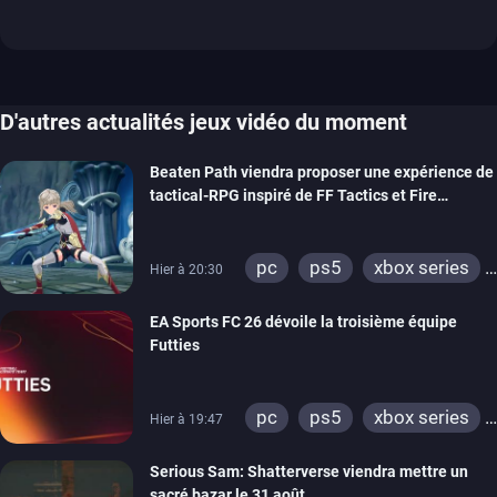
D'autres actualités jeux vidéo du moment
Beaten Path viendra proposer une expérience de
tactical-RPG inspiré de FF Tactics et Fire
Emblem
pc
ps5
xbox series
Hier à 20:30
switch
EA Sports FC 26 dévoile la troisième équipe
Futties
pc
ps5
xbox series
Hier à 19:47
switch
ps4
Serious Sam: Shatterverse viendra mettre un
xbox one
switch 2
sacré bazar le 31 août