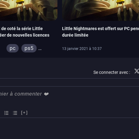
de coté la série Little
Little Nightmares est offert sur PC pe
éer de nouvelles licences
durée limitée
pc
ps5
8
13 janvier 2021 à 10:37
xbox series
switch
ps4
Se connecter avec :
xbox one
[+]