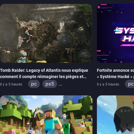
xb
Tomb Raider: Legacy of Atlantis nous explique
Fortnite annonce s
comment il compte réimaginer les pièges et
« Système Hacké » 
énigmes dans une nouvelle vidéo des coulisses
prochain, tandis qu
pc
ps5
pc
Il y a 5 heures
Il y a 5 heures
de développement
retour
xbox series
switch 2
xb
io
xb