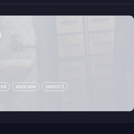
s
ps4
xbox one
switch 2