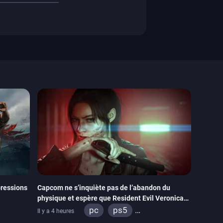
ressions
Capcom ne s’inquiète pas de l’abandon du
physique et espère que Resident Evil Veronica
imitera Requiem pour dynamiser la série
pc
ps5
Il y a 4 heures