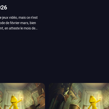
026
e jeux vidéo, mais ce n’est
iode de février-mars, bien
nt, en atteste le mois de
ui arrivera en août 2026.
ou les productions plus
System Works avec Marvel
reak sait faire autre
amescom, avec Star Wars,
orties jeux vidéo de août
de juin. Vous trouverez