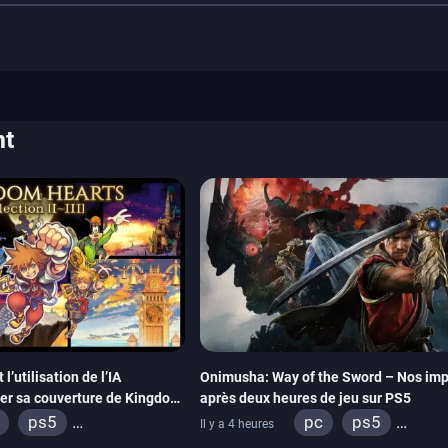
nt
’utilisation de l’IA
Onimusha: Way of the Sword – Nos imp
éer sa couverture de Kingdom
après deux heures de jeu sur PS5
ps5
pc
ps5
Il y a 4 heures