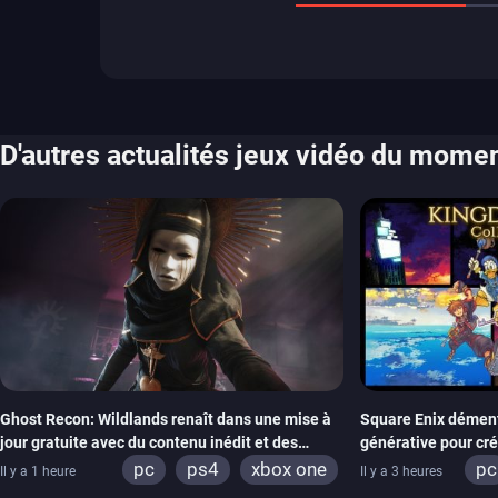
D'autres actualités jeux vidéo du mome
Ghost Recon: Wildlands renaît dans une mise à
Square Enix dément l
jour gratuite avec du contenu inédit et des
générative pour cr
visuels améliorés
Hearts Collection
pc
ps4
xbox one
pc
Il y a 1 heure
Il y a 3 heures