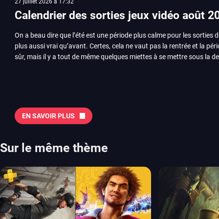
27 juillet 2026 à 17:32
Calendrier des sorties jeux vidéo août 2
On a beau dire que l’été est une période plus calme pour les sorties d
plus aussi vrai qu’avant. Certes, cela ne vaut pas la rentrée et la pér
sûr, mais il y a tout de même quelques miettes à se mettre sous la de
juillet avec Assassin’s Creed et Splatoon. Voyons ensemble tout ce q
Quelles sont les sorties à retenir en août 2026 ? Avant de vous lister jeu par jeu, découvrez
notre sélection en vidéo, qui revient sur les titres à ne pas manquer 
majeures. On pense évidemment au nouveau jeu de combat de Arc 
Tokon ou encore Beast of Reincarnation, qui nous montre que Game F
EN SAVOIR PLUS
chose d’ambitieux que Pokémon. On n’oubliera pas la période de G
Plague Tale et Metal Gear Solid qui seront là. La liste de toutes les s
2026 Vous trouverez ici tous les jeux majeurs qui sortiront au mois 
Sur le même thème
aussi les jeux de ce mois dans notre page dédiée…