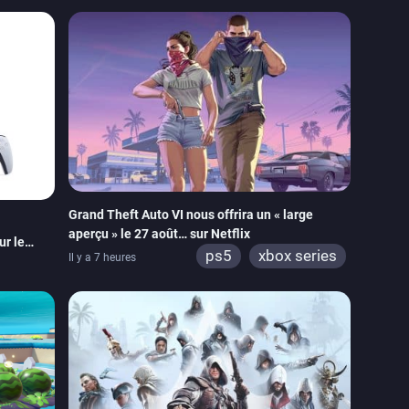
tch 2
xbox series
switch 2
Grand Theft Auto VI nous offrira un « large
aperçu » le 27 août… sur Netflix
ur le
ps5
xbox series
Il y a 7 heures