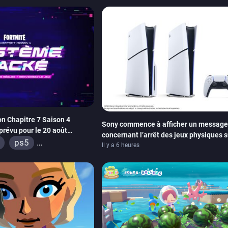
ox series
switch 2
xbox series
swi
on Chapitre 7 Saison 4
Sony commence à afficher un message
prévu pour le 20 août
concernant l’arrêt des jeux physiques s
e Les Simpson ont fait leur
ps5
carton des PlayStation 5
Il y a 6 heures
ox series
switch
s
android
ps4
ox one
switch 2