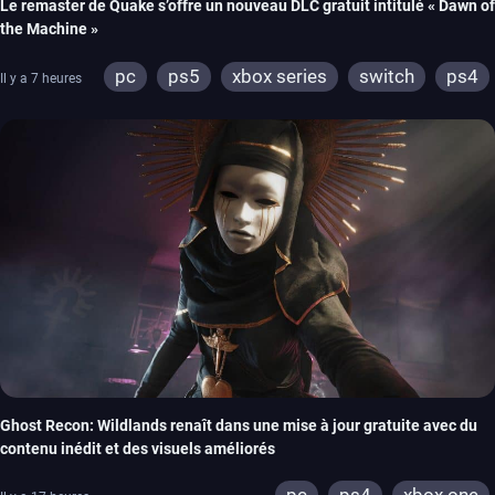
Le remaster de Quake s’offre un nouveau DLC gratuit intitulé « Dawn of
the Machine »
pc
ps5
xbox series
switch
ps4
Il y a 7 heures
xbox one
nintendo 64
Ghost Recon: Wildlands renaît dans une mise à jour gratuite avec du
contenu inédit et des visuels améliorés