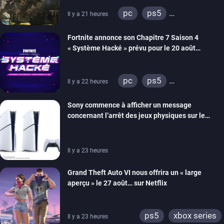
de développement
pc
ps5
Il y a 21 heures
xbox series
switch 2
Fortnite annonce son Chapitre 7 Saison 4
« Système Hacké » prévu pour le 20 août
prochain, tandis que Les Simpson ont fait leur
retour
pc
ps5
Il y a 22 heures
xbox series
switch
Sony commence à afficher un message
ios
android
ps4
concernant l’arrêt des jeux physiques sur le
xbox one
switch 2
carton des PlayStation 5
Il y a 23 heures
Grand Theft Auto VI nous offrira un « large
aperçu » le 27 août… sur Netflix
ps5
xbox series
Il y a 23 heures