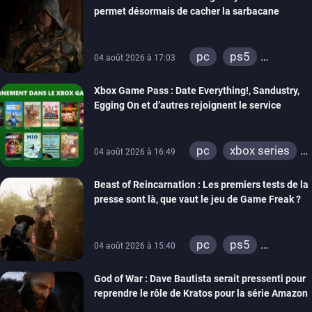
permet désormais de cacher la sarbacane
pc
ps5
04 août 2026 à 17:03
xbox series
Xbox Game Pass : Date Everything!, Sandustry,
Egging On et d’autres rejoignent le service
pc
xbox series
04 août 2026 à 16:49
xbox one
Beast of Reincarnation : Les premiers tests de la
presse sont là, que vaut le jeu de Game Freak ?
pc
ps5
04 août 2026 à 15:40
xbox series
God of War : Dave Bautista serait pressenti pour
reprendre le rôle de Kratos pour la série Amazon