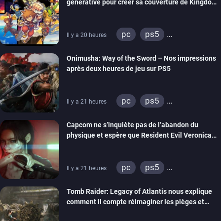
générative pour créer sa couverture de Kingdom
Hearts Collection
pc
ps5
Il y a 20 heures
xbox series
switch 2
Onimusha: Way of the Sword – Nos impressions
après deux heures de jeu sur PS5
pc
ps5
Il y a 21 heures
xbox series
switch 2
Capcom ne s’inquiète pas de l’abandon du
physique et espère que Resident Evil Veronica
imitera Requiem pour dynamiser la série
pc
ps5
Il y a 21 heures
xbox series
switch 2
Tomb Raider: Legacy of Atlantis nous explique
comment il compte réimaginer les pièges et
énigmes dans une nouvelle vidéo des coulisses