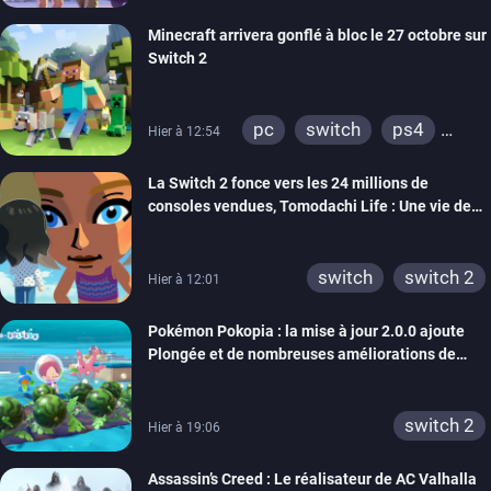
Minecraft arrivera gonflé à bloc le 27 octobre sur
Switch 2
pc
switch
ps4
Hier à 12:54
ps vita
xbox one
La Switch 2 fonce vers les 24 millions de
wiiu
3ds
ps3
consoles vendues, Tomodachi Life : Une vie de
xbox 360
switch 2
rêve dépasse aujourd’hui les 8 millions
switch
switch 2
Hier à 12:01
Pokémon Pokopia : la mise à jour 2.0.0 ajoute
Plongée et de nombreuses améliorations de
confort
switch 2
Hier à 19:06
Assassin’s Creed : Le réalisateur de AC Valhalla