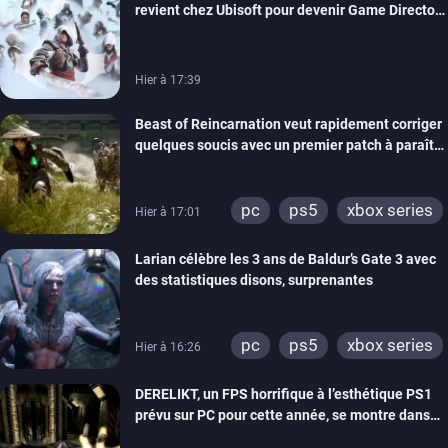
revient chez Ubisoft pour devenir Game Director
de la marque
Hier à 17:39
Beast of Reincarnation veut rapidement corriger
quelques soucis avec un premier patch à paraître
bientôt
pc
ps5
xbox series
Hier à 17:01
Larian célèbre les 3 ans de Baldur’s Gate 3 avec
des statistiques disons, surprenantes
pc
ps5
xbox series
Hier à 16:26
DERELIKT, un FPS horrifique à l’esthétique PS1
prévu sur PC pour cette année, se montre dans
un trailer de gameplay