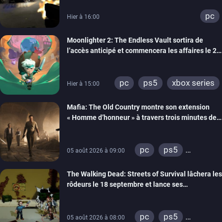
pc
Hier à 16:00
Moonlighter 2: The Endless Vault sortira de
l’accès anticipé et commencera les affaires le 2
septembre
pc
ps5
xbox series
Hier à 15:00
Mafia: The Old Country montre son extension
« Homme d’honneur » à travers trois minutes de
gameplay commenté
pc
ps5
05 août 2026 à 09:00
xbox series
The Walking Dead: Streets of Survival lâchera les
rôdeurs le 18 septembre et lance ses
précommandes
pc
ps5
05 août 2026 à 08:00