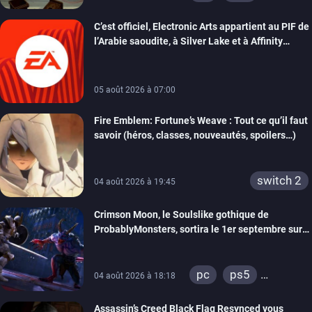
xbox series
C’est officiel, Electronic Arts appartient au PIF de
switch
switch 2
l’Arabie saoudite, à Silver Lake et à Affinity
Partners
05 août 2026 à 07:00
Fire Emblem: Fortune’s Weave : Tout ce qu’il faut
savoir (héros, classes, nouveautés, spoilers…)
switch 2
04 août 2026 à 19:45
Crimson Moon, le Soulslike gothique de
ProbablyMonsters, sortira le 1er septembre sur
PC, PS5 et Xbox Series
pc
ps5
04 août 2026 à 18:18
xbox series
Assassin’s Creed Black Flag Resynced vous