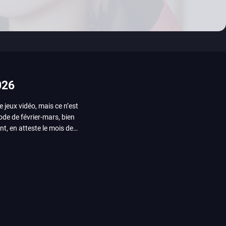
026
e jeux vidéo, mais ce n’est
iode de février-mars, bien
nt, en atteste le mois de
ui arrivera en août 2026.
ou les productions plus
System Works avec Marvel
reak sait faire autre
amescom, avec Star Wars,
orties jeux vidéo de août
de juin. Vous trouverez