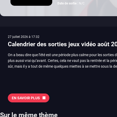
Date de sortie :
N/C
27 juillet 2026 à 17:32
Calendrier des sorties jeux vidéo août 2
On a beau dire que l’été est une période plus calme pour les sorties d
plus aussi vrai qu’avant. Certes, cela ne vaut pas la rentrée et la pér
sûr, mais il y a tout de même quelques miettes à se mettre sous la de
juillet avec Assassin’s Creed et Splatoon. Voyons ensemble tout ce q
Quelles sont les sorties à retenir en août 2026 ? Avant de vous lister jeu par jeu, découvrez
notre sélection en vidéo, qui revient sur les titres à ne pas manquer 
majeures. On pense évidemment au nouveau jeu de combat de Arc 
Tokon ou encore Beast of Reincarnation, qui nous montre que Game F
EN SAVOIR PLUS
chose d’ambitieux que Pokémon. On n’oubliera pas la période de G
Plague Tale et Metal Gear Solid qui seront là. La liste de toutes les s
2026 Vous trouverez ici tous les jeux majeurs qui sortiront au mois 
Sur le même thème