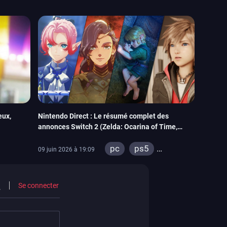
eux,
Nintendo Direct : Le résumé complet des
annonces Switch 2 (Zelda: Ocarina of Time,
Xenoblade Genesis, Kingdom Hearts IV…)
pc
ps5
09 juin 2026 à 19:09
xbox series
switch
ios
Se connecter
android
ps4
ps vita
xbox one
wiiu
3ds
ps3