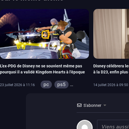
aussi les jeux de ce mois dans notre page dédiée…
L’ex-PDG de Disney ne se souvient même pas
Disney célébrera l
pourquoi il a validé Kingdom Hearts à l’époque
à la D23, enfin plu
IV ?
pc
ps5
23 juillet 2026 à 11:16
14 juillet 2026 à 09:50
xbox series
switch 2
S'abonner