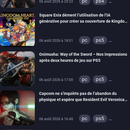
pc
ps4
06 août 2026 à 20:22
xbox one
Square Enix dément l’utilisation de l’IA
générative pour créer sa couverture de Kingdom
Hearts Collection
pc
ps5
06 août 2026 à 18:01
xbox series
Onimusha: Way of the Sword – Nos impressions
switch 2
après deux heures de jeu sur PS5
pc
ps5
06 août 2026 à 17:00
xbox series
Capcom ne s’inquiète pas de l’abandon du
switch 2
physique et espère que Resident Evil Veronica
imitera Requiem pour dynamiser la série
pc
ps5
06 août 2026 à 16:40
xbox series