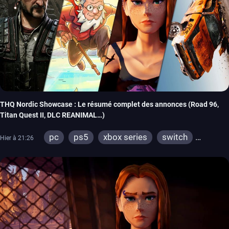
THQ Nordic Showcase : Le résumé complet des annonces (Road 96,
Titan Quest II, DLC REANIMAL…)
pc
ps5
xbox series
switch
Hier à 21:26
stadia
ps4
xbox one
switch 2