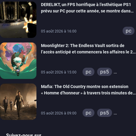
DERELIKT, un FPS horrifique à l’esthétique PS1
prévu sur PC pour cette année, se montre dans
un trailer de gameplay
pc
05 août 2026 à 16:00
Moonlighter 2: The Endless Vault sortira de
l’accès anticipé et commencera les affaires le 2
septembre
pc
ps5
05 août 2026 à 15:00
xbox series
Mafia: The Old Country montre son extension
« Homme d’honneur » à travers trois minutes de
gameplay commenté
pc
ps5
05 août 2026 à 09:00
xbox series
Suivez-nous sur