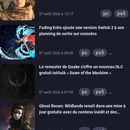
lancement des précommandes
pc
ps5
07 août 2026 à 12:17
Fading Echo ajoute une version Switch 2 à son
planning de sortie sur consoles
pc
ps5
07 août 2026 à 08:00
xbox series
Le remaster de Quake s’offre un nouveau DLC
gratuit intitulé « Dawn of the Machine »
pc
ps5
07 août 2026 à 07:00
xbox series
Ghost Recon: Wildlands renaît dans une mise à
switch
ps4
jour gratuite avec du contenu inédit et des
xbox one
visuels améliorés
nintendo 64