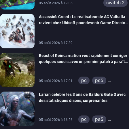
switch 2
05 août 2026 à 19:06
Assassin’s Creed : Le réalisateur de AC Valhalla
revient chez Ubisoft pour devenir Game Director
de la marque
05 août 2026 à 17:39
Beast of Reincarnation veut rapidement corriger
quelques soucis avec un premier patch à paraître
bientôt
pc
ps5
05 août 2026 à 17:01
xbox series
Larian célèbre les 3 ans de Baldur’s Gate 3 avec
des statistiques disons, surprenantes
pc
ps5
05 août 2026 à 16:26
xbox series