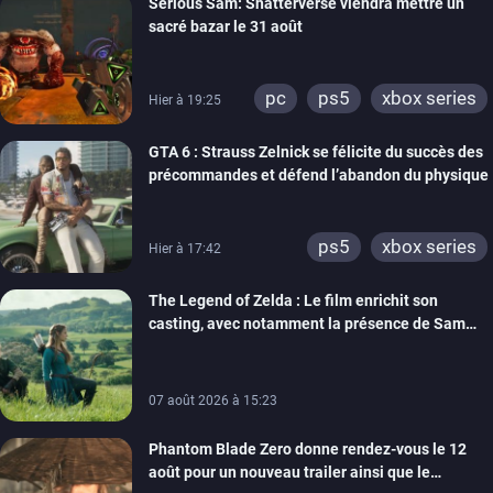
Serious Sam: Shatterverse viendra mettre un
xbox one
switch 2
sacré bazar le 31 août
pc
ps5
xbox series
Hier à 19:25
GTA 6 : Strauss Zelnick se félicite du succès des
précommandes et défend l’abandon du physique
ps5
xbox series
Hier à 17:42
The Legend of Zelda : Le film enrichit son
casting, avec notamment la présence de Sam
Neill
07 août 2026 à 15:23
Phantom Blade Zero donne rendez-vous le 12
août pour un nouveau trailer ainsi que le