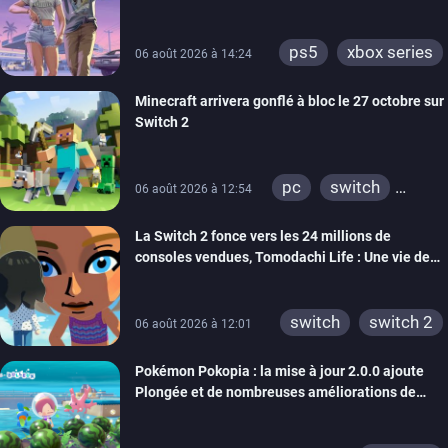
ps5
xbox series
06 août 2026 à 14:24
Minecraft arrivera gonflé à bloc le 27 octobre sur
Switch 2
pc
switch
06 août 2026 à 12:54
ps4
ps vita
La Switch 2 fonce vers les 24 millions de
xbox one
wiiu
consoles vendues, Tomodachi Life : Une vie de
3ds
ps3
rêve dépasse aujourd’hui les 8 millions
xbox 360
switch 2
switch
switch 2
06 août 2026 à 12:01
Pokémon Pokopia : la mise à jour 2.0.0 ajoute
Plongée et de nombreuses améliorations de
confort