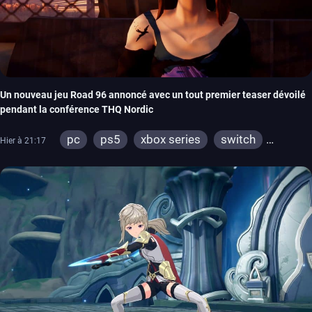
Un nouveau jeu Road 96 annoncé avec un tout premier teaser dévoilé
pendant la conférence THQ Nordic
pc
ps5
xbox series
switch
Hier à 21:17
stadia
ps4
xbox one