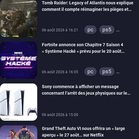
Tomb Raider: Legacy of Atlantis nous explique
switch 2
comment il compte réimaginer les pièges et
énigmes dans une nouvelle vidéo des coulisses
de développement
pc
ps5
06 août 2026 à 16:21
xbox series
Fortnite annonce son Chapitre 7 Saison 4
switch 2
« Système Hacké » prévu pour le 20 août
prochain, tandis que Les Simpson ont fait leur
retour
pc
ps5
06 août 2026 à 16:05
xbox series
Sony commence à afficher un message
switch
ios
concernant l’arrêt des jeux physiques sur le
android
ps4
carton des PlayStation 5
xbox one
switch 2
06 août 2026 à 15:00
Grand Theft Auto VI nous offrira un « large
aperçu » le 27 août… sur Netflix