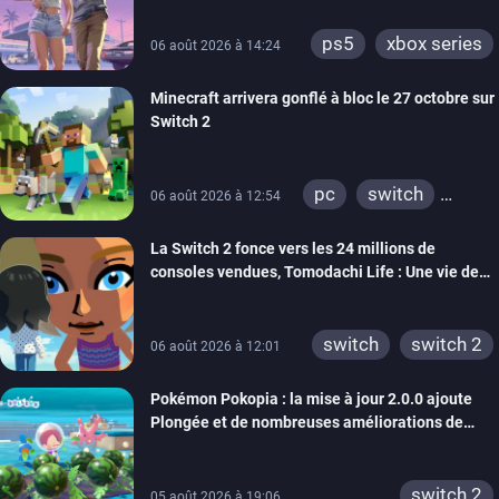
ps5
xbox series
06 août 2026 à 14:24
Minecraft arrivera gonflé à bloc le 27 octobre sur
Switch 2
pc
switch
06 août 2026 à 12:54
ps4
ps vita
La Switch 2 fonce vers les 24 millions de
xbox one
wiiu
consoles vendues, Tomodachi Life : Une vie de
3ds
ps3
rêve dépasse aujourd’hui les 8 millions
xbox 360
switch 2
switch
switch 2
06 août 2026 à 12:01
Pokémon Pokopia : la mise à jour 2.0.0 ajoute
Plongée et de nombreuses améliorations de
confort
switch 2
05 août 2026 à 19:06