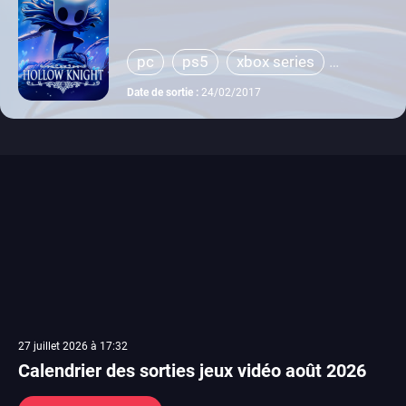
pc
ps5
xbox series
switch
ps4
xbox one
Date de sortie :
24/02/2017
wiiu
switch 2
27 juillet 2026 à 17:32
Calendrier des sorties jeux vidéo août 2026