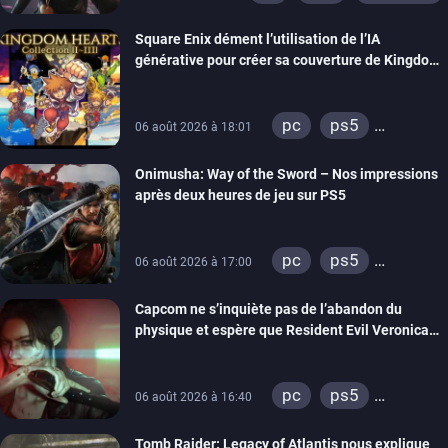
Square Enix dément l’utilisation de l’IA
générative pour créer sa couverture de Kingdom
Hearts Collection
pc
ps5
06 août 2026 à 18:01
xbox series
Onimusha: Way of the Sword – Nos impressions
switch 2
après deux heures de jeu sur PS5
pc
ps5
06 août 2026 à 17:00
xbox series
Capcom ne s’inquiète pas de l’abandon du
switch 2
physique et espère que Resident Evil Veronica
imitera Requiem pour dynamiser la série
pc
ps5
06 août 2026 à 16:40
xbox series
Tomb Raider: Legacy of Atlantis nous explique