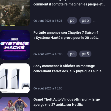
switch 2
comment il compte réimaginer les pièges et
énigmes dans une nouvelle vidéo des coulisses
de développement
pc
ps5
06 août 2026 à 16:21
xbox series
Fortnite annonce son Chapitre 7 Saison 4
switch 2
« Système Hacké » prévu pour le 20 août
prochain, tandis que Les Simpson ont fait leur
retour
pc
ps5
06 août 2026 à 16:05
xbox series
Sony commence à afficher un message
switch
ios
concernant l’arrêt des jeux physiques sur le
android
ps4
carton des PlayStation 5
xbox one
switch 2
06 août 2026 à 15:00
Grand Theft Auto VI nous offrira un « large
aperçu » le 27 août… sur Netflix