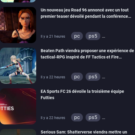
xbox series
switch
Un nouveau jeu Road 96 annoncé avec un tout
stadia
ps4
premier teaser dévoilé pendant la conférence
xbox one
switch 2
THQ Nordic
pc
ps5
Il y a 21 heures
xbox series
switch
Beaten Path viendra proposer une expérience de
stadia
ps4
tactical-RPG inspiré de FF Tactics et Fire
xbox one
Emblem
pc
ps5
Il y a 22 heures
xbox series
switch
EA Sports FC 26 dévoile la troisième équipe
Futties
pc
ps5
Il y a 22 heures
xbox series
switch
Serious Sam: Shatterverse viendra mettre un
ps4
xbox one