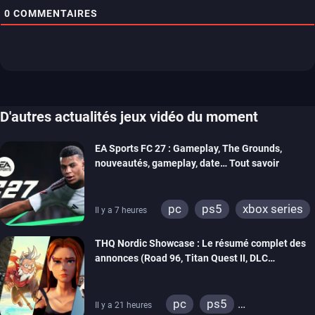
0
COMMENTAIRES
D'autres actualités jeux vidéo du moment
EA Sports FC 27 : Gameplay, The Grounds,
nouveautés, gameplay, date… Tout savoir
pc
ps5
xbox series
Il y a 7 heures
switch 2
THQ Nordic Showcase : Le résumé complet des
annonces (Road 96, Titan Quest II, DLC
REANIMAL…)
pc
ps5
Il y a 21 heures