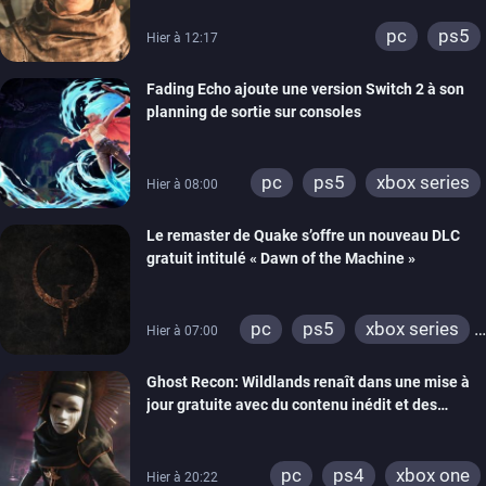
pc
ps5
Hier à 12:17
Fading Echo ajoute une version Switch 2 à son
planning de sortie sur consoles
pc
ps5
xbox series
Hier à 08:00
Le remaster de Quake s’offre un nouveau DLC
gratuit intitulé « Dawn of the Machine »
pc
ps5
xbox series
Hier à 07:00
switch
ps4
Ghost Recon: Wildlands renaît dans une mise à
xbox one
nintendo 64
jour gratuite avec du contenu inédit et des
visuels améliorés
pc
ps4
xbox one
Hier à 20:22