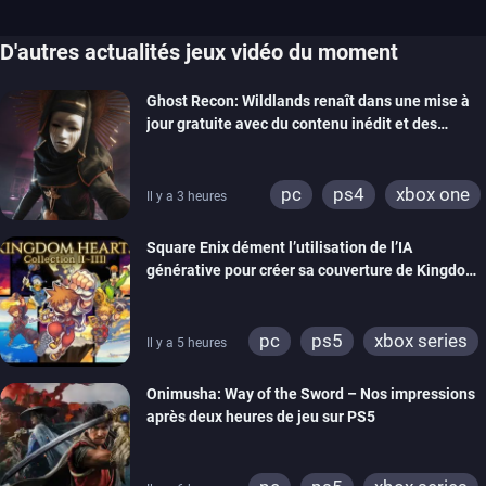
D'autres actualités jeux vidéo du moment
Ghost Recon: Wildlands renaît dans une mise à
jour gratuite avec du contenu inédit et des
visuels améliorés
pc
ps4
xbox one
Il y a 3 heures
Square Enix dément l’utilisation de l’IA
générative pour créer sa couverture de Kingdom
Hearts Collection
pc
ps5
xbox series
Il y a 5 heures
switch 2
Onimusha: Way of the Sword – Nos impressions
après deux heures de jeu sur PS5