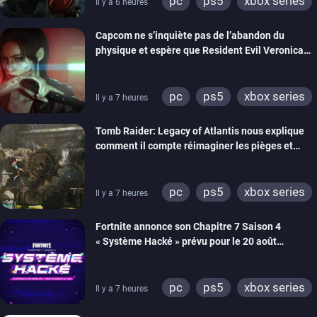
pc
ps5
xbox series
Il y a 6 heures
switch 2
Capcom ne s’inquiète pas de l’abandon du
physique et espère que Resident Evil Veronica
imitera Requiem pour dynamiser la série
pc
ps5
xbox series
Il y a 7 heures
switch 2
Tomb Raider: Legacy of Atlantis nous explique
comment il compte réimaginer les pièges et
énigmes dans une nouvelle vidéo des coulisses
de développement
pc
ps5
xbox series
Il y a 7 heures
switch 2
Fortnite annonce son Chapitre 7 Saison 4
« Système Hacké » prévu pour le 20 août
prochain, tandis que Les Simpson ont fait leur
retour
pc
ps5
xbox series
Il y a 7 heures
switch
ios
android