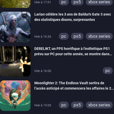
pc
ps5
xbox series
Hier à 17:01
Larian célèbre les 3 ans de Baldur’s Gate 3 avec
des statistiques disons, surprenantes
pc
ps5
xbox series
Hier à 16:26
DERELIKT, un FPS horrifique à l’esthétique PS1
prévu sur PC pour cette année, se montre dans
un trailer de gameplay
pc
Hier à 16:00
Moonlighter 2: The Endless Vault sortira de
l’accès anticipé et commencera les affaires le 2
septembre
pc
ps5
xbox series
Hier à 15:00