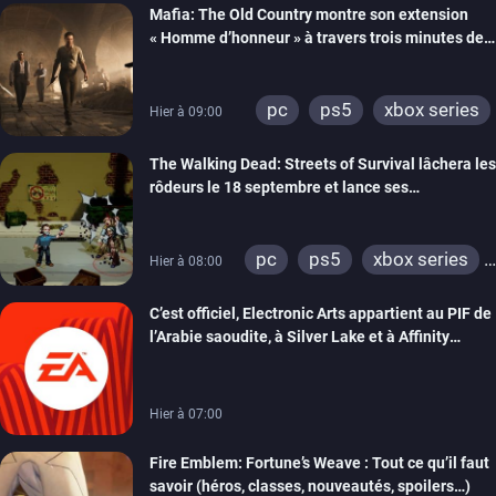
Mafia: The Old Country montre son extension
« Homme d’honneur » à travers trois minutes de
gameplay commenté
pc
ps5
xbox series
Hier à 09:00
The Walking Dead: Streets of Survival lâchera les
rôdeurs le 18 septembre et lance ses
précommandes
pc
ps5
xbox series
Hier à 08:00
switch
switch 2
C’est officiel, Electronic Arts appartient au PIF de
l’Arabie saoudite, à Silver Lake et à Affinity
Partners
Hier à 07:00
Fire Emblem: Fortune’s Weave : Tout ce qu’il faut
savoir (héros, classes, nouveautés, spoilers…)