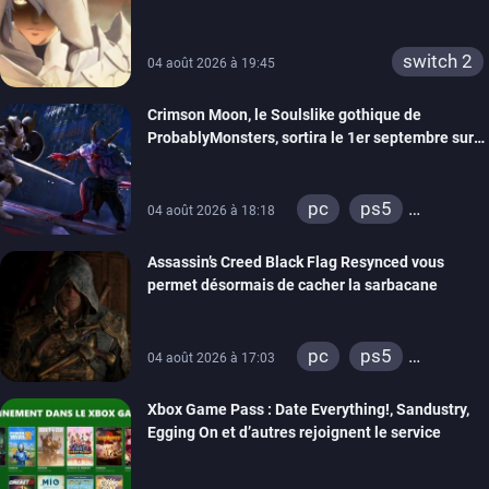
switch 2
04 août 2026 à 19:45
Crimson Moon, le Soulslike gothique de
ProbablyMonsters, sortira le 1er septembre sur
PC, PS5 et Xbox Series
pc
ps5
04 août 2026 à 18:18
xbox series
Assassin’s Creed Black Flag Resynced vous
permet désormais de cacher la sarbacane
pc
ps5
04 août 2026 à 17:03
xbox series
Xbox Game Pass : Date Everything!, Sandustry,
Egging On et d’autres rejoignent le service