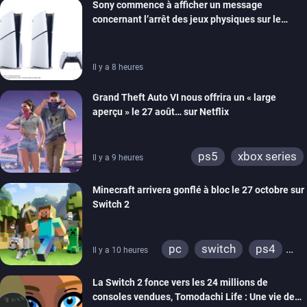
Sony commence à afficher un message
ps4
xbox one
concernant l’arrêt des jeux physiques sur le
switch 2
carton des PlayStation 5
Il y a 8 heures
Grand Theft Auto VI nous offrira un « large
aperçu » le 27 août… sur Netflix
ps5
xbox series
Il y a 9 heures
Minecraft arrivera gonflé à bloc le 27 octobre sur
Switch 2
pc
switch
ps4
Il y a 10 heures
ps vita
xbox one
La Switch 2 fonce vers les 24 millions de
wiiu
3ds
ps3
consoles vendues, Tomodachi Life : Une vie de
xbox 360
switch 2