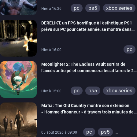
pc
ps5
xbox series
Hier à 16:26
DERELIKT, un FPS horrifique à l’esthétique PS1
prévu sur PC pour cette année, se montre dans
un trailer de gameplay
pc
Hier à 16:00
Moonlighter 2: The Endless Vault sortira de
l’accès anticipé et commencera les affaires le 2
septembre
pc
ps5
xbox series
Hier à 15:00
Mafia: The Old Country montre son extension
« Homme d’honneur » à travers trois minutes de
gameplay commenté
pc
ps5
05 août 2026 à 09:00