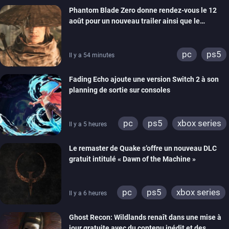
Phantom Blade Zero donne rendez-vous le 12
août pour un nouveau trailer ainsi que le
lancement des précommandes
pc
ps5
Il y a 54 minutes
Fading Echo ajoute une version Switch 2 à son
planning de sortie sur consoles
pc
ps5
xbox series
Il y a 5 heures
Le remaster de Quake s’offre un nouveau DLC
gratuit intitulé « Dawn of the Machine »
pc
ps5
xbox series
Il y a 6 heures
switch
ps4
Ghost Recon: Wildlands renaît dans une mise à
xbox one
nintendo 64
jour gratuite avec du contenu inédit et des