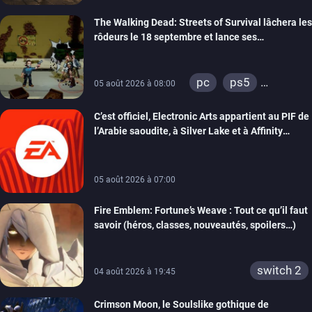
xbox series
The Walking Dead: Streets of Survival lâchera les
rôdeurs le 18 septembre et lance ses
précommandes
pc
ps5
05 août 2026 à 08:00
xbox series
C’est officiel, Electronic Arts appartient au PIF de
switch
switch 2
l’Arabie saoudite, à Silver Lake et à Affinity
Partners
05 août 2026 à 07:00
Fire Emblem: Fortune’s Weave : Tout ce qu’il faut
savoir (héros, classes, nouveautés, spoilers…)
switch 2
04 août 2026 à 19:45
Crimson Moon, le Soulslike gothique de