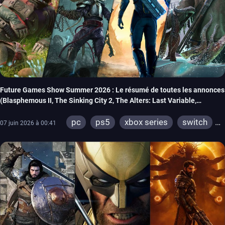
Future Games Show Summer 2026 : Le résumé de toutes les annonces
(Blasphemous II, The Sinking City 2, The Alters: Last Variable,
Marsupilami 2…)
pc
ps5
xbox series
switch
07 juin 2026 à 00:41
ios
android
ps4
xbox one
meta quest
playstation vr 2
steamvr
switch 2