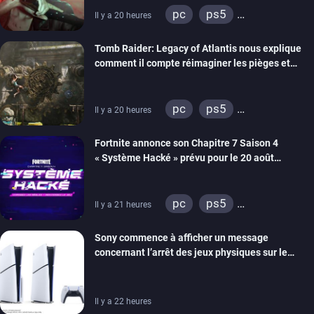
pc
ps5
Il y a 20 heures
xbox series
switch 2
Tomb Raider: Legacy of Atlantis nous explique
comment il compte réimaginer les pièges et
énigmes dans une nouvelle vidéo des coulisses
de développement
pc
ps5
Il y a 20 heures
xbox series
switch 2
Fortnite annonce son Chapitre 7 Saison 4
« Système Hacké » prévu pour le 20 août
prochain, tandis que Les Simpson ont fait leur
retour
pc
ps5
Il y a 21 heures
xbox series
switch
Sony commence à afficher un message
ios
android
ps4
concernant l’arrêt des jeux physiques sur le
xbox one
switch 2
carton des PlayStation 5
Il y a 22 heures