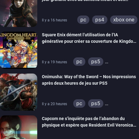
visuels améliorés
pc
ps4
xbox one
Il y a 16 heures
Square Enix dément l’utilisation de l’IA
générative pour créer sa couverture de Kingdom
Hearts Collection
pc
ps5
Il y a 19 heures
xbox series
switch 2
Onimusha: Way of the Sword – Nos impressions
après deux heures de jeu sur PS5
pc
ps5
Il y a 20 heures
xbox series
switch 2
Capcom ne s’inquiète pas de l’abandon du
physique et espère que Resident Evil Veronica
imitera Requiem pour dynamiser la série