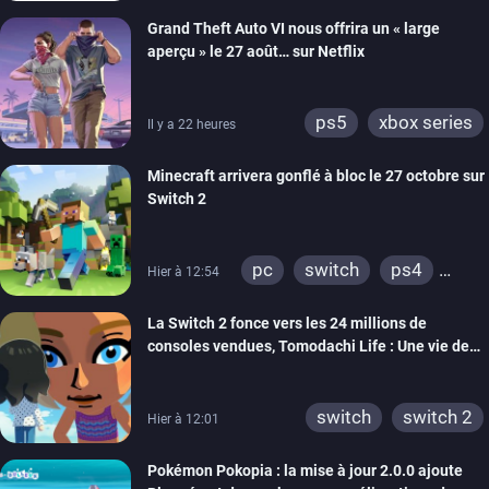
Grand Theft Auto VI nous offrira un « large
aperçu » le 27 août… sur Netflix
ps5
xbox series
Il y a 22 heures
Minecraft arrivera gonflé à bloc le 27 octobre sur
Switch 2
pc
switch
ps4
Hier à 12:54
ps vita
xbox one
La Switch 2 fonce vers les 24 millions de
wiiu
3ds
ps3
consoles vendues, Tomodachi Life : Une vie de
xbox 360
switch 2
rêve dépasse aujourd’hui les 8 millions
switch
switch 2
Hier à 12:01
Pokémon Pokopia : la mise à jour 2.0.0 ajoute