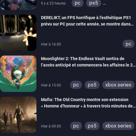
pc
ps5
Il y a 23 heures
xbox series
DERELIKT, un FPS horrifique à l’esthétique PS1
prévu sur PC pour cette année, se montre dans
un trailer de gameplay
pc
Hier à 16:00
Moonlighter 2: The Endless Vault sortira de
l’accès anticipé et commencera les affaires le 2
septembre
pc
ps5
xbox series
Hier à 15:00
Mafia: The Old Country montre son extension
« Homme d’honneur » à travers trois minutes de
gameplay commenté
pc
ps5
xbox series
Hier à 09:00