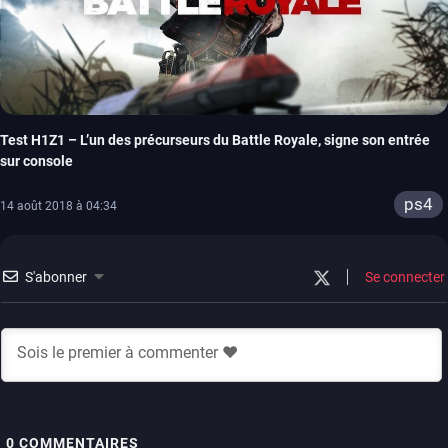
Test H1Z1 – L’un des précurseurs du Battle Royale, signe son entrée
sur console
ps4
14 août 2018 à 04:34
S'abonner
Se connecter
0
COMMENTAIRES