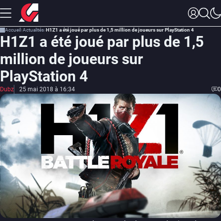
Accueil
Actualités
H1Z1 a été joué par plus de 1,5 million de joueurs sur PlayStation 4
H1Z1 a été joué par plus de 1,5
million de joueurs sur
PlayStation 4
Dubz
25 mai 2018 à 16:34
0