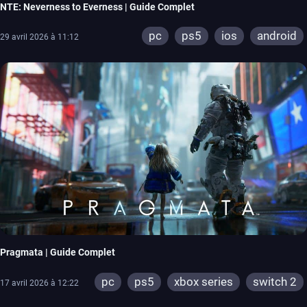
NTE: Neverness to Everness | Guide Complet
pc
ps5
ios
android
29 avril 2026 à 11:12
Pragmata | Guide Complet
pc
ps5
xbox series
switch 2
17 avril 2026 à 12:22