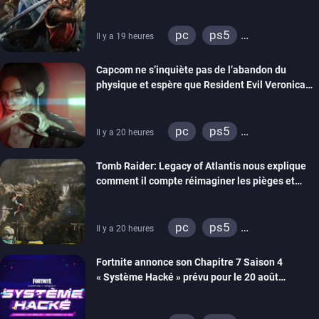
pc
ps5
Il y a 19 heures
xbox series
switch 2
Capcom ne s’inquiète pas de l’abandon du
physique et espère que Resident Evil Veronica
imitera Requiem pour dynamiser la série
pc
ps5
Il y a 20 heures
xbox series
switch 2
Tomb Raider: Legacy of Atlantis nous explique
comment il compte réimaginer les pièges et
énigmes dans une nouvelle vidéo des coulisses
de développement
pc
ps5
Il y a 20 heures
xbox series
switch 2
Fortnite annonce son Chapitre 7 Saison 4
« Système Hacké » prévu pour le 20 août
prochain, tandis que Les Simpson ont fait leur
retour