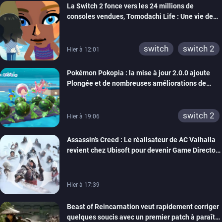
La Switch 2 fonce vers les 24 millions de
wiiu
3ds
ps3
consoles vendues, Tomodachi Life : Une vie de
xbox 360
switch 2
rêve dépasse aujourd’hui les 8 millions
switch
switch 2
Hier à 12:01
Pokémon Pokopia : la mise à jour 2.0.0 ajoute
Plongée et de nombreuses améliorations de
confort
switch 2
Hier à 19:06
Assassin’s Creed : Le réalisateur de AC Valhalla
revient chez Ubisoft pour devenir Game Director
de la marque
Hier à 17:39
Beast of Reincarnation veut rapidement corriger
quelques soucis avec un premier patch à paraître