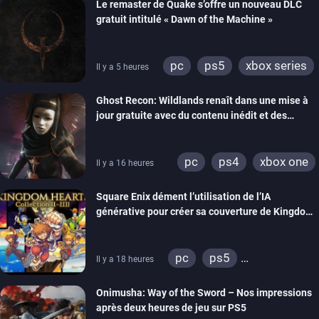
Le remaster de Quake s’offre un nouveau DLC
gratuit intitulé « Dawn of the Machine »
pc
ps5
xbox series
Il y a 5 heures
switch
ps4
Ghost Recon: Wildlands renaît dans une mise à
xbox one
nintendo 64
jour gratuite avec du contenu inédit et des
visuels améliorés
pc
ps4
xbox one
Il y a 16 heures
Square Enix dément l’utilisation de l’IA
générative pour créer sa couverture de Kingdom
Hearts Collection
pc
ps5
Il y a 18 heures
xbox series
switch 2
Onimusha: Way of the Sword – Nos impressions
après deux heures de jeu sur PS5