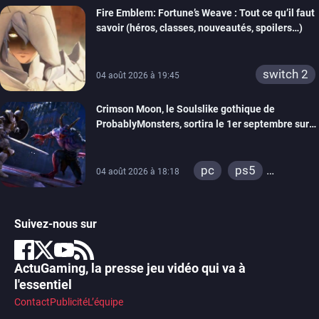
Fire Emblem: Fortune’s Weave : Tout ce qu’il faut
savoir (héros, classes, nouveautés, spoilers…)
switch 2
04 août 2026 à 19:45
Crimson Moon, le Soulslike gothique de
ProbablyMonsters, sortira le 1er septembre sur
PC, PS5 et Xbox Series
pc
ps5
04 août 2026 à 18:18
xbox series
Suivez-nous sur
ActuGaming, la presse jeu vidéo qui va à
l'essentiel
Contact
Publicité
L’équipe