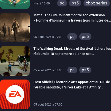
pc
ps5
xbox series
Hier à 15:00
Mafia: The Old Country montre son extension
« Homme d’honneur » à travers trois minutes de
gameplay commenté
pc
ps5
05 août 2026 à 09:00
xbox series
The Walking Dead: Streets of Survival lâchera les
rôdeurs le 18 septembre et lance ses
précommandes
pc
ps5
05 août 2026 à 08:00
xbox series
C’est officiel, Electronic Arts appartient au PIF de
switch
switch 2
l’Arabie saoudite, à Silver Lake et à Affinity
Partners
05 août 2026 à 07:00