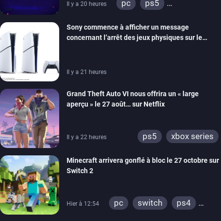
pc
ps5
Il y a 20 heures
xbox series
switch
Sony commence à afficher un message
ios
android
ps4
concernant l’arrêt des jeux physiques sur le
xbox one
switch 2
carton des PlayStation 5
Il y a 21 heures
Grand Theft Auto VI nous offrira un « large
aperçu » le 27 août… sur Netflix
ps5
xbox series
Il y a 22 heures
Minecraft arrivera gonflé à bloc le 27 octobre sur
Switch 2
pc
switch
ps4
Hier à 12:54
ps vita
xbox one