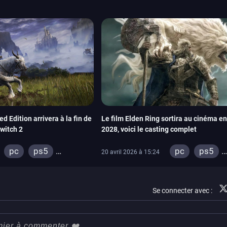
d Edition arrivera à la fin de
Le film Elden Ring sortira au cinéma e
Switch 2
2028, voici le casting complet
pc
ps5
pc
ps5
20 avril 2026 à 15:24
xbox series
ps4
xbox series
xbox one
xbox one
Se connecter avec :
switch 2
switch 2