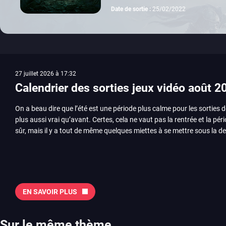
Date de sortie :
25/02/2022
27 juillet 2026 à 17:32
Calendrier des sorties jeux vidéo août 2
On a beau dire que l’été est une période plus calme pour les sorties d
plus aussi vrai qu’avant. Certes, cela ne vaut pas la rentrée et la pér
sûr, mais il y a tout de même quelques miettes à se mettre sous la de
juillet avec Assassin’s Creed et Splatoon. Voyons ensemble tout ce q
Quelles sont les sorties à retenir en août 2026 ? Avant de vous lister jeu par jeu, découvrez
notre sélection en vidéo, qui revient sur les titres à ne pas manquer 
majeures. On pense évidemment au nouveau jeu de combat de Arc 
Tokon ou encore Beast of Reincarnation, qui nous montre que Game F
EN SAVOIR PLUS
chose d’ambitieux que Pokémon. On n’oubliera pas la période de G
Plague Tale et Metal Gear Solid qui seront là. La liste de toutes les s
2026 Vous trouverez ici tous les jeux majeurs qui sortiront au mois 
Sur le même thème