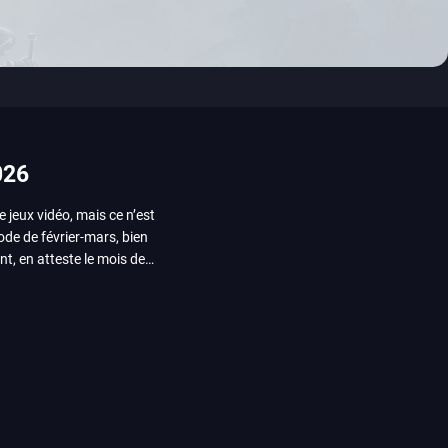
026
e jeux vidéo, mais ce n’est
iode de février-mars, bien
nt, en atteste le mois de
ui arrivera en août 2026.
ou les productions plus
System Works avec Marvel
reak sait faire autre
amescom, avec Star Wars,
orties jeux vidéo de août
de juin. Vous trouverez