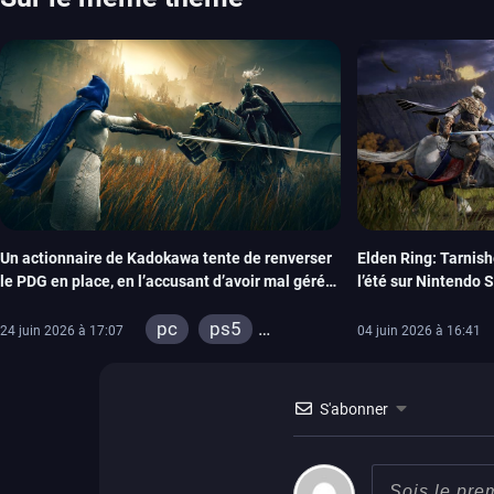
aussi les jeux de ce mois dans notre page dédiée…
Un actionnaire de Kadokawa tente de renverser
Elden Ring: Tarnishe
le PDG en place, en l’accusant d’avoir mal géré
l’été sur Nintendo 
l’entreprise suite au succès d’Elden Ring
pc
ps5
24 juin 2026 à 17:07
04 juin 2026 à 16:41
xbox series
ps4
xbox one
S'abonner
switch 2