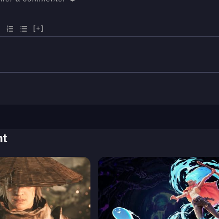
[+]
nt