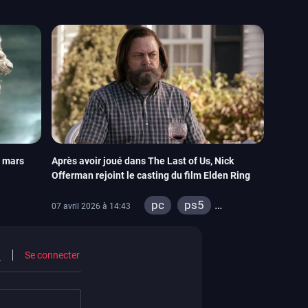
n mars
Après avoir joué dans The Last of Us, Nick
Offerman rejoint le casting du film Elden Ring
pc
ps5
07 avril 2026 à 14:43
ps4
xbox series
ps4
xbox one
Se connecter
switch 2