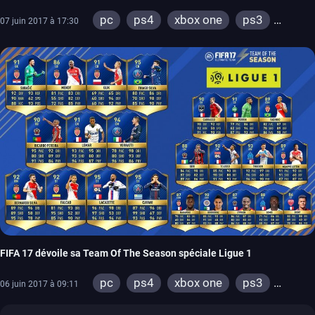
pc
ps4
xbox one
ps3
07 juin 2017 à 17:30
xbox 360
FIFA 17 dévoile sa Team Of The Season spéciale Ligue 1
pc
ps4
xbox one
ps3
06 juin 2017 à 09:11
xbox 360