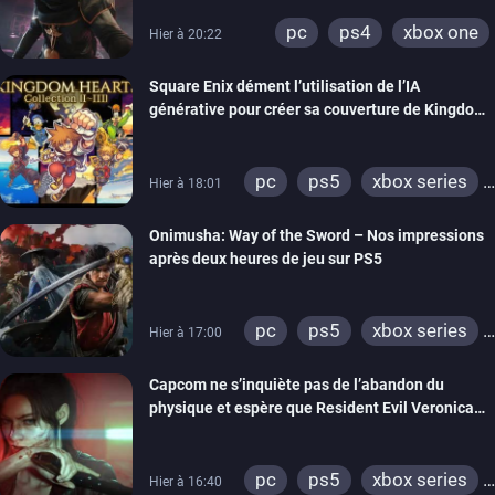
pc
ps4
xbox one
Hier à 20:22
Square Enix dément l’utilisation de l’IA
générative pour créer sa couverture de Kingdom
Hearts Collection
pc
ps5
xbox series
Hier à 18:01
switch 2
Onimusha: Way of the Sword – Nos impressions
après deux heures de jeu sur PS5
pc
ps5
xbox series
Hier à 17:00
switch 2
Capcom ne s’inquiète pas de l’abandon du
physique et espère que Resident Evil Veronica
imitera Requiem pour dynamiser la série
pc
ps5
xbox series
Hier à 16:40