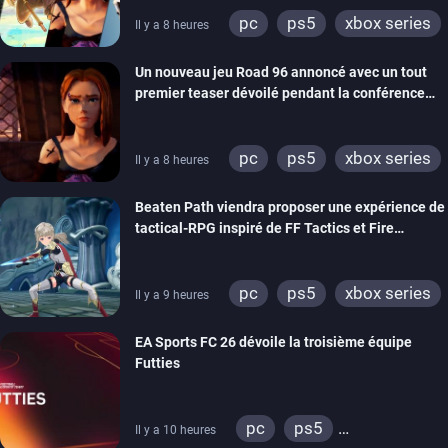
pc
ps5
xbox series
Il y a 8 heures
switch
stadia
ps4
Un nouveau jeu Road 96 annoncé avec un tout
xbox one
switch 2
premier teaser dévoilé pendant la conférence
THQ Nordic
pc
ps5
xbox series
Il y a 8 heures
switch
stadia
ps4
Beaten Path viendra proposer une expérience de
xbox one
tactical-RPG inspiré de FF Tactics et Fire
Emblem
pc
ps5
xbox series
Il y a 9 heures
switch
EA Sports FC 26 dévoile la troisième équipe
Futties
pc
ps5
Il y a 10 heures