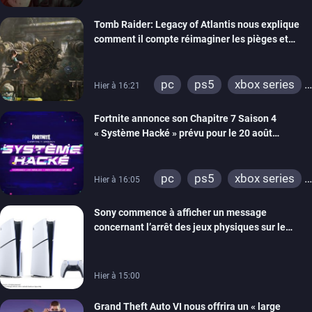
switch 2
Tomb Raider: Legacy of Atlantis nous explique
comment il compte réimaginer les pièges et
énigmes dans une nouvelle vidéo des coulisses
de développement
pc
ps5
xbox series
Hier à 16:21
switch 2
Fortnite annonce son Chapitre 7 Saison 4
« Système Hacké » prévu pour le 20 août
prochain, tandis que Les Simpson ont fait leur
retour
pc
ps5
xbox series
Hier à 16:05
switch
ios
android
Sony commence à afficher un message
ps4
xbox one
concernant l’arrêt des jeux physiques sur le
switch 2
carton des PlayStation 5
Hier à 15:00
Grand Theft Auto VI nous offrira un « large