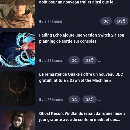
août pour un nouveau trailer ainsi que le
lancement des précommandes
pc
ps5
Il y a 17 heures
Fading Echo ajoute une version Switch 2 à son
planning de sortie sur consoles
pc
ps5
Il y a 22 heures
xbox series
Le remaster de Quake s’offre un nouveau DLC
gratuit intitulé « Dawn of the Machine »
pc
ps5
Il y a 23 heures
xbox series
switch
Ghost Recon: Wildlands renaît dans une mise à
ps4
xbox one
jour gratuite avec du contenu inédit et des
nintendo 64
visuels améliorés