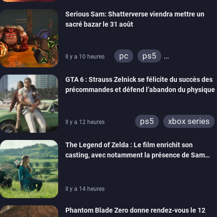
xbox series
switch
Serious Sam: Shatterverse viendra mettre un
ps4
xbox one
sacré bazar le 31 août
switch 2
pc
ps5
Il y a 10 heures
xbox series
GTA 6 : Strauss Zelnick se félicite du succès des
précommandes et défend l’abandon du physique
ps5
xbox series
Il y a 12 heures
The Legend of Zelda : Le film enrichit son
casting, avec notamment la présence de Sam
Neill
Il y a 14 heures
Phantom Blade Zero donne rendez-vous le 12