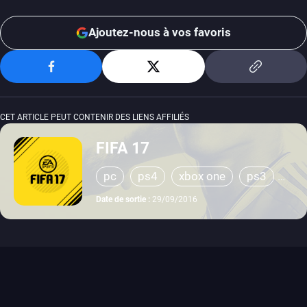
Ajoutez-nous à vos favoris
CET ARTICLE PEUT CONTENIR DES LIENS AFFILIÉS
FIFA 17
pc
ps4
xbox one
ps3
xbox 360
Date de sortie :
29/09/2016