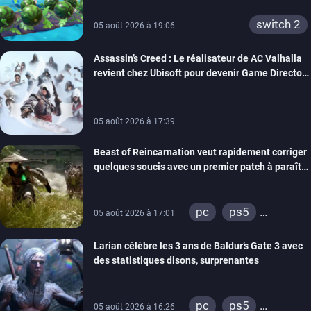
switch 2
05 août 2026 à 19:06
Assassin’s Creed : Le réalisateur de AC Valhalla
revient chez Ubisoft pour devenir Game Director
de la marque
05 août 2026 à 17:39
Beast of Reincarnation veut rapidement corriger
quelques soucis avec un premier patch à paraître
bientôt
pc
ps5
05 août 2026 à 17:01
xbox series
Larian célèbre les 3 ans de Baldur’s Gate 3 avec
des statistiques disons, surprenantes
pc
ps5
05 août 2026 à 16:26