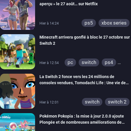
aperçu » le 27 août… sur Netflix
ps5
xbox series
Hier à 14:24
Minecraft arrivera gonflé à bloc le 27 octobre sur
Switch 2
pc
switch
ps4
Hier à 12:54
ps vita
xbox one
La Switch 2 fonce vers les 24 millions de
wiiu
3ds
ps3
consoles vendues, Tomodachi Life : Une vie de
xbox 360
switch 2
rêve dépasse aujourd’hui les 8 millions
switch
switch 2
Hier à 12:01
Pokémon Pokopia : la mise à jour 2.0.0 ajoute
Plongée et de nombreuses améliorations de
confort