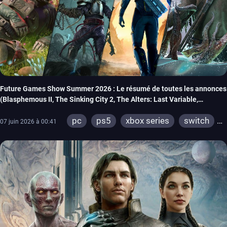
Future Games Show Summer 2026 : Le résumé de toutes les annonces
(Blasphemous II, The Sinking City 2, The Alters: Last Variable,
Marsupilami 2…)
pc
ps5
xbox series
switch
07 juin 2026 à 00:41
ios
android
ps4
xbox one
meta quest
playstation vr 2
steamvr
switch 2