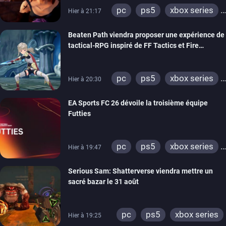
pc
ps5
xbox series
Hier à 21:17
switch
stadia
ps4
Beaten Path viendra proposer une expérience de
xbox one
tactical-RPG inspiré de FF Tactics et Fire
Emblem
pc
ps5
xbox series
Hier à 20:30
switch
EA Sports FC 26 dévoile la troisième équipe
Futties
pc
ps5
xbox series
Hier à 19:47
switch
ps4
Serious Sam: Shatterverse viendra mettre un
xbox one
switch 2
sacré bazar le 31 août
pc
ps5
xbox series
Hier à 19:25