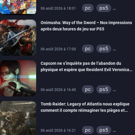
pc
ps5
06 août 2026 à 18:01
xbox series
Onimusha: Way of the Sword – Nos impressions
switch 2
après deux heures de jeu sur PS5
pc
ps5
06 août 2026 à 17:00
xbox series
Capcom ne s’inquiète pas de l’abandon du
switch 2
physique et espère que Resident Evil Veronica
imitera Requiem pour dynamiser la série
pc
ps5
06 août 2026 à 16:40
xbox series
Tomb Raider: Legacy of Atlantis nous explique
switch 2
comment il compte réimaginer les pièges et
énigmes dans une nouvelle vidéo des coulisses
de développement
pc
ps5
06 août 2026 à 16:21