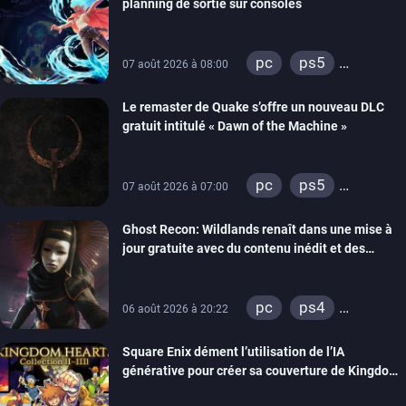
planning de sortie sur consoles
pc
ps5
07 août 2026 à 08:00
xbox series
Le remaster de Quake s’offre un nouveau DLC
gratuit intitulé « Dawn of the Machine »
pc
ps5
07 août 2026 à 07:00
xbox series
Ghost Recon: Wildlands renaît dans une mise à
switch
ps4
jour gratuite avec du contenu inédit et des
xbox one
visuels améliorés
nintendo 64
pc
ps4
06 août 2026 à 20:22
xbox one
Square Enix dément l’utilisation de l’IA
générative pour créer sa couverture de Kingdom
Hearts Collection