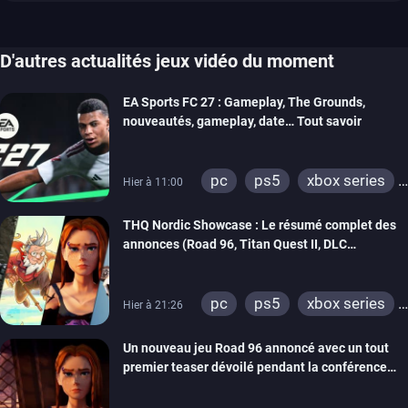
D'autres actualités jeux vidéo du moment
EA Sports FC 27 : Gameplay, The Grounds,
nouveautés, gameplay, date… Tout savoir
pc
ps5
xbox series
Hier à 11:00
switch 2
THQ Nordic Showcase : Le résumé complet des
annonces (Road 96, Titan Quest II, DLC
REANIMAL…)
pc
ps5
xbox series
Hier à 21:26
switch
stadia
ps4
Un nouveau jeu Road 96 annoncé avec un tout
xbox one
switch 2
premier teaser dévoilé pendant la conférence
THQ Nordic