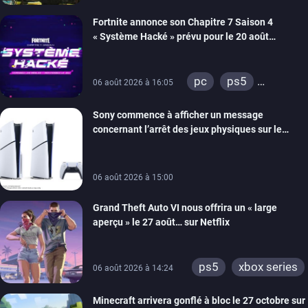
xbox series
Fortnite annonce son Chapitre 7 Saison 4
switch 2
« Système Hacké » prévu pour le 20 août
prochain, tandis que Les Simpson ont fait leur
retour
pc
ps5
06 août 2026 à 16:05
xbox series
Sony commence à afficher un message
switch
ios
concernant l’arrêt des jeux physiques sur le
android
ps4
carton des PlayStation 5
xbox one
switch 2
06 août 2026 à 15:00
Grand Theft Auto VI nous offrira un « large
aperçu » le 27 août… sur Netflix
ps5
xbox series
06 août 2026 à 14:24
Minecraft arrivera gonflé à bloc le 27 octobre sur