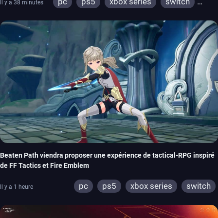
pc
ps5
xbox series
switch
Il y a 38 minutes
stadia
ps4
xbox one
Beaten Path viendra proposer une expérience de tactical-RPG inspiré
de FF Tactics et Fire Emblem
pc
ps5
xbox series
switch
Il y a 1 heure