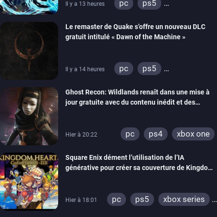
pc
ps5
Il y a 13 heures
xbox series
Le remaster de Quake s’offre un nouveau DLC
gratuit intitulé « Dawn of the Machine »
pc
ps5
Il y a 14 heures
xbox series
switch
Ghost Recon: Wildlands renaît dans une mise à
ps4
xbox one
jour gratuite avec du contenu inédit et des
nintendo 64
visuels améliorés
pc
ps4
xbox one
Hier à 20:22
Square Enix dément l’utilisation de l’IA
générative pour créer sa couverture de Kingdom
Hearts Collection
pc
ps5
xbox series
Hier à 18:01
switch 2