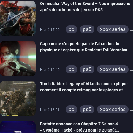
Onimusha: Way of the Sword – Nos impressions
après deux heures de jeu sur PS5
pc
ps5
xbox series
Hier à 17:00
switch 2
Capcom ne s’inquiète pas de l’abandon du
physique et espère que Resident Evil Veronica
imitera Requiem pour dynamiser la série
pc
ps5
xbox series
Hier à 16:40
switch 2
Tomb Raider: Legacy of Atlantis nous explique
comment il compte réimaginer les pièges et
énigmes dans une nouvelle vidéo des coulisses
de développement
pc
ps5
xbox series
Hier à 16:21
switch 2
Fortnite annonce son Chapitre 7 Saison 4
« Système Hacké » prévu pour le 20 août