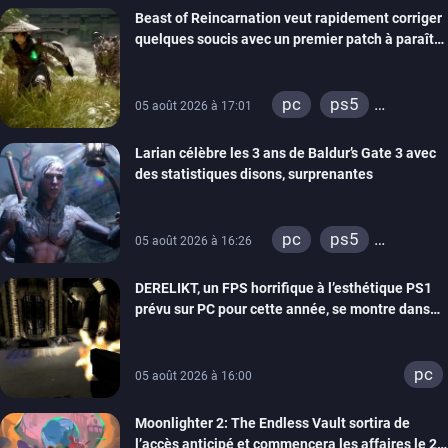
Beast of Reincarnation veut rapidement corriger
quelques soucis avec un premier patch à paraître
bientôt
pc
ps5
05 août 2026 à 17:01
xbox series
Larian célèbre les 3 ans de Baldur’s Gate 3 avec
des statistiques disons, surprenantes
pc
ps5
05 août 2026 à 16:26
xbox series
DERELIKT, un FPS horrifique à l’esthétique PS1
prévu sur PC pour cette année, se montre dans
un trailer de gameplay
pc
05 août 2026 à 16:00
Moonlighter 2: The Endless Vault sortira de
l’accès anticipé et commencera les affaires le 2