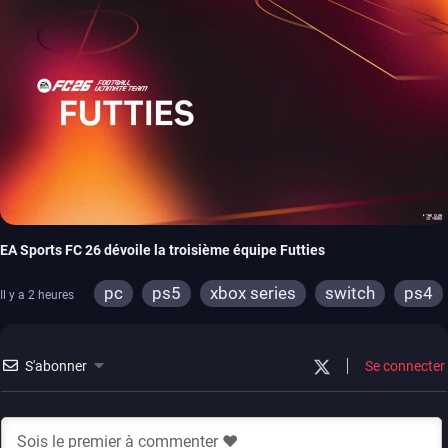
EA Sports FC 26 dévoile la troisième équipe Futties
pc
ps5
xbox series
switch
ps4
Il y a 2 heures
xbox one
switch 2
S'abonner
Se connecter