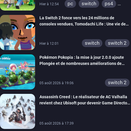
pc
switch
ps4
Hier à 12:54
ps vita
xbox one
La Switch 2 fonce vers les 24 millions de
wiiu
3ds
ps3
consoles vendues, Tomodachi Life : Une vie de
xbox 360
switch 2
rêve dépasse aujourd’hui les 8 millions
switch
switch 2
Hier à 12:01
Pokémon Pokopia : la mise à jour 2.0.0 ajoute
Plongée et de nombreuses améliorations de
confort
switch 2
05 août 2026 à 19:06
Assassin’s Creed : Le réalisateur de AC Valhalla
revient chez Ubisoft pour devenir Game Director
de la marque
05 août 2026 à 17:39