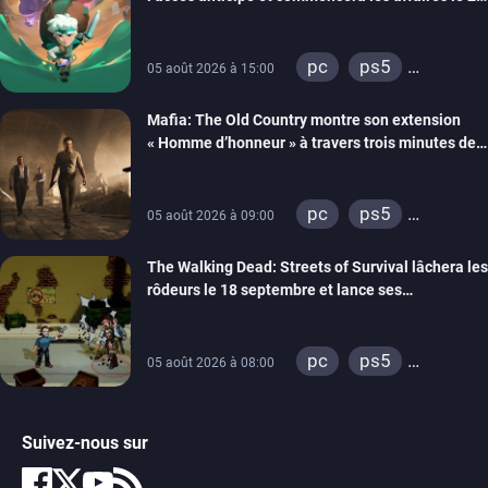
septembre
pc
ps5
05 août 2026 à 15:00
xbox series
Mafia: The Old Country montre son extension
« Homme d’honneur » à travers trois minutes de
gameplay commenté
pc
ps5
05 août 2026 à 09:00
xbox series
The Walking Dead: Streets of Survival lâchera les
rôdeurs le 18 septembre et lance ses
précommandes
pc
ps5
05 août 2026 à 08:00
xbox series
switch
switch 2
Suivez-nous sur