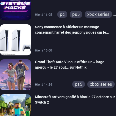
prochain, tandis que Les Simpson ont fait leur
retour
pc
ps5
xbox series
Hier à 16:05
switch
ios
android
Sony commence à afficher un message
ps4
xbox one
concernant l’arrêt des jeux physiques sur le
switch 2
carton des PlayStation 5
Hier à 15:00
Grand Theft Auto VI nous offrira un « large
aperçu » le 27 août… sur Netflix
ps5
xbox series
Hier à 14:24
Minecraft arrivera gonflé à bloc le 27 octobre sur
Switch 2