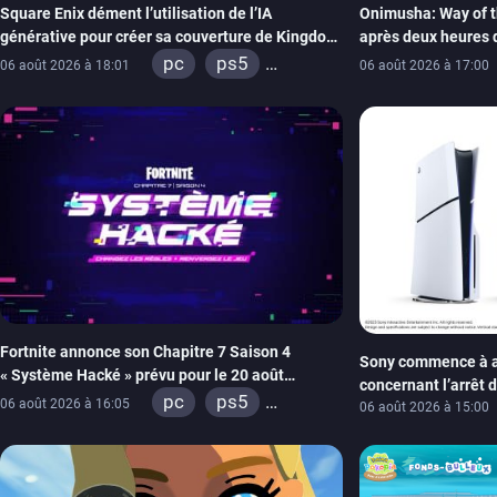
Square Enix dément l’utilisation de l’IA
Onimusha: Way of t
générative pour créer sa couverture de Kingdom
après deux heures 
Hearts Collection
pc
ps5
06 août 2026 à 18:01
06 août 2026 à 17:00
xbox series
switch 2
Fortnite annonce son Chapitre 7 Saison 4
Sony commence à a
« Système Hacké » prévu pour le 20 août
concernant l’arrêt 
prochain, tandis que Les Simpson ont fait leur
pc
ps5
06 août 2026 à 16:05
carton des PlayStat
06 août 2026 à 15:00
retour
xbox series
switch
ios
android
ps4