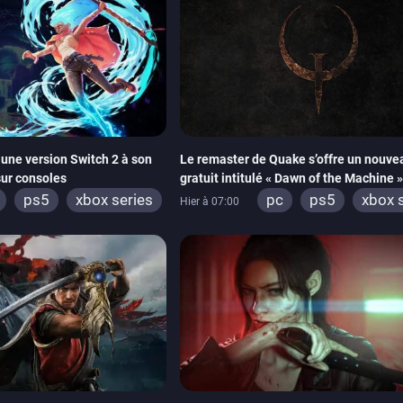
une version Switch 2 à son
Le remaster de Quake s’offre un nouv
sur consoles
gratuit intitulé « Dawn of the Machine »
ps5
xbox series
pc
ps5
xbox 
Hier à 07:00
switch
ps4
xbox one
ninten