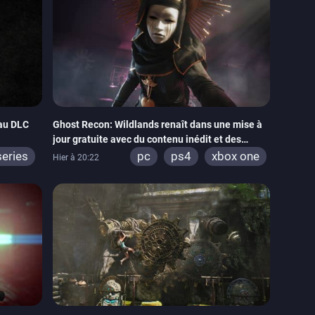
eau DLC
Ghost Recon: Wildlands renaît dans une mise à
jour gratuite avec du contenu inédit et des
visuels améliorés
series
pc
ps4
xbox one
Hier à 20:22
do 64