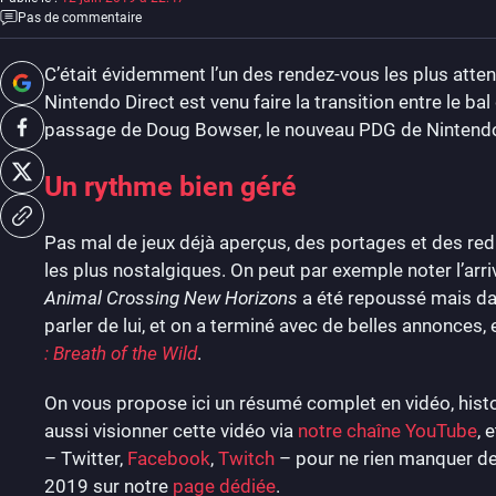
Pas de commentaire
C’était évidemment l’un des rendez-vous les plus attend
Nintendo Direct est venu faire la transition entre le ba
passage de Doug Bowser, le nouveau PDG de Nintendo o
Un rythme bien géré
Pas mal de jeux déjà aperçus, des portages et des red
les plus nostalgiques. On peut par exemple noter l’arr
Animal Crossing New Horizons
a été repoussé mais da
parler de lui, et on a terminé avec de belles annonces
: Breath of the Wild
.
On vous propose ici un résumé complet en vidéo, hist
aussi visionner cette vidéo via
notre chaîne YouTube
, 
– Twitter,
Facebook
,
Twitch
– pour ne rien manquer de 
2019 sur notre
page dédiée
.