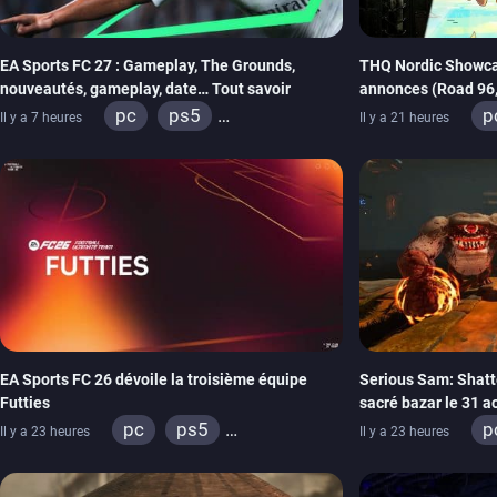
EA Sports FC 27 : Gameplay, The Grounds,
THQ Nordic Showca
nouveautés, gameplay, date… Tout savoir
annonces (Road 96, 
REANIMAL…)
pc
ps5
p
Il y a 7 heures
Il y a 21 heures
xbox series
switch 2
x
s
x
EA Sports FC 26 dévoile la troisième équipe
Serious Sam: Shatt
Futties
sacré bazar le 31 a
pc
ps5
p
Il y a 23 heures
Il y a 23 heures
xbox series
switch
x
ps4
xbox one