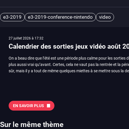
e3-2019
e3-2019-conference-nintendo
video
27 juillet 2026 à 17:32
Calendrier des sorties jeux vidéo août 2
On a beau dire que l’été est une période plus calme pour les sorties d
plus aussi vrai qu’avant. Certes, cela ne vaut pas la rentrée et la pér
sûr, mais il y a tout de même quelques miettes à se mettre sous la de
juillet avec Assassin’s Creed et Splatoon. Voyons ensemble tout ce q
Quelles sont les sorties à retenir en août 2026 ? Avant de vous lister jeu par jeu, découvrez
notre sélection en vidéo, qui revient sur les titres à ne pas manquer 
majeures. On pense évidemment au nouveau jeu de combat de Arc 
Tokon ou encore Beast of Reincarnation, qui nous montre que Game F
EN SAVOIR PLUS
chose d’ambitieux que Pokémon. On n’oubliera pas la période de G
Plague Tale et Metal Gear Solid qui seront là. La liste de toutes les s
2026 Vous trouverez ici tous les jeux majeurs qui sortiront au mois 
Sur le même thème
aussi les jeux de ce mois dans notre page dédiée…