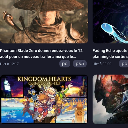
switch 2
Phantom Blade Zero donne rendez-vous le 12
Fading Echo ajoute 
août pour un nouveau trailer ainsi que le
planning de sortie 
lancement des précommandes
pc
ps5
pc
Hier à 12:17
Hier à 08:00