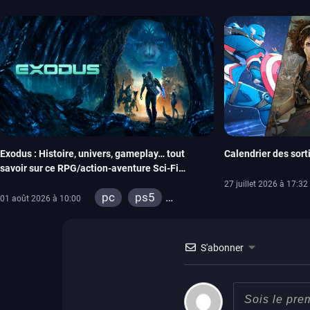
Exodus : Histoire, univers, gameplay… tout
Calendrier des sort
savoir sur ce RPG/action-aventure Sci-Fi
successeur spirituel de Mass Effect
27 juillet 2026 à 17:32
pc
ps5
01 août 2026 à 10:00
xbox series
S'abonner