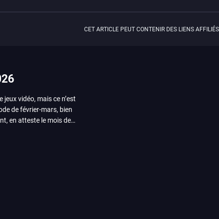
CET ARTICLE PEUT CONTENIR DES LIENS AFFILIÉS
026
e jeux vidéo, mais ce n’est
iode de février-mars, bien
nt, en atteste le mois de
ui arrivera en août 2026.
ou les productions plus
System Works avec Marvel
reak sait faire autre
amescom, avec Star Wars,
orties jeux vidéo de août
de juin. Vous trouverez