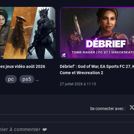
ies jeux vidéo août 2026
Débrief’ : God of War, EA Sports FC 27,
Come et Wrecreation 2
pc
ps5
27 juillet 2026 à 11:15
xbox series
switch
ps4
xbox one
Se connecter avec :
switch 2