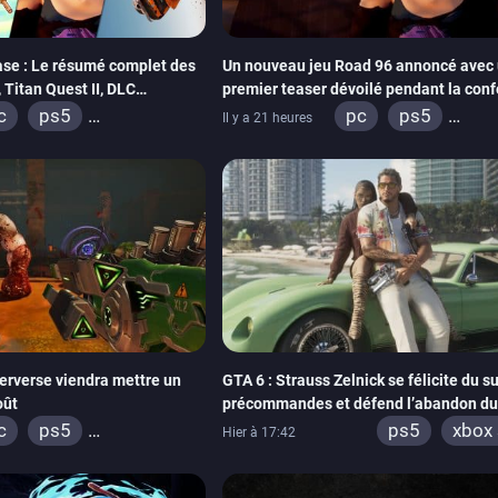
se : Le résumé complet des
Un nouveau jeu Road 96 annoncé avec 
Titan Quest II, DLC
premier teaser dévoilé pendant la con
THQ Nordic
c
ps5
pc
ps5
Il y a 21 heures
box series
switch
xbox series
sw
tadia
ps4
stadia
ps4
box one
switch 2
xbox one
erverse viendra mettre un
GTA 6 : Strauss Zelnick se félicite du s
oût
précommandes et défend l’abandon du
physique
c
ps5
ps5
xbox 
Hier à 17:42
box series