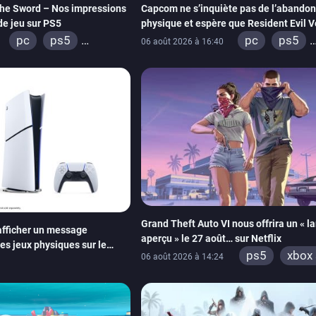
he Sword – Nos impressions
Capcom ne s’inquiète pas de l’abandon
de jeu sur PS5
physique et espère que Resident Evil V
imitera Requiem pour dynamiser la sér
pc
ps5
pc
ps5
06 août 2026 à 16:40
xbox series
xbox series
switch 2
switch 2
Grand Theft Auto VI nous offrira un « l
fficher un message
aperçu » le 27 août… sur Netflix
des jeux physiques sur le
ps5
xbox 
06 août 2026 à 14:24
ion 5