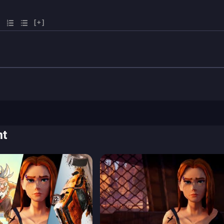
[+]
nt