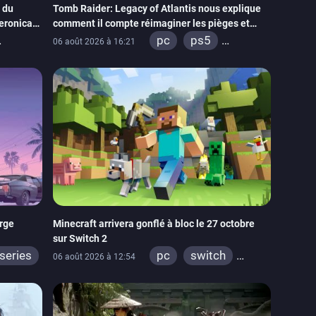
 du
Tomb Raider: Legacy of Atlantis nous explique
eronica
comment il compte réimaginer les pièges et
ie
énigmes dans une nouvelle vidéo des coulisses
pc
ps5
06 août 2026 à 16:21
de développement
xbox series
switch 2
arge
Minecraft arrivera gonflé à bloc le 27 octobre
sur Switch 2
series
pc
switch
06 août 2026 à 12:54
ps4
ps vita
xbox one
wiiu
3ds
ps3