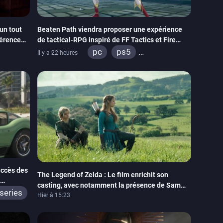
un tout
Beaten Path viendra proposer une expérience
férence
de tactical-RPG inspiré de FF Tactics et Fire
Emblem
pc
ps5
Il y a 22 heures
itch
xbox series
switch
uccès des
The Legend of Zelda : Le film enrichit son
casting, avec notamment la présence de Sam
series
Neill
Hier à 15:23